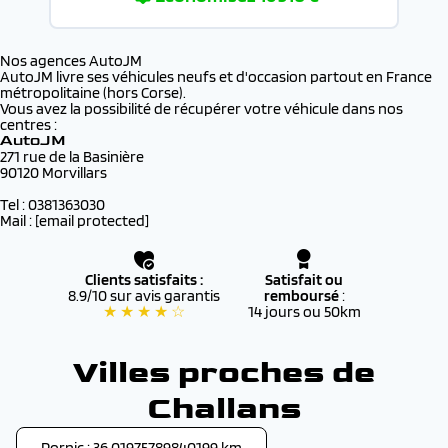
Nos agences AutoJM
AutoJM livre ses véhicules neufs et d'occasion partout en France
métropolitaine (hors Corse).
Vous avez la possibilité de récupérer votre véhicule dans nos
centres :
AutoJM
271 rue de la Basinière
90120 Morvillars
Tel : 0381363030
Mail :
[email protected]
Clients satisfaits :
Satisfait ou
8.9/10 sur avis garantis
remboursé
:
★ ★ ★ ★ ☆
14 jours ou 50km
Villes proches de
Challans
Pornic : 36.01975789840199 km