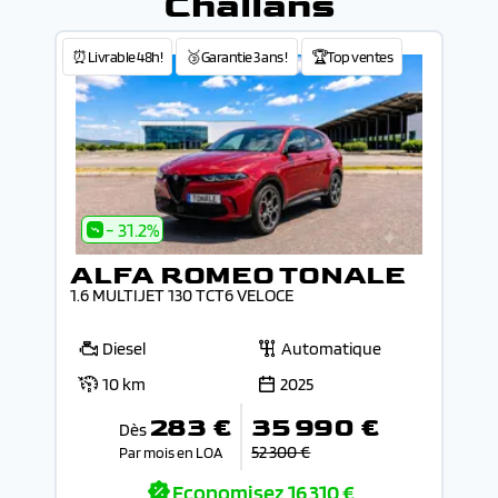
Challans
⏰Livrable 48h!
🥉Garantie 3 ans !
🏆Top ventes
- 31.2%
ALFA ROMEO TONALE
1.6 MULTIJET 130 TCT6 VELOCE
Diesel
Automatique
10 km
2025
283 €
35 990 €
Dès
52 300 €
Par mois en LOA
Economisez
16 310 €