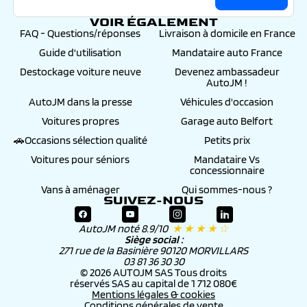
VOIR ÉGALEMENT
FAQ - Questions/réponses
Livraison à domicile en France
Guide d'utilisation
Mandataire auto France
Destockage voiture neuve
Devenez ambassadeur
AutoJM !
AutoJM dans la presse
Véhicules d'occasion
Voitures propres
Garage auto Belfort
🚗Occasions sélection qualité
Petits prix
Voitures pour séniors
Mandataire Vs
concessionnaire
Vans à aménager
Qui sommes-nous ?
SUIVEZ-NOUS
AutoJM noté 8.9/10
★ ★ ★ ★ ☆
Siège social :
271 rue de la Basinière 90120 MORVILLARS
03 81 36 30 30
© 2026 AUTOJM SAS Tous droits
réservés SAS au capital de 1 712 080€
Mentions légales & cookies
Conditions générales de vente