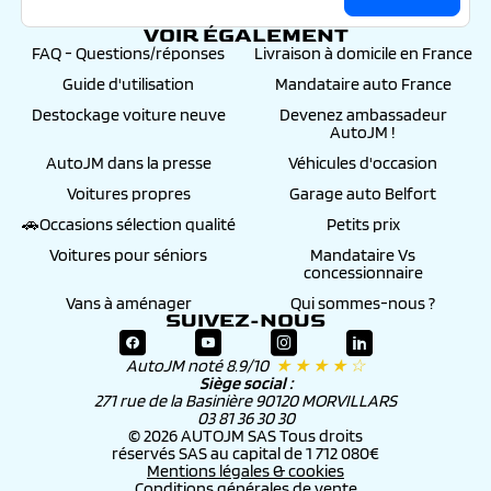
VOIR ÉGALEMENT
FAQ - Questions/réponses
Livraison à domicile en France
Guide d'utilisation
Mandataire auto France
Destockage voiture neuve
Devenez ambassadeur
AutoJM !
AutoJM dans la presse
Véhicules d'occasion
Voitures propres
Garage auto Belfort
🚗Occasions sélection qualité
Petits prix
Voitures pour séniors
Mandataire Vs
concessionnaire
Vans à aménager
Qui sommes-nous ?
SUIVEZ-NOUS
AutoJM noté 8.9/10
★ ★ ★ ★ ☆
Siège social :
271 rue de la Basinière 90120 MORVILLARS
03 81 36 30 30
© 2026 AUTOJM SAS Tous droits
réservés SAS au capital de 1 712 080€
Mentions légales & cookies
Conditions générales de vente