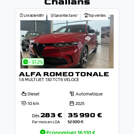
Challans
⏰Livrable 48h!
🥉Garantie 3 ans !
🏆Top ventes
- 31.2%
ALFA ROMEO TONALE
1.6 MULTIJET 130 TCT6 VELOCE
Diesel
Automatique
10 km
2025
283 €
35 990 €
Dès
52 300 €
Par mois en LOA
Economisez
16 310 €