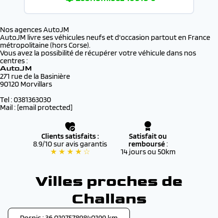
Nos agences AutoJM
AutoJM livre ses véhicules neufs et d'occasion partout en France
métropolitaine (hors Corse).
Vous avez la possibilité de récupérer votre véhicule dans nos
centres :
AutoJM
271 rue de la Basinière
90120 Morvillars
Tel : 0381363030
Mail :
[email protected]
Clients satisfaits :
Satisfait ou
8.9/10 sur avis garantis
remboursé
:
★ ★ ★ ★ ☆
14 jours ou 50km
Villes proches de
Challans
Pornic : 36.01975789840199 km