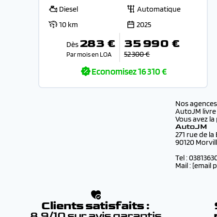
Diesel
Automatique
10 km
2025
283 €
35 990 €
Dès
52 300 €
Par mois en LOA
Economisez
16 310 €
Nos agence
AutoJM livre
Vous avez la 
AutoJM
271 rue de la
90120 Morvil
Tel : 0381363
Mail :
[email 
Clients satisfaits :
8.9/10 sur avis garantis