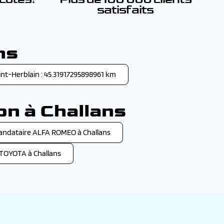
satisfaits
ns
int-Herblain : 45.31917295898961 km
on à Challans
ndataire ALFA ROMEO à Challans
TOYOTA à Challans