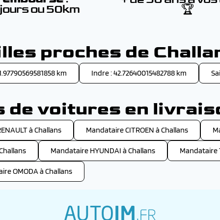
 jours ou 50km
🏆
illes proches de Challa
41.97790569581858 km
Indre : 42.72640015482788 km
Sa
de voitures en livrais
RENAULT à Challans
Mandataire CITROEN à Challans
Ma
Challans
Mandataire HYUNDAI à Challans
Mandataire 
ire OMODA à Challans