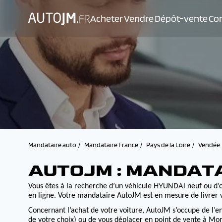
Acheter
Vendre
Dépôt-vente
Con
Mandataire auto
Mandataire France
Pays de la Loire
Vendée
AUTOJM : MANDAT
HYUNDAI
Vous êtes à la recherche d’un véhicule
neuf ou d’o
en ligne. Votre mandataire AutoJM est en mesure de livrer v
Concernant l’achat de votre voiture, AutoJM s’occupe de l’e
de votre choix) ou de vous déplacer en point de vente à Morv