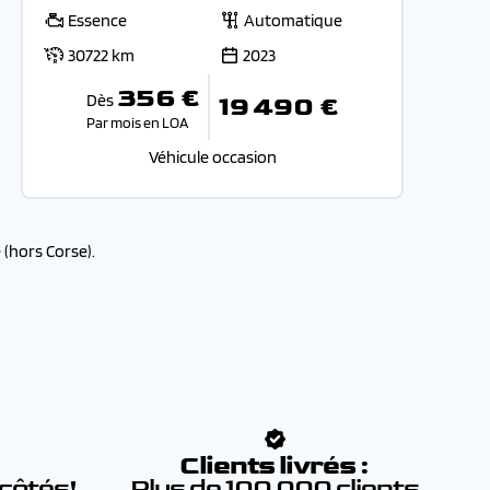
Essence
Automatique
30722 km
2023
356 €
Dès
19 490 €
Par mois en LOA
Véhicule occasion
(hors Corse).
:
Clients livrés :
 côtés!
Plus de 100 000 clients