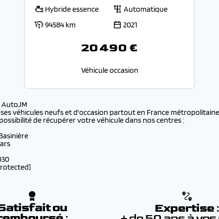
Hybride essence
Automatique
94584 km
2021
20 490 €
Véhicule occasion
s AutoJM
 ses véhicules neufs et d'occasion partout en France métropolitaine 
possibilité de récupérer votre véhicule dans nos centres :
 Basinière
lars
030
protected]
Satisfait ou
Expertise
remboursé
:
+ de 50 ans à vos