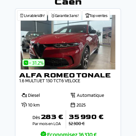
Caen
⏰Livrable 48h!
🥉Garantie 3 ans !
🏆Top ventes
- 31.2%
ALFA ROMEO TONALE
1.6 MULTIJET 130 TCT6 VELOCE
Diesel
Automatique
10 km
2025
283 €
35 990 €
Dès
52 300 €
Par mois en LOA
Economisez
16 310 €