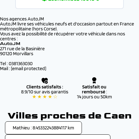
Nos agences AutoJM
AutoJM livre ses véhicules neufs et d'occasion partout en France
métropolitaine (hors Corse).
Vous avez la possibilité de récupérer votre véhicule dans nos
centres :
AutoJM
271 rue de la Basinière
90120 Morvillars
Tel : 0381363030
Mail :
[email protected]
Clients satisfaits :
Satisfait ou
8.9/10 sur avis garantis
remboursé
:
★ ★ ★ ★ ☆
14 jours ou 50km
Villes proches de Caen
Mathieu : 8.45332243884117 km