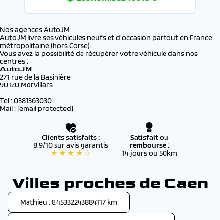
Nos agences AutoJM
AutoJM livre ses véhicules neufs et d'occasion partout en France
métropolitaine (hors Corse).
Vous avez la possibilité de récupérer votre véhicule dans nos
centres :
AutoJM
271 rue de la Basinière
90120 Morvillars
Tel : 0381363030
Mail :
[email protected]
Clients satisfaits :
Satisfait ou
8.9/10 sur avis garantis
remboursé
:
★ ★ ★ ★ ☆
14 jours ou 50km
Villes proches de Caen
Mathieu : 8.45332243884117 km