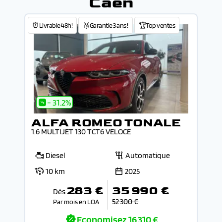
Caen
⏰Livrable 48h!
🥉Garantie 3 ans !
🏆Top ventes
- 31.2%
ALFA ROMEO TONALE
1.6 MULTIJET 130 TCT6 VELOCE
Diesel
Automatique
10 km
2025
283 €
35 990 €
Dès
52 300 €
Par mois en LOA
Economisez
16 310 €