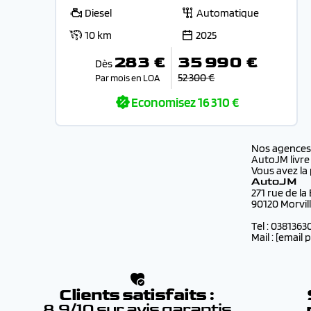
Diesel
Automatique
10 km
2025
283 €
35 990 €
Dès
52 300 €
Par mois en LOA
Economisez
16 310 €
Nos agence
AutoJM livre
Vous avez la 
AutoJM
271 rue de la
90120 Morvil
Tel : 0381363
Mail :
[email 
Clients satisfaits :
8.9/10 sur avis garantis