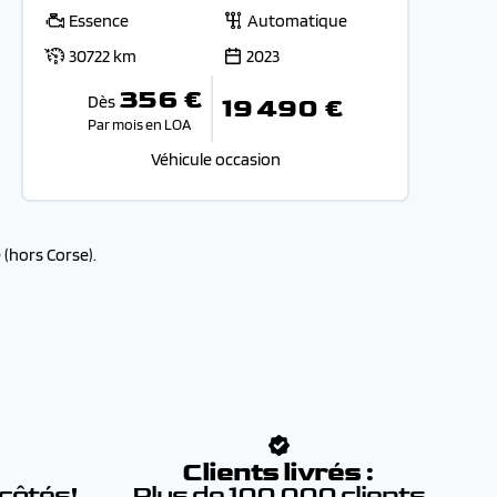
Essence
Automatique
30722 km
2023
356 €
Dès
19 490 €
Par mois en LOA
Véhicule occasion
(hors Corse).
:
Clients livrés :
 côtés!
Plus de 100 000 clients