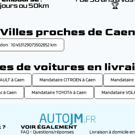
 jours ou 50km
🏆
Villes proches de Cae
Odon : 10.453129073502852 km
s de voitures en livra
AULT à Caen
Mandataire CITROEN à Caen
Mandataire
I à Caen
Mandataire TOYOTA à Caen
Mandataire VO
 ?
VOIR ÉGALEMENT
autojm.fr
FAQ - Questions/réponses
Livraison à domicile e