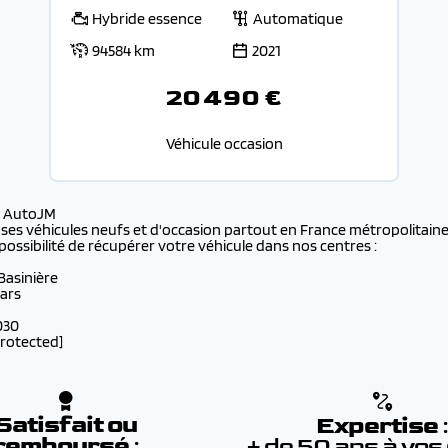
Hybride essence
Automatique
94584 km
2021
20 490 €
Véhicule occasion
s AutoJM
 ses véhicules neufs et d'occasion partout en France métropolitaine 
possibilité de récupérer votre véhicule dans nos centres :
 Basinière
lars
030
protected]
Satisfait ou
Expertise
remboursé
:
+ de 50 ans à vos