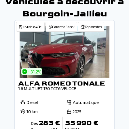
Véhicules à découvrir à
Bourgoin-Jallieu
⏰Livrable 48h!
🥉Garantie 3 ans !
🏆Top ventes
- 31.2%
ALFA ROMEO TONALE
1.6 MULTIJET 130 TCT6 VELOCE
Diesel
Automatique
10 km
2025
283 €
35 990 €
Dès