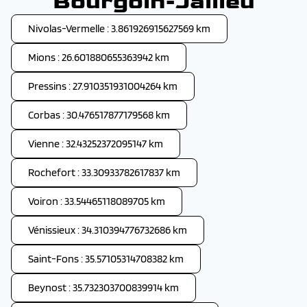
Bourgoin-Jallieu
Nivolas-Vermelle : 3.861926915627569 km
Mions : 26.601880655363942 km
Pressins : 27.910351931004264 km
Corbas : 30.476517877179568 km
Vienne : 32.43252372095147 km
Rochefort : 33.30933782617837 km
Voiron : 33.54465118089705 km
Vénissieux : 34.310394776732686 km
Saint-Fons : 35.57105314708382 km
Beynost : 35.732303700839914 km