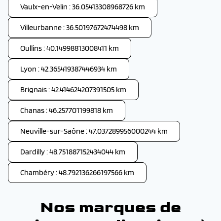
Vaulx-en-Velin : 36.05413308968726 km
Villeurbanne : 36.50197672474498 km
Oullins : 40.14998813008411 km
Lyon : 42.365419387446934 km
Brignais : 42.414624207391505 km
Chanas : 46.257701199818 km
Neuville-sur-Saône : 47.037289956000244 km
Dardilly : 48.751887152434044 km
Chambéry : 48.792136266197566 km
Nos marques de