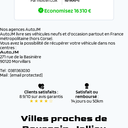
52 300 €
Par mois en LOA
Economisez
16 310 €
Nos agences AutoJM
AutoJM livre ses véhicules neufs et d'occasion partout en France
métropolitaine (hors Corse).
Vous avez la possibilité de récupérer votre véhicule dans nos
centres :
AutoJM
271 rue de la Basinière
90120 Morvillars
Tel : 0381363030
Mail :
[email protected]
Clients satisfaits :
Satisfait ou
8.9/10 sur avis garantis
remboursé
:
★ ★ ★ ★ ☆
14 jours ou 50km
Villes proches de