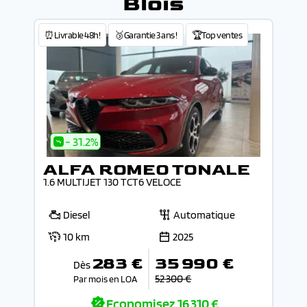
Blois
⏰Livrable 48h!
🥉Garantie 3 ans !
🏆Top ventes
- 31.2%
ALFA ROMEO TONALE
1.6 MULTIJET 130 TCT6 VELOCE
Diesel
Automatique
10 km
2025
283 €
35 990 €
Dès
52 300 €
Par mois en LOA
Economisez
16 310 €