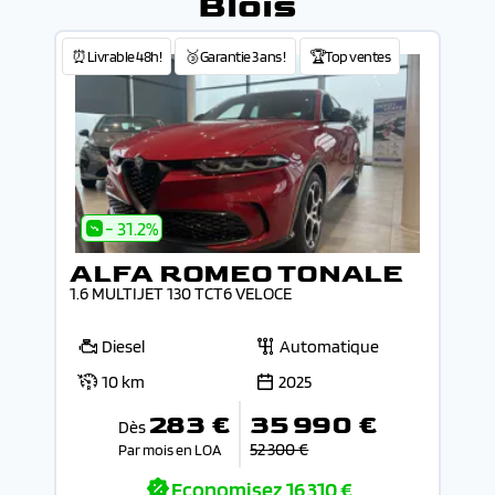
Blois
⏰Livrable 48h!
🥉Garantie 3 ans !
🏆Top ventes
- 31.2%
ALFA ROMEO TONALE
1.6 MULTIJET 130 TCT6 VELOCE
Diesel
Automatique
10 km
2025
283 €
35 990 €
Dès
52 300 €
Par mois en LOA
Economisez
16 310 €