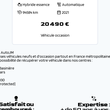
Hybride essence
Automatique
94584 km
2021
20 490 €
Véhicule occasion
s AutoJM
 ses véhicules neufs et d'occasion partout en France métropolitaine 
possibilité de récupérer votre véhicule dans nos centres :
 Basinière
lars
030
protected]
Satisfait ou
Expertise
remboursé
:
+ de 50 ans à vos