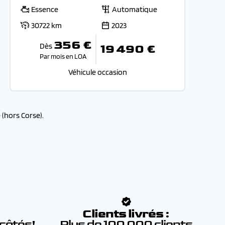
Essence
Automatique
30722 km
2023
356 €
Dès
19 490 €
Par mois en LOA
Véhicule occasion
(hors Corse).
:
Clients livrés :
 côtés!
Plus de 100 000 clients