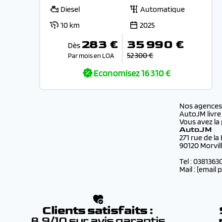
Diesel
Automatique
10 km
2025
283 €
35 990 €
Dès
52 300 €
Par mois en LOA
Economisez
16 310 €
Nos agence
AutoJM livre
Vous avez la 
AutoJM
271 rue de la
90120 Morvil
Tel : 0381363
Mail :
[email 
Clients satisfaits :
8.9/10 sur avis garantis