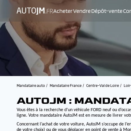
Acheter
Vendre
Dépôt-vente
Con
Mandataire auto
Mandataire France
Centre-Val de Loire
Loir
AUTOJM : MANDATA
FORD
Vous êtes à la recherche d’un véhicule
neuf ou d’occas
ligne. Votre mandataire AutoJM est en mesure de livrer votr
Concernant l’achat de votre voiture, AutoJM s’occupe de l’e
de votre choix) ou de vous déplacer en point de vente à Morv