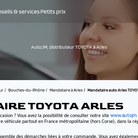
seils & services
Petits prix
AutoJM, distributeur TOYOTA à Arles
ur
Bouches-du-Rhône
Mandataire à Arles
Mandataire auto Arles TOY
AIRE TOYOTA ARLES
www.autojm.
casion ? Vous avez la possibilité de consulter notre site
e véhicule partout en France métropolitaine (hors Corse), dans la r
nsemble des démarches liées à votre commande. Vous avez également la