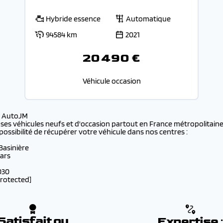
Hybride essence
Automatique
94584 km
2021
20 490 €
Véhicule occasion
s AutoJM
 ses véhicules neufs et d'occasion partout en France métropolitaine 
possibilité de récupérer votre véhicule dans nos centres :
 Basinière
lars
030
protected]
Satisfait ou
Expertise