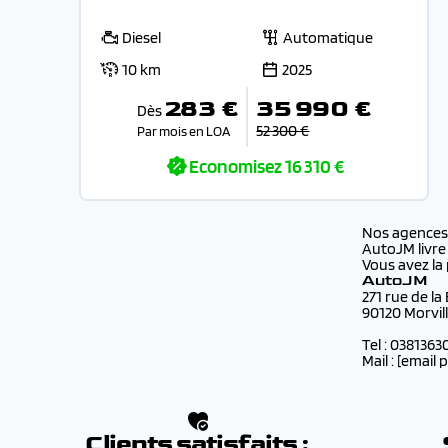
Diesel
Automatique
10 km
2025
283 €
35 990 €
Dès
52 300 €
Par mois en LOA
Economisez
16 310 €
Nos agence
AutoJM livre
Vous avez la 
AutoJM
271 rue de la
90120 Morvil
Tel : 0381363
Mail :
[email 
Clients satisfaits :