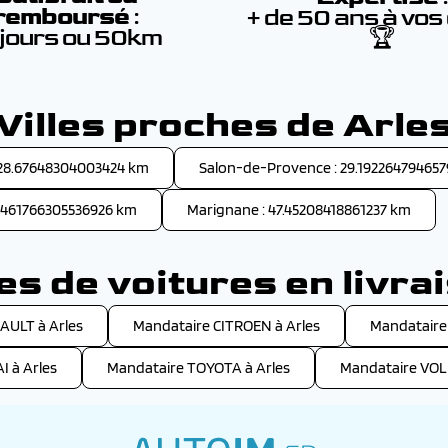
remboursé
:
+ de 50 ans à vos
 jours ou 50km
🏆
Villes proches de Arle
 28.67648304003424 km
Salon-de-Provence : 29.19226479465
3.461766305536926 km
Marignane : 47.45208418861237 km
s de voitures en livrai
AULT à Arles
Mandataire CITROEN à Arles
Mandataire
 à Arles
Mandataire TOYOTA à Arles
Mandataire VO