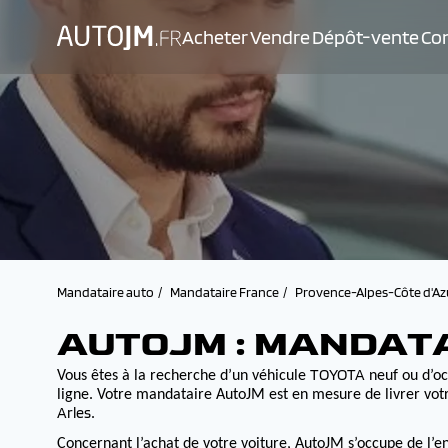
Acheter
Vendre
Dépôt-vente
Con
Mandataire auto
Mandataire France
Provence-Alpes-Côte d'Az
AUTOJM : MANDAT
TOYOTA
Vous êtes à la recherche d’un véhicule
neuf ou d’oc
ligne. Votre mandataire AutoJM est en mesure de livrer votr
Arles
.
Concernant l’achat de votre voiture, AutoJM s’occupe de l’e