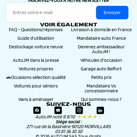
INSCRIVEZ-VOUS À NOTRE NEWSLETTER
Envoyer
VOIR ÉGALEMENT
FAQ - Questions/réponses
Livraison à domicile en France
Guide d'utilisation
Mandataire auto France
Destockage voiture neuve
Devenez ambassadeur
AutoJM !
AutoJM dans la presse
Véhicules d'occasion
Voitures propres
Garage auto Belfort
🚗Occasions sélection qualité
Petits prix
Voitures pour séniors
Mandataire Vs
concessionnaire
Vans à aménager
Qui sommes-nous ?
SUIVEZ-NOUS
AutoJM noté 8.9/10
★ ★ ★ ★ ☆
Siège social :
271 rue de la Basinière 90120 MORVILLARS
03 81 36 30 30
© 2026 AUTOJM SAS Tous droits