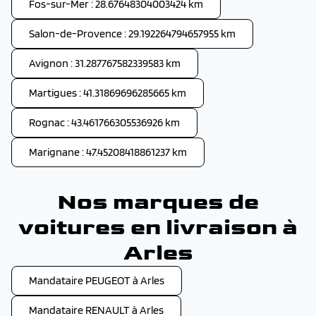
Fos-sur-Mer : 28.67648304003424 km
Salon-de-Provence : 29.192264794657955 km
Avignon : 31.287767582339583 km
Martigues : 41.31869696285665 km
Rognac : 43.461766305536926 km
Marignane : 47.45208418861237 km
Nos marques de
voitures en livraison à
Arles
Mandataire PEUGEOT à Arles
Mandataire RENAULT à Arles