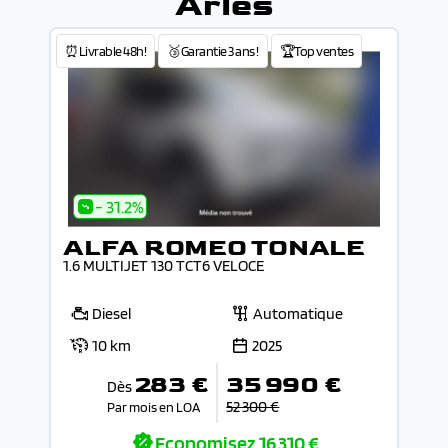
Arles
⏰Livrable 48h!
🥉Garantie 3 ans !
🏆Top ventes
- 31.2%
ALFA ROMEO TONALE
1.6 MULTIJET 130 TCT6 VELOCE
Diesel
Automatique
10 km
2025
283 €
35 990 €
Dès
52 300 €
Par mois en LOA
Economisez
16 310 €