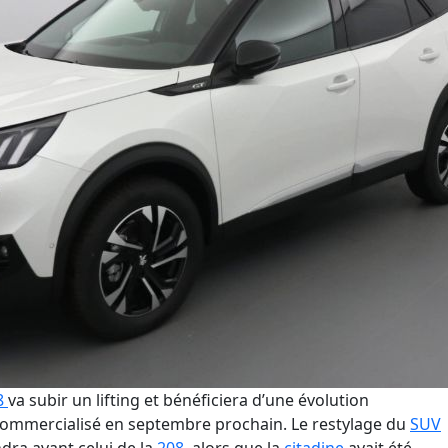
8
va subir un lifting
et bénéficiera d’
une
évolution
 commercialisé en septembre prochain
. Le
restylage
du
SUV