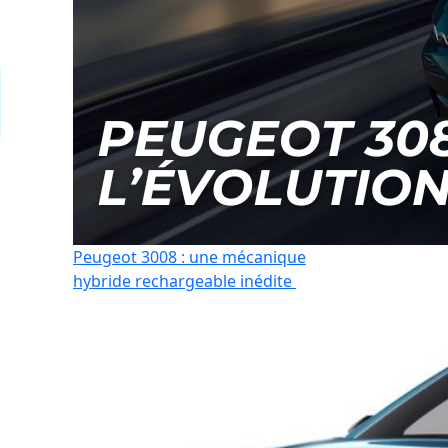
Peugeot 3008 : une mécanique
hybride rechargeable inédite