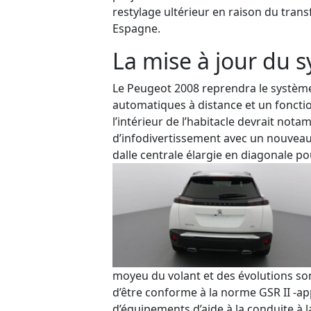
rest
ylage
ultérieur
en raison du transf
Espagne.
La mise à jour du 
Le Peugeot 2008 reprendra le système
automatiques à distance
et un fonct
l’intérieur de l’habitacle
devrait
nota
d’
infodivertissement
avec un
nouveau
dalle centrale élargie
en diagonale
po
moyeu du volant
et des évolutions s
d’être conforme à la norme GSR II -appl
d’équipements d’aide à la conduite à 