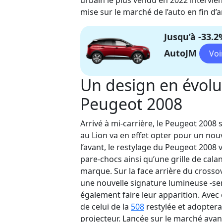
urbain
le plus vendu en 2022
intervie
mise sur le marché
de l’auto
en
fin
d’
Jusqu’à -33.
AutoJM
Un design en évoluti
Peugeot 2008
Arrivé à mi-carrière, le
Peugeot 2008
s
au Lion
va en effet opter pour un nouv
l’avant,
l
e
restylage
du Peugeot 2008
pare-chocs ainsi qu’une
grille de cala
marque.
Sur la face arrière du crossov
une nouvelle signature lumineuse -se
également faire leur apparition
.
Avec 
de celui de la
508
restylée et adoptera
projecteur.
Lancée sur le marché avant