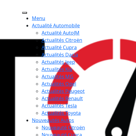
Menu
Actualité Automobile
Actualité AutoJM
Actualités Citroën
Actualité Cupra
Actualités Dacia
Actualités Jeep
Actualités Kia
Actualités MG
Actualités Opel
Actualités Peugeot
Actualités Renault
Actualités Tesla
Actualités Toyota
Nouveautés Autos
Nouveauté Citroën
Nouveauté Cupra