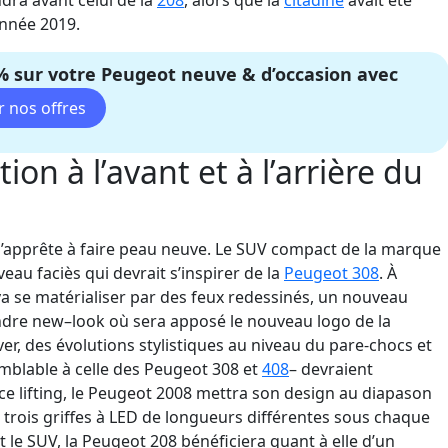
ndra avant celui de la
208
, alors que la
citadine
avait été
année
2019.
2% sur votre Peugeot neuve & d’occasion avec
on à l’avant et à l’arrière du
’apprête
à faire peau neuve.
Le
SUV compact de la marque
eau faciès qui devrait s’inspirer
de la
Peugeot 308
.
À
va se matérialiser par des
feux
redessinés, un nouveau
ndr
e
new
–
look
où sera apposé
le nouveau logo de la
er, de
s évolutions stylistiques au niveau du pare-chocs et
mblable à celle des Peugeot 308 et
408
–
devraient
ce lifting, le Peugeot 2008 mettra son design au diapason
trois griffes à LED de longueurs différentes sous chaque
 le SUV, la Peugeot 208 bénéficiera quant à elle
d’un