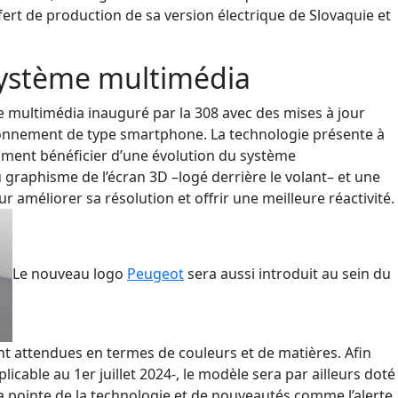
ert de production de sa version électrique
de Slovaquie et
système multimédia
 multimédia inauguré par la 308 avec des mises à jour
ionnement de type smartphone.
La
technologie présente à
m
ment bénéficier d’une
évolution
du système
 graphisme de l’
écran 3D
–
logé derrière le volant
–
et une
ur améliorer sa
résolution
et offrir une meilleure réactivité
.
Le nouveau
logo
Peugeot
sera
aussi introduit au sein du
ont attendues en termes de couleurs et de matières.
Afin
icable au 1er juillet 2024-, le
modèle
sera par ailleurs
doté
la pointe de la technologie
et de nouveautés
comme l’alerte