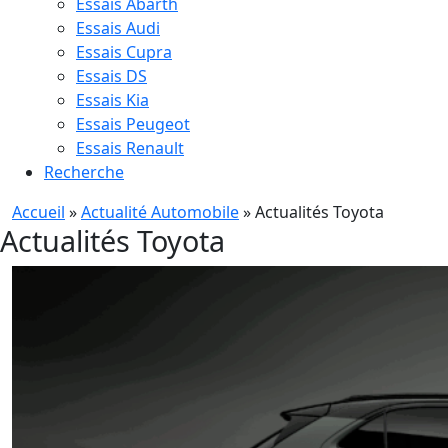
Essais Abarth
Essais Audi
Essais Cupra
Essais DS
Essais Kia
Essais Peugeot
Essais Renault
Recherche
Accueil
»
Actualité Automobile
»
Actualités Toyota
Actualités Toyota