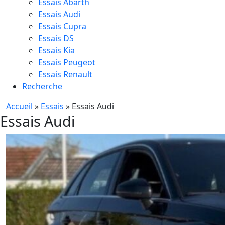
Essais Abarth
Essais Audi
Essais Cupra
Essais DS
Essais Kia
Essais Peugeot
Essais Renault
Recherche
Accueil
»
Essais
»
Essais Audi
Essais Audi