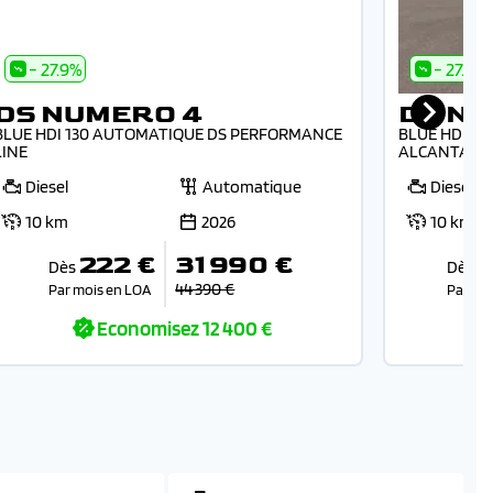
- 27.9%
- 27.1%
DS NUMERO 4
DS N
BLUE HDI 130 AUTOMATIQUE DS PERFORMANCE
BLUE HDI 13
LINE
ALCANTARA
Diesel
Automatique
Diesel
10 km
2026
10 km
222 €
31 990 €
Dès
Dès
44 390 €
Par mois en LOA
Par mo
Economisez
12 400 €