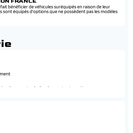
SION FRANCE
ait bénéficier de véhicules suréquipés en raison de leur
és sont équipés d'options que ne possèdent pas les modèles
ie
ement
uie-vitre avant a declenchement automatique
)
anuel en hauteur et en profondeur
fique, sonorite du moteur amplifiee et plus sportive