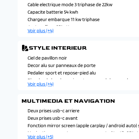
Monogrammes lateraux embleme lion
Cable electrique mode 3 triphase de 22kw
Capacite batterie 54 kwh
Chargeur embarque 11 kw triphase
Jantes alliage 18" ottawa
Voir plus (+4)
Monogramme electrique e308 sur volet de coffre
Preconditionnement thermique via mypeugeot ou l'ec
STYLE INTERIEUR
Selecteur de modes de conduite : eco, normal ou spor
Ciel de pavillon noir
Decor alu sur panneaux de porte
Pedalier sport et repose-pied alu
Planche de bord avec jonc transversal chrome, decor a
Voir plus (+4)
Sellerie tri-matieres tep / tissu new belomka
Seuils de portes avant en aluminium
MULTIMEDIA ET NAVIGATION
Surtapis avant/arriere
Deux prises usb-c arriere
Deux prises usb-c avant
Fonction mirror screen (apple carplay / android auto) s
Navigation connectee avec ecran central tactile 10'' et
Voir plus (+5)