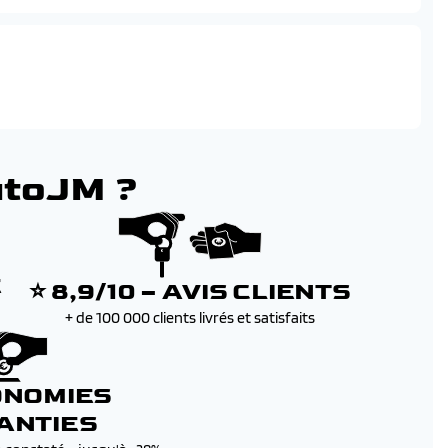
avec fonction mirror screen (apple carplay / android auto)
 numerique 10'' personnalisable
utoJM ?
E
⭐ 8,9/10 – AVIS CLIENTS
+ de 100 000 clients livrés et satisfaits
ONOMIES
ANTIES