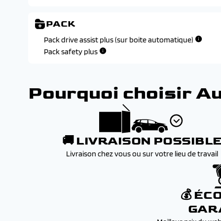
reconnaissance vocale en langage naturel
Peugeot connect radio avec ecran central tactile 10'' 
PACK
sans fil
Peugeot connect sos et assistance
Pack drive assist plus (sur boite automatique)
Peugeot i-cockpit 2d avec combine d'instrumentation
Pack safety plus
Prise 12v a l'avant
Pourquoi choisir A
🚚 LIVRAISON POSSIBL
Livraison chez vous ou sur votre lieu de travail
💰 ÉC
GAR