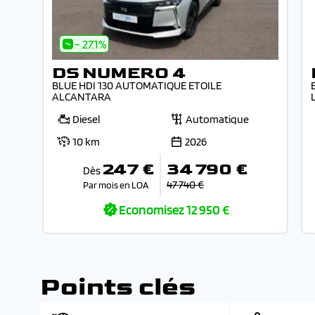
- 27.1%
DS NUMERO 4
BLUE HDI 130 AUTOMATIQUE ETOILE
ALCANTARA
Diesel
Automatique
10 km
2026
247 €
34 790 €
Dès
47 740 €
Par mois en LOA
Economisez
12 950 €
Points clés