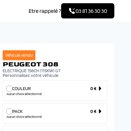
Etre rappelé ?
03 81 36 30 30
R
Véhicule vendu
P
PEUGEOT 308
ELEC
ELECTRIQUE 156CH (115KW) GT
Personnalisez votre véhicule
COU
COULEUR
0 €
Aucun choix sélectionné
PACK
0 €
Aucun choix sélectionné