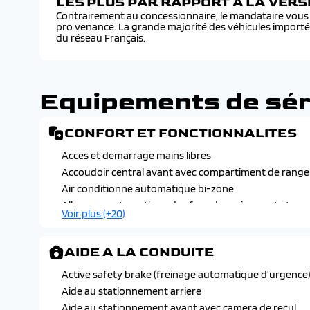
LES PLUS PAR RAPPORT À LA VER
Contrairement au concessionnaire, le mandataire vous f
pro venance. La grande majorité des véhicules import
du réseau Français.
Equipements de sér
CONFORT ET FONCTIONNALITES
Acces et demarrage mains libres
Accoudoir central avant avec compartiment de rang
Air conditionne automatique bi-zone
Allumage automatique des feux de croisement et ess
Voir plus (+20)
Banquette arriere rabattable 2/3 - 1/3
Demarrage mains libres
AIDE A LA CONDUITE
Deux telecommandes trois boutons
Diffuseurs d'air aux places arriere
Active safety brake (freinage automatique d’urgence
Direction assistee electrique, volant avec reglage m
Aide au stationnement arriere
Driver sport pack : personnalisation du combine speci
Aide au stationnement avant avec camera de recul