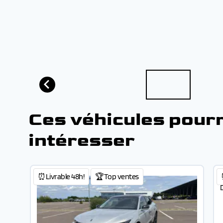
Ces véhicules pour
intéresser
⏰Livrable 48h!
🏆Top ventes