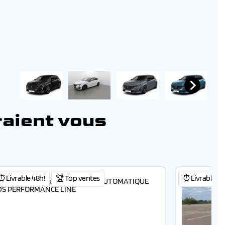
raient vous
⏰Livrable 48h!
🏆Top ventes
⏰Livrable 48