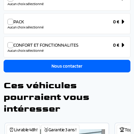
Aucun choix sélectionné
PACK
0 €
Aucun choix sélectionné
CONFORT ET FONCTIONNALITES
0 €
Aucun choix sélectionné
Nous contacter
Ces véhicules
pourraient vous
intéresser
⏰Livrable 48h!
🥉Garantie 3 ans !
🏆Top 