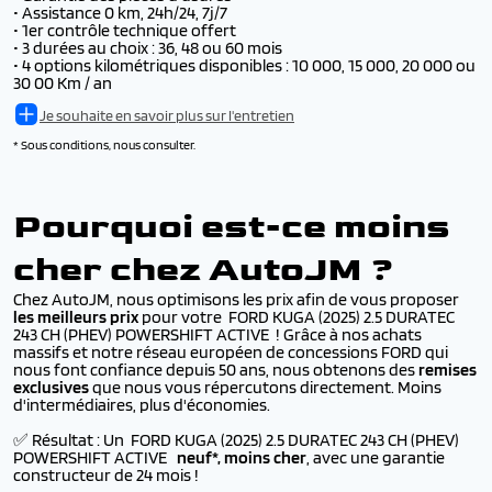
• Assistance 0 km, 24h/24, 7j/7
• 1er contrôle technique offert
• 3 durées au choix : 36, 48 ou 60 mois
• 4 options kilométriques disponibles : 10 000, 15 000, 20 000 ou
30 00 Km / an
Je souhaite en savoir plus sur l'entretien
* Sous conditions, nous consulter.
Pourquoi est-ce moins
cher chez AutoJM ?
Chez AutoJM, nous optimisons les prix afin de vous proposer
les meilleurs prix
pour votre FORD KUGA (2025) 2.5 DURATEC
243 CH (PHEV) POWERSHIFT ACTIVE ! Grâce à nos achats
massifs et notre réseau européen de concessions FORD qui
nous font confiance depuis 50 ans, nous obtenons des
remises
exclusives
que nous vous répercutons directement. Moins
d'intermédiaires, plus d'économies.
✅ Résultat : Un FORD KUGA (2025) 2.5 DURATEC 243 CH (PHEV)
POWERSHIFT ACTIVE
neuf*, moins cher
, avec une garantie
constructeur de 24 mois !