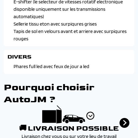
Systeme keyfree avec ouverture et demarrage sans cle
E-shifter (le selecteur de vitesses rotatif electronique
Sabot de protection sous bouclier avant
Systeme mykey (seconde cle programmable)
disponible uniquement sur les transmissions
Vitres arriere surteintees
Trappe ford easyfuel (systeme de reapprovionnement
automatiques)
Vitres avant laminees
rapide en carburant/electricite)
Sellerie tissu eton avec surpiqures grises
Vitres avant et arriere electrique
Tapis de sol en velours avant et arriere avec surpiqures
Volant reglable en hauteur et en profondeur
rouges
DIVERS
Phares full led avec feux de jour a led
Pourquoi choisir
AutoJM ?
🚚 LIVRAISON POSSIBLE
Livraison chez vous ou sur votre lieu de travail