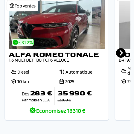
🏆Top ventes
- 31.2%
ALFA ROMEO TONALE
VO
1.6 MULTIJET 130 TCT6 VELOCE
B4 197
Mic
Diesel
Automatique
die
10 km
2025
75
283 €
35 990 €
Dès
Par mois en LOA
52 300 €
Economisez
16 310 €