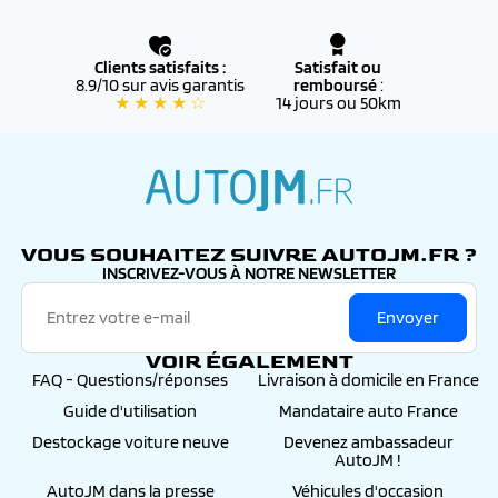
✔️ Couvert par la
garantie RENAULT d’origine
, valable
dans tout le réseau RENAULT officiel
Clients satisfaits :
Satisfait ou
✔️ Éligibles au
financement
et aux
aides à l’achat
8.9/10 sur avis garantis
remboursé
:
(bonus écologique, reprise, etc.)
★ ★ ★ ★ ☆
14 jours ou 50km
✔️ Accompagnés d’un
suivi personnalisé
par nos
conseillers, de la commande jusqu’à l’immatriculation
définitive
autojm.fr
VOUS SOUHAITEZ SUIVRE AUTOJM.FR ?
INSCRIVEZ-VOUS À NOTRE NEWSLETTER
Envoyer
VOIR ÉGALEMENT
FAQ - Questions/réponses
Livraison à domicile en France
Guide d'utilisation
Mandataire auto France
Destockage voiture neuve
Devenez ambassadeur
AutoJM !
AutoJM dans la presse
Véhicules d'occasion