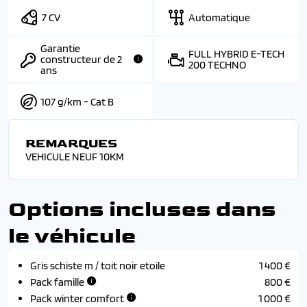
7 CV
Automatique
Garantie
FULL HYBRID E-TECH
constructeur de 2
200 TECHNO
ans
107 g/km - Cat B
REMARQUES
VEHICULE NEUF 10KM
Options incluses dans
le véhicule
Gris schiste m / toit noir etoile
1 400 €
Pack famille
800 €
Pack winter comfort
1 000 €