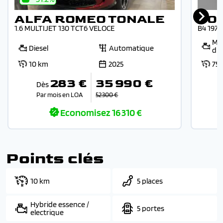
ALFA ROMEO TONALE
VO
1.6 MULTIJET 130 TCT6 VELOCE
B4 197
Mic
Diesel
Automatique
die
10 km
2025
75
283 €
35 990 €
Dès
Par mois en LOA
52 300 €
Economisez
16 310 €
Points clés
10 km
5 places
Hybride essence /
5 portes
electrique