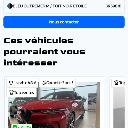
BLEU OUTREMER M / TOIT NOIR ETOILE
36 590 €
Nous contacter
Ces véhicules
pourraient vous
intéresser
⏰Livrable 48h!
🥉Garantie 3 ans !
🏆Top 
🏆Top ventes
- 31.2%