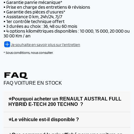
▪️
Garantie panne mécanique*
▪️
Prise en charge des entretiens & révisions
▪️
Garantie des pièces d'usures*
▪️
Assistance 0 km, 24h/24, 7j/7
▪️
1er contrôle technique offert
▪️
3 durées au choix : 36, 48 ou 60 mois
▪️
4 options kilométriques disponibles : 10 000, 15 000, 20 000 ou
30 00 Km / an
Je souhaite en savoir plus sur l'entretien
* Sous conditions, nous consulter.
FAQ
FAQ VOITURE EN STOCK
⭐Pourquoi acheter un RENAULT AUSTRAL FULL
HYBRID E-TECH 200 TECHNO ?
⭐Le véhicule est-il disponible ?