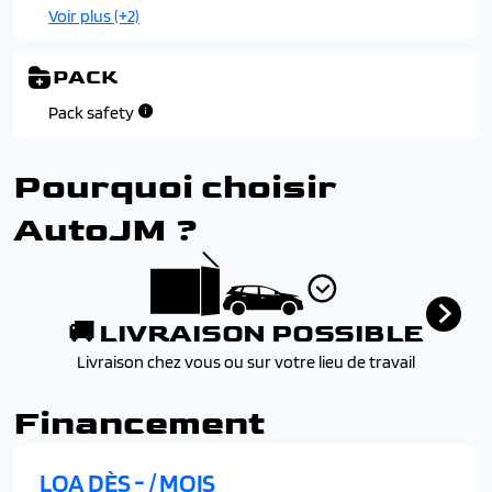
embosse
Voir plus (+2)
Tableau de bord avec ecran numerique couleur 12.3"
Volant en tep
PACK
Pack safety
Pourquoi choisir
AutoJM ?
🚚 LIVRAISON POSSIBLE
Livraison chez vous ou sur votre lieu de travail
Financement
LOA DÈS
-
/ MOIS