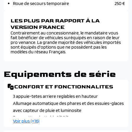
Roue de secours temporaire
250 €
LES PLUS PAR RAPPORT À LA
VERSION FRANCE
Contrairement au concessionnaire, le mandataire vous
fait bénéficier de véhicules suréquipés en raison de leur
pro venance. La grande majorité des véhicules importés
sont équipés d'options que ne possèdent pas les
modèles du réseau Français.
Equipements de série
CONFORT ET FONCTIONNALITES
3 appuie-tetes arriere reglables en hauteur
Allumage automatique des phares et des essuies-glaces
avec capteur de pluie et luminosite
Banquette rabattable 1/3 2/3
Voir plus (+16)
Carte renault d'acces et demarrage mans-libres
Chargeur smartphone a induction