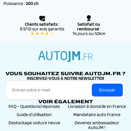
Puissance :
200 ch
✔️ Couvert par la
garantie RENAULT d’origine
, valable
dans tout le réseau RENAULT officiel
✔️ Éligibles au
financement
et aux
aides à l’achat
Clients satisfaits :
Satisfait ou
(bonus écologique, reprise, etc.)
8.9/10 sur avis garantis
remboursé
:
★ ★ ★ ★ ☆
14 jours ou 50km
✔️ Accompagnés d’un
suivi personnalisé
par nos
conseillers, de la commande jusqu’à l’immatriculation
définitive
autojm.fr
VOUS SOUHAITEZ SUIVRE AUTOJM.FR ?
INSCRIVEZ-VOUS À NOTRE NEWSLETTER
Envoyer
VOIR ÉGALEMENT
FAQ - Questions/réponses
Livraison à domicile en France
Guide d'utilisation
Mandataire auto France
Destockage voiture neuve
Devenez ambassadeur
AutoJM !