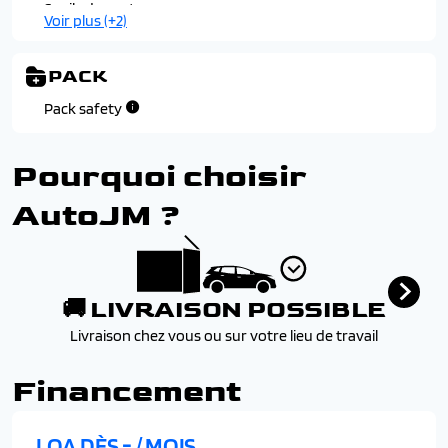
Seuils de porte
Voir plus (+2)
Tableau de bord avec ecran numerique couleur 12.3"
Volant en alcantara avec surpiqures bleu, blanc, rouge
PACK
Pack safety
Pourquoi choisir
AutoJM ?
🚚 LIVRAISON POSSIBLE
Livraison chez vous ou sur votre lieu de travail
Financement
LOA DÈS
-
/ MOIS