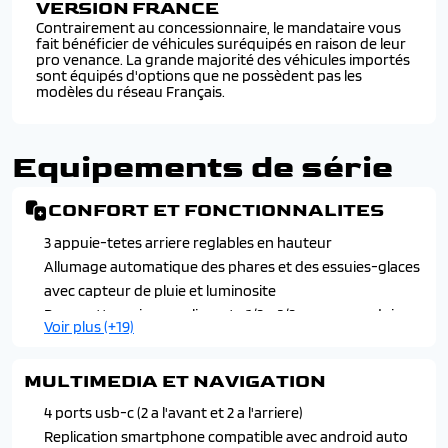
VERSION FRANCE
Contrairement au concessionnaire, le mandataire vous
fait bénéficier de véhicules suréquipés en raison de leur
pro venance. La grande majorité des véhicules importés
sont équipés d'options que ne possèdent pas les
modèles du réseau Français.
Equipements de série
CONFORT ET FONCTIONNALITES
3 appuie-tetes arriere reglables en hauteur
Allumage automatique des phares et des essuies-glaces
avec capteur de pluie et luminosite
Banquette arriere coulissante 1/3 - 2/3 avec accoudoir
Voir plus (+19)
central
Carte renault d'acces et demarrage mans-libres
MULTIMEDIA ET NAVIGATION
Chargeur smartphone a induction
Climatisation automatique bi-zone
4 ports usb-c (2 a l'avant et 2 a l'arriere)
Console centrale avec repose main coulissant
Replication smartphone compatible avec android auto