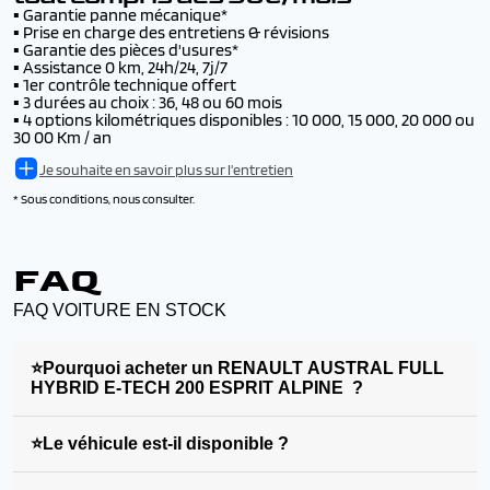
▪️
Garantie panne mécanique*
▪️
Prise en charge des entretiens & révisions
▪️
Garantie des pièces d'usures*
▪️
Assistance 0 km, 24h/24, 7j/7
▪️
1er contrôle technique offert
▪️
3 durées au choix : 36, 48 ou 60 mois
▪️
4 options kilométriques disponibles : 10 000, 15 000, 20 000 ou
30 00 Km / an
Je souhaite en savoir plus sur l'entretien
* Sous conditions, nous consulter.
FAQ
FAQ VOITURE EN STOCK
⭐Pourquoi acheter un RENAULT AUSTRAL FULL
HYBRID E-TECH 200 ESPRIT ALPINE ?
⭐Le véhicule est-il disponible ?