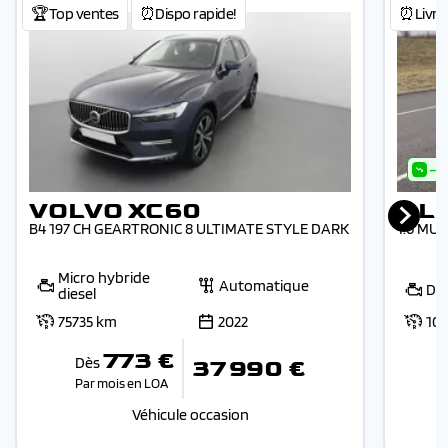
🏆Top ventes
⏰Dispo rapide!
⏰Livrab
- 
VOLVO XC60
AL
B4 197 CH GEARTRONIC 8 ULTIMATE STYLE DARK
1.6 MUL
Micro hybride
Automatique
Die
diesel
75735 km
2022
10
773 €
Dès
37 990 €
Par mois en LOA
P
Véhicule occasion