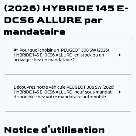
(2026) HYBRIDE 145 E-
DCS6 ALLURE par
mandataire
🔑 Pourquoi choisir un PEUGEOT 308 SW (2026)
HYBRIDE 145 E-DCS6 ALLURE en stock ou en
arrivage chez un mandataire ?
Choisir ce modèle
en stock
ou
en arrivage
chez un
mandataire automobile, c’est l’assurance :
Découvrez notre véhicule PEUGEOT 308 SW (2026)
✔️ D’obtenir un
modèle disponible immédiatement
,
HYBRIDE 145 E-DCS6 ALLURE neuf sous mandat
sans attendre plusieurs mois de délai usine
disponible chez votre mandataire automobile
✔️ De profiter d’un véhicule PEUGEOT à p
rix remisé
attractif
, négocié directement auprès des
Découvrez notre véhicule PEUGEOT 308 SW (2026)
distributeurs européens
HYBRIDE 145 E-DCS6 ALLURE
neuf sous mandat
disponible chez votre
mandataire automobile
.
✔️ De bénéficier d’une
livraison rapide
et d’une
prise
Notice d'utilisation
Profitez de
prix remisés sur votre PEUGEOT
par
en main simplifiée
rapport au tarif catalogue constructeur, tout en