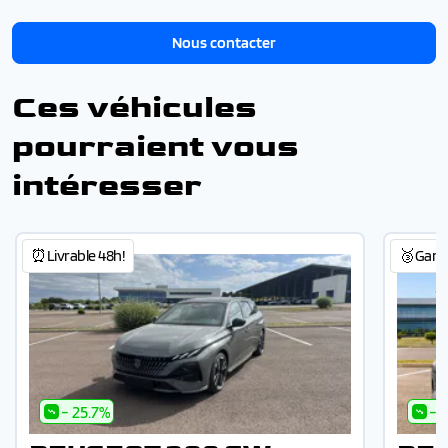
Nous contacter
Ces véhicules
pourraient vous
intéresser
⏰Livrable 48h!
🥉Garant
- 25.7%
- 