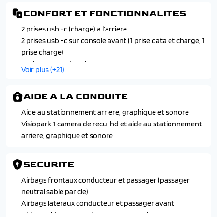
CONFORT ET FONCTIONNALITES
2 prises usb -c (charge) a l’arriere
2 prises usb -c sur console avant (1 prise data et charge, 1
prise charge)
2 telecommandes 3 boutons
Voir plus (+21)
4 poignees de maintien
Allumage et commutation automatique des feux
AIDE A LA CONDUITE
Banquette arriere avec dossier rabattable 2/3 -1/3 sur
berline
Aide au stationnement arriere, graphique et sonore
Banquette arriere avec dossier rabattable 40/20/40 sur
Visiopark 1 camera de recul hd et aide au stationnement
sw
arriere, graphique et sonore
Boite a gants et rangement de console eclaires a led
Climatisation automatique bi -zone
SECURITE
Demarrage mains libres
Eclairage d’accueil et d’accompagnement
Airbags frontaux conducteur et passager (passager
Eclairage de coffre a lampe
neutralisable par cle)
Essuie -vitres avant a declenchement automatique
Airbags lateraux conducteur et passager avant
Frein de stationnement electrique
Airbags rideaux aux places avant et arriere