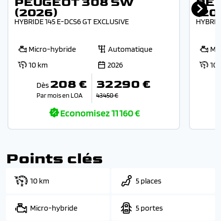
PEUGEOT 308 SW
PE
(2026)
(20
HYBRIDE 145 E-DCS6 GT EXCLUSIVE
HYBRID
Micro-hybride
Automatique
Mi
10 km
2026
10
208 €
32 290 €
Dès
Par mois en LOA
43 450 €
P
Economisez
11 160 €
Points clés
10 km
5 places
Micro-hybride
5 portes