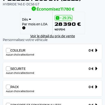
HYBRIDE 145 E-DCS6 GT
Économisez
11 780 €
- 29.3%
-
Dès
28 390 €
Par mois en LOA
40 170 €
Voir le détail du prix de vente
Personnalisez votre véhicule
COULEUR
0 €
Aucun choix sélectionné
SECURITE
0 €
Aucun choix sélectionné
PACK
0 €
Aucun choix sélectionné