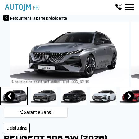
Retourner à la page précédente
Photos non contractuelles - Ref : 985_97116
🥉Garantie 3 ans !
Délai usine
PEUGEOT 308 SW (2026)