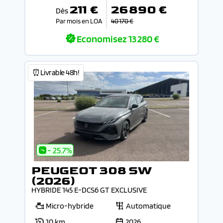
211 €
26 890 €
Dès
Par mois en LOA
40 170 €
Economisez
13 280 €
⏰Livrable 48h!
- 25.7%
PEUGEOT 308 SW
(2026)
HYBRIDE 145 E-DCS6 GT EXCLUSIVE
Micro-hybride
Automatique
10 km
2026