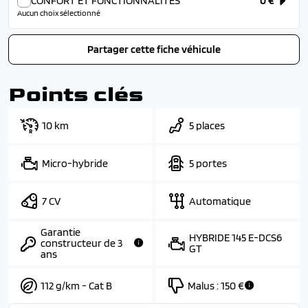
CONFORT ET FONCTIONNALITES
0 €
Aucun choix sélectionné
Partager cette fiche véhicule
Points clés
10 km
5 places
Micro-hybride
5 portes
7 CV
Automatique
Garantie
HYBRIDE 145 E-DCS6
constructeur de 3
GT
ans
112 g/km - Cat B
Malus :
150 €