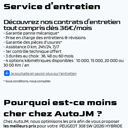
▪️ Livraison par convoyage -
dès 200€
véhicule (en + de son assurance)
Voir les conditions
Service d'entretien
▪️ Livraison par camion -
Tarif nous consulter
▪️ Remboursement de la franchise en cas d’accident,
▪️ Livraison dans notre concession de Morvillars -
jusqu’à 500€ par accident, avec ou sans tiers identifié
gratuit
▪️ L'inscription au fichier Argos pendant 6 ans
Voir les conditions
Découvrez nos contrats d'entretien
tout compris dès 36€/mois
• Garantie panne mécanique*
• Prise en charge des entretiens & révisions
• Garantie des pièces d'usures*
• Assistance 0 km, 24h/24, 7j/7
• 1er contrôle technique offert
• 3 durées au choix : 36, 48 ou 60 mois
• 4 options kilométriques disponibles : 10 000, 15 000, 20 000 ou
30 00 Km / an
Je souhaite en savoir plus sur l'entretien
* Sous conditions, nous consulter.
Pourquoi est-ce moins
cher chez AutoJM ?
Chez AutoJM, nous optimisons les prix afin de vous proposer
les meilleurs prix
pour votre PEUGEOT 308 SW (2026) HYBRIDE