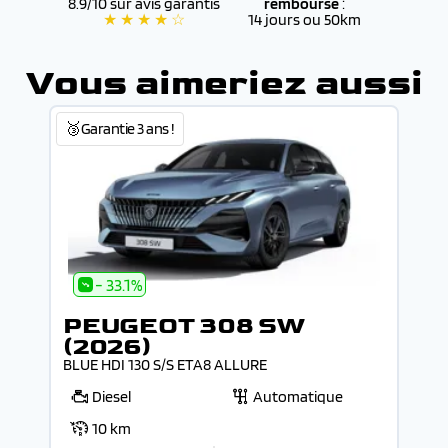
8.9/10 sur avis garantis
remboursé
:
★ ★ ★ ★ ☆
14 jours ou 50km
Vous aimeriez aussi
🥉Garantie 3 ans !
- 33.1%
PEUGEOT 308 SW
(2026)
BLUE HDI 130 S/S ETA8 ALLURE
Diesel
Automatique
10 km