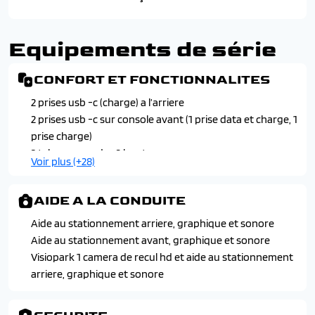
Equipements de série
CONFORT ET FONCTIONNALITES
2 prises usb -c (charge) a l’arriere
2 prises usb -c sur console avant (1 prise data et charge, 1
prise charge)
2 telecommandes 3 boutons
Voir plus (+28)
4 poignees de maintien
Acces et demarrage mains libres proximity
AIDE A LA CONDUITE
Allumage et commutation automatique des feux
Banquette arriere avec dossier rabattable 2/3 -1/3 sur
Aide au stationnement arriere, graphique et sonore
berline
Aide au stationnement avant, graphique et sonore
Banquette arriere avec dossier rabattable 40/20/40 sur
Visiopark 1 camera de recul hd et aide au stationnement
sw
arriere, graphique et sonore
Boite a gants et rangement de console eclaires a led
Climatisation automatique bi -zone