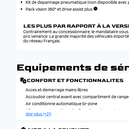
Kit de depannage pneumatique (non disponible avec 
Pack vision 360° et drive assist plus
LES PLUS PAR RAPPORT À LA VER
Contrairement au concessionnaire, le mandataire vous f
pro venance. La grande majorité des véhicules import
du réseau Français.
Equipements de sér
CONFORT ET FONCTIONNALITES
Acces et demarrage mains libres
Accoudoir central avant avec compartiment de rang
Air conditionne automatique bi-zone
Allumage automatique des feux de croisement et ess
Voir plus (+21)
Banquette arriere rabattable 2/3 - 1/3
Demarrage mains libres