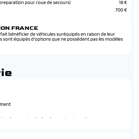
preparation pour roue de secours)
18 €
700 €
SION FRANCE
ait bénéficier de véhicules suréquipés en raison de leur
és sont équipés d'options que ne possèdent pas les modèles
ie
ement
uie-vitre avant a declenchement automatique