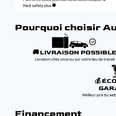
Peugeot i-cockpit 2d avec combine d'instrumentation
Pack safety plus
Prise 12v a l'avant
Pourquoi choisir A
🚚 LIVRAISON POSSIBL
Livraison chez vous ou sur votre lieu de travail
💰 ÉC
GAR
Meilleur prix du we
Financement