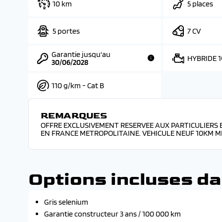
10 km
5 places
5 portes
7 CV
Garantie jusqu'au
HYBRIDE 1
30/06/2028
110 g/km - Cat B
REMARQUES
OFFRE EXCLUSIVEMENT RESERVEE AUX PARTICULIERS 
EN FRANCE METROPOLITAINE. VEHICULE NEUF 10KM MIS
Options incluses da
Gris selenium
Garantie constructeur 3 ans / 100 000 km