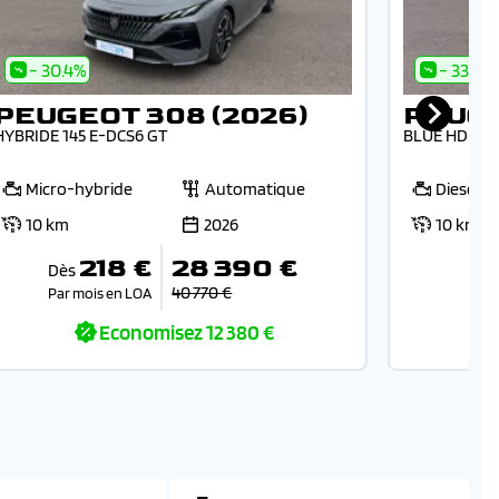
- 30.4%
- 33%
PEUGEOT 308 (2026)
PEUGE
HYBRIDE 145 E-DCS6 GT
BLUE HDI 13
Micro-hybride
Automatique
Diesel
10 km
2026
10 km
218 €
28 390 €
Dès
40 770 €
Par mois en LOA
Economisez
12 380 €