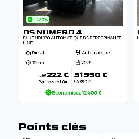
- 27.9%
DS NUMERO 4
BLUE HDI 130 AUTOMATIQUE DS PERFORMANCE
LINE
Diesel
Automatique
10 km
2026
222 €
31 990 €
Dès
44 390 €
Par mois en LOA
Economisez
12 400 €
Points clés