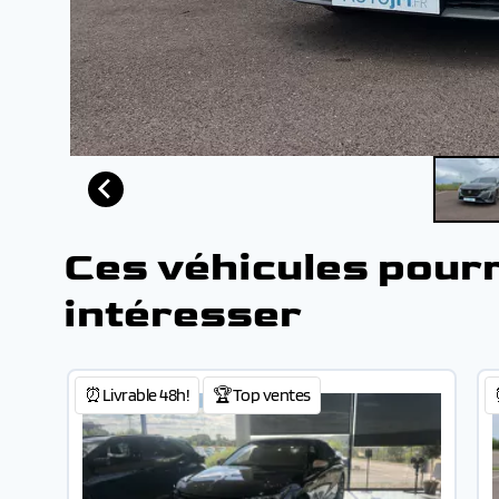
Ces véhicules pour
intéresser
⏰Livrable 48h!
🏆Top ventes