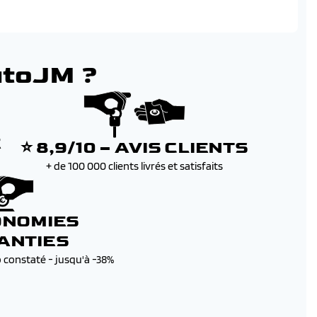
 numerique 10'' personnalisable
utoJM ?
E
⭐ 8,9/10 – AVIS CLIENTS
+ de 100 000 clients livrés et satisfaits
ONOMIES
ANTIES
b constaté - jusqu'à -38%