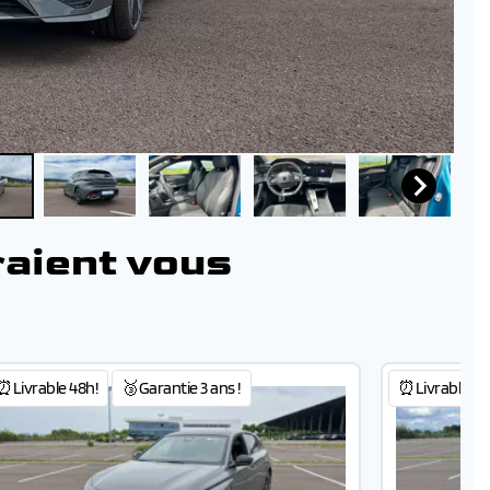
raient vous
⏰Livrable 48h!
🥉Garantie 3 ans !
⏰Livrable 48