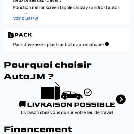
Deux prises usb-c avant
Fonction mirror screen (apple carplay / android auto)
sans fil
Voir plus (+3)
Peugeot connect radio avec ecran central tactile 10''
avec fonction mirror screen (apple carplay / android
PACK
auto) sans fil
Peugeot i-cockpit 2d avec combine d'instrumentation
Pack drive assist plus (sur boite automatique)
numerique 10'' personnalisable
Prise 12v a l'avant
Pourquoi choisir
AutoJM ?
🚚 LIVRAISON POSSIBLE
Livraison chez vous ou sur votre lieu de travail
Financement