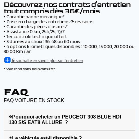
Voir les conditions
Découvrez nos contrats d'entretien
tout compris dès 36€/mois
▪️
Garantie panne mécanique*
▪️
Prise en charge des entretiens & révisions
▪️
Garantie des pièces d'usures*
▪️
Assistance 0 km, 24h/24, 7j/7
▪️
1er contrôle technique offert
▪️
3 durées au choix : 36, 48 ou 60 mois
▪️
4 options kilométriques disponibles : 10 000, 15 000, 20 000 ou
30 00 Km / an
Je souhaite en savoir plus sur l'entretien
* Sous conditions, nous consulter.
FAQ
FAQ VOITURE EN STOCK
⭐Pourquoi acheter un PEUGEOT 308 BLUE HDI
130 S/S EAT8 ALLURE ?
⭐Le véhicule est-il disponible ?