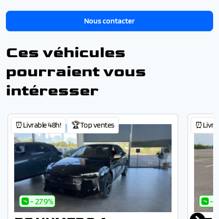
Nous contacter
Ces véhicules
pourraient vous
intéresser
⏰Livrable 48h!
🏆Top ventes
⏰Livrab
- 27.9%
- 