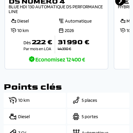
DS NUMERO 4
PEU
BLUE HDI 130 AUTOMATIQUE DS PERFORMANCE
HYBRID
LINE
Diesel
Automatique
Mi
10 km
2026
10
222 €
31 990 €
Dès
Par mois en LOA
44 390 €
Economisez
12 400 €
Points clés
10 km
5 places
Diesel
5 portes
7 CV
Automatique