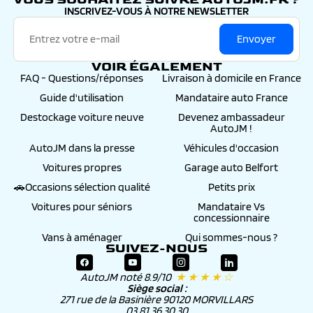
INSCRIVEZ-VOUS À NOTRE NEWSLETTER
Envoyer
VOIR ÉGALEMENT
FAQ - Questions/réponses
Livraison à domicile en France
Guide d'utilisation
Mandataire auto France
Destockage voiture neuve
Devenez ambassadeur
AutoJM !
AutoJM dans la presse
Véhicules d'occasion
Voitures propres
Garage auto Belfort
🚗Occasions sélection qualité
Petits prix
Voitures pour séniors
Mandataire Vs
concessionnaire
Vans à aménager
Qui sommes-nous ?
SUIVEZ-NOUS
AutoJM noté 8.9/10
★ ★ ★ ★ ☆
Siège social :
271 rue de la Basinière 90120 MORVILLARS
03 81 36 30 30