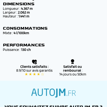
✔️
Neufs* ou 0 km
, livrés avec
certificat de
DIMENSIONS
conformité européen (COC)
Longueur :
4.367 m
Largeur :
2.062 m
✔️ Couvert par la
garantie PEUGEOT d’origine
, valable
Hauteur :
1.441 m
dans tout le réseau PEUGEOT officiel
✔️ Éligibles au
financement
et aux
aides à l’achat
CONSOMMATIONS
(bonus écologique, reprise, etc.)
Mixte :
4 l/100km
✔️ Accompagnés d’un
suivi personnalisé
par nos
conseillers, de la commande jusqu’à l’immatriculation
PERFORMANCES
définitive
Puissance :
130 ch
Clients satisfaits :
Satisfait ou
8.9/10 sur avis garantis
remboursé
:
★ ★ ★ ★ ☆
14 jours ou 50km
autojm.fr
VOUS SOUHAITEZ SUIVRE AUTOJM.FR ?