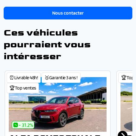
Nous contacter
Ces véhicules
pourraient vous
intéresser
⏰Livrable 48h!
🥉Garantie 3 ans !
🏆Top 
🏆Top ventes
- 31.2%