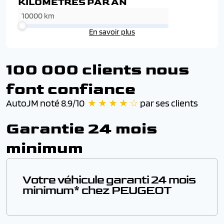
KILOMÈTRES PAR AN
En savoir plus
100 000 clients nous
font confiance
AutoJM noté 8.9/10
★ ★ ★ ★ ☆
par ses clients
Garantie 24 mois
minimum
Votre véhicule garanti 24 mois
minimum* chez PEUGEOT
En achetant un vehicule sous garantie chez AutoJM,