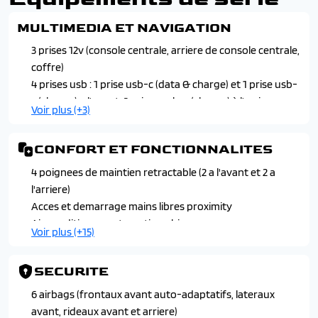
MULTIMEDIA ET NAVIGATION
3 prises 12v (console centrale, arriere de console centrale,
coffre)
4 prises usb : 1 prise usb-c (data & charge) et 1 prise usb-
c (charge) a l'avant, 2 prises usb-c (charge) à l'arriere
Voir plus (+3)
6 haut-parleurs (2 tweeters et 2 woofers a l'avant et 2
haut-parleurs a l'arriere)
CONFORT ET FONCTIONNALITES
Peugeot connect sos assistance et teleservices
Peugeot i-connect : radio dab, bluetooth, mirror screen
4 poignees de maintien retractable (2 a l'avant et 2 a
sans fil (android auto et apple carplay), 1 prise usb-c
l'arriere)
(data et charge), 1 prise usb-c (charge)
Acces et demarrage mains libres proximity
Peugeot i-connect advanced : navigation connectee
Air conditionne automatique bi-zone
Voir plus (+15)
tomtom avec affichage des informations en temps reel
Allumage automatique des feux de croisement
et reconnaissance vocale "ok peugeot"
Appuis-tete avant avec reglages en hauteur integres
SECURITE
Banquette arriere rabattable 40/20/40 avec accoudoir
central
6 airbags (frontaux avant auto-adaptatifs, lateraux
Essuie-vitre avant a declenchement
avant, rideaux avant et arriere)