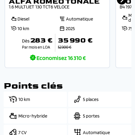
ALFA ROMEO TONALE
VO
1.6 MULTIJET 130 TCT6 VELOCE
B4 197
Mic
Diesel
Automatique
die
10 km
2025
75
283 €
35 990 €
Dès
Par mois en LOA
52 300 €
Economisez
16 310 €
Points clés
10 km
5 places
Micro-hybride
5 portes
7 CV
Automatique