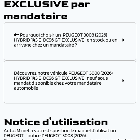
EXCLUSIVE par
mandataire
🔑 Pourquoi choisir un PEUGEOT 3008 (2026)
HYBRID 145 E-DCS6 GT EXCLUSIVE en stock ou en
arrivage chez un mandataire ?
Choisir ce modèle
en stock
ou
en arrivage
chez un
mandataire automobile, c’est l’assurance :
Découvrez notre véhicule PEUGEOT 3008 (2026)
✔️ D’obtenir un
modèle disponible immédiatement
,
HYBRID 145 E-DCS6 GT EXCLUSIVE neuf sous
sans attendre plusieurs mois de délai usine
mandat disponible chez votre mandataire
automobile
✔️ De profiter d’un véhicule PEUGEOT à p
rix remisé
attractif
, négocié directement auprès des
distributeurs européens
Découvrez notre véhicule PEUGEOT 3008 (2026)
HYBRID 145 E-DCS6 GT EXCLUSIVE
neuf sous mandat
✔️ De bénéficier d’une
livraison rapide
et d’une
prise
disponible chez votre
mandataire automobile
.
en main simplifiée
Notice d'utilisation
Profitez de
prix remisés sur votre PEUGEOT
par
rapport au tarif catalogue constructeur, tout en
✔️ D’accéder à des
PEUGEOT récents
avec options et
AutoJM met à votre disposition le manuel d'utilisation
bénéficiant de la
garantie constructeur
et d’un
finitions populaires
PEUGEOT : notice PEUGEOT 3008 (2026).
service de
livraison rapide
partout en France.