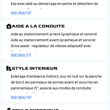
Hayon motorise avec acces mains libres
Esp avec aide au demarrage en pente et detection de
Leve-vitres avant et arriere electriques et sequentiels
sous-gonflage indirecte
Voir plus (+2)
avec anti-pincement
Fixation isofix et top tether aux places laterales arriere
Liseuses arriere i-dome tactiles a led
Frein de stationnement electrique
AIDE A LA CONDUITE
Miroirs de courtoisie conducteur et passager occultables
Kit de depannage provisoire de pneumatiques
eclaires a led
Aide au stationnement arriere (graphique et sonore)
Pare-brise teinte feuillete acoustique
Aide au stationnement avant (graphique et sonore)
Peugeot i-toggles virtuels avec 10 raccourcis
Drive assist : regulateur de vitesse adaptatif avec
personnalisables
fonction stop & go
Voir plus (+1)
Plancher de coffre modulable 2 positions
Visiopark 1 : camera de recul hd 180°
Retroviseur interieur electrochrome sans cadre
Retroviseurs exterieurs degivrants a reglage et
STYLE INTERIEUR
rabattement electriques avec eclairage de seuil
Eclairage d'ambiance indirect, jour et nuit sur la planche
Siege conducteur et passager chauffant avec reglage en
de bord, les panneaux de portes avant et sous l'ecran
hauteur manuel
panoramique 21'', associe aux modes de conduite,
Volant chauffant
personnalisable en 8 couleurs
Voir plus (+4)
Habitacle et ciel de pavillon noir
Pedalier et repose-pied aluminium