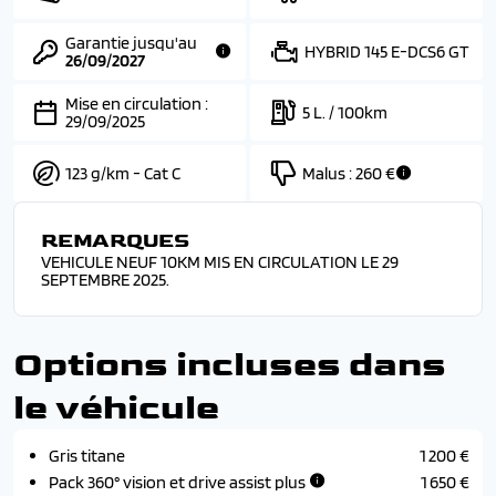
Garantie jusqu'au
HYBRID 145 E-DCS6 GT
26/09/2027
Mise en circulation :
5 L. / 100km
29/09/2025
123 g/km - Cat C
Malus :
260 €
REMARQUES
VEHICULE NEUF 10KM MIS EN CIRCULATION LE 29
SEPTEMBRE 2025.
Options incluses dans
le véhicule
Gris titane
1 200 €
Pack 360° vision et drive assist plus
1 650 €