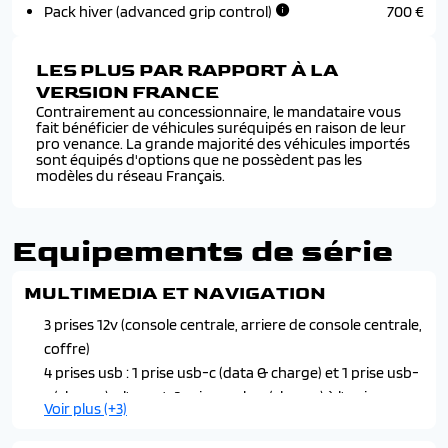
Pack hiver (advanced grip control)
700 €
LES PLUS PAR RAPPORT À LA
VERSION FRANCE
Contrairement au concessionnaire, le mandataire vous
fait bénéficier de véhicules suréquipés en raison de leur
pro venance. La grande majorité des véhicules importés
sont équipés d'options que ne possèdent pas les
modèles du réseau Français.
Equipements de série
MULTIMEDIA ET NAVIGATION
3 prises 12v (console centrale, arriere de console centrale,
coffre)
4 prises usb : 1 prise usb-c (data & charge) et 1 prise usb-
c (charge) a l'avant, 2 prises usb-c (charge) à l'arriere
Voir plus (+3)
6 haut-parleurs (2 tweeters et 2 woofers a l'avant et 2
haut-parleurs a l'arriere)