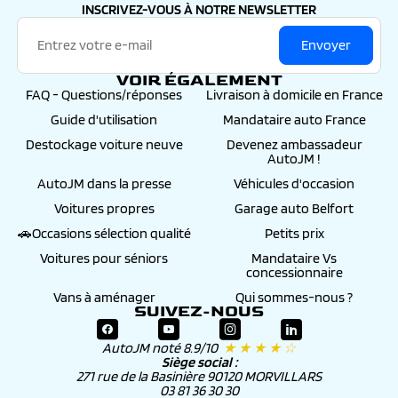
INSCRIVEZ-VOUS À NOTRE NEWSLETTER
Envoyer
VOIR ÉGALEMENT
FAQ - Questions/réponses
Livraison à domicile en France
Guide d'utilisation
Mandataire auto France
Destockage voiture neuve
Devenez ambassadeur
AutoJM !
AutoJM dans la presse
Véhicules d'occasion
Voitures propres
Garage auto Belfort
🚗Occasions sélection qualité
Petits prix
Voitures pour séniors
Mandataire Vs
concessionnaire
Vans à aménager
Qui sommes-nous ?
SUIVEZ-NOUS
AutoJM noté 8.9/10
★ ★ ★ ★ ☆
Siège social :
271 rue de la Basinière 90120 MORVILLARS
03 81 36 30 30