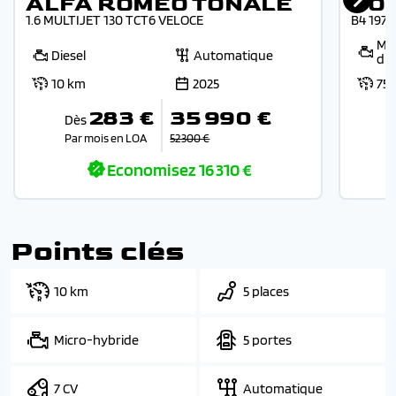
ALFA ROMEO TONALE
VO
1.6 MULTIJET 130 TCT6 VELOCE
B4 197
Mic
Diesel
Automatique
die
10 km
2025
75
283 €
35 990 €
Dès
Par mois en LOA
52 300 €
Economisez
16 310 €
Points clés
10 km
5 places
Micro-hybride
5 portes
7 CV
Automatique