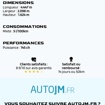
✔️
Neufs* ou 0 km
, livrés avec
certificat de
DIMENSIONS
conformité européen (COC)
Longueur :
4.447 m
Largeur :
2.098 m
✔️ Couvert par la
garantie PEUGEOT d’origine
, valable
Hauteur :
1.624 m
dans tout le réseau PEUGEOT officiel
✔️ Éligibles au
financement
et aux
aides à l’achat
CONSOMMATIONS
(bonus écologique, reprise, etc.)
Mixte :
5 l/100km
✔️ Accompagnés d’un
suivi personnalisé
par nos
conseillers, de la commande jusqu’à l’immatriculation
PERFORMANCES
définitive
Puissance :
145 ch
Clients satisfaits :
Satisfait ou
8.9/10 sur avis garantis
remboursé
:
★ ★ ★ ★ ☆
14 jours ou 50km
autojm.fr
VOUS SOUHAITEZ SUIVRE AUTOJM.FR ?