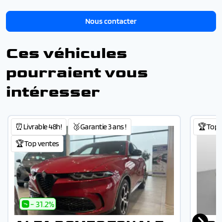
Nous contacter
Ces véhicules
pourraient vous
intéresser
⏰Livrable 48h!
🥉Garantie 3 ans !
🏆Top 
🏆Top ventes
- 31.2%