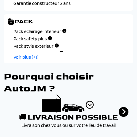
Volant compact, cuir fleur lisse et perfore avec
Vitres arriere, vitres de custode et lunette arriere
Garantie constructeur 2 ans
commandes integrees noir laque, decors cast iron,
surteintees
surpiqures iced clay, insert noir laque avec badge 'gt'
PACK
Pack eclairage interieur
Pack safety plus
Pack style exterieur
Pack style interieur gt
Voir plus (+1)
Pourquoi choisir
AutoJM ?
🚚 LIVRAISON POSSIBLE
Livraison chez vous ou sur votre lieu de travail