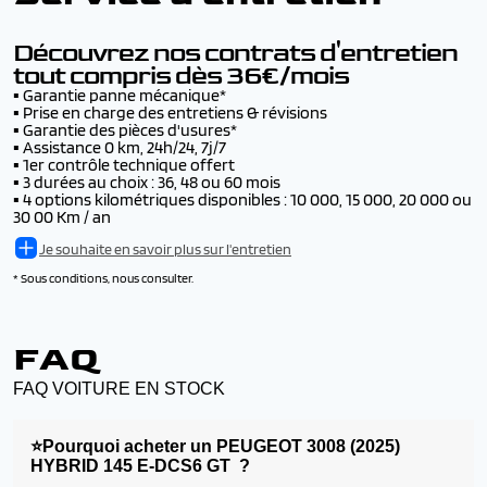
▪️ Livraison dans notre concession de Morvillars -
jusqu’à 500€ par accident, avec ou sans tiers identifié
gratuit
▪️ L'inscription au fichier Argos pendant 6 ans
Voir les conditions
Découvrez nos contrats d'entretien
tout compris dès 36€/mois
▪️
Garantie panne mécanique*
▪️
Prise en charge des entretiens & révisions
▪️
Garantie des pièces d'usures*
▪️
Assistance 0 km, 24h/24, 7j/7
▪️
1er contrôle technique offert
▪️
3 durées au choix : 36, 48 ou 60 mois
▪️
4 options kilométriques disponibles : 10 000, 15 000, 20 000 ou
30 00 Km / an
Je souhaite en savoir plus sur l'entretien
* Sous conditions, nous consulter.
FAQ
FAQ VOITURE EN STOCK
⭐Pourquoi acheter un PEUGEOT 3008 (2025)
HYBRID 145 E-DCS6 GT ?