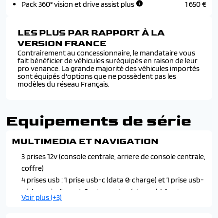
Pack 360° vision et drive assist plus
1 650 €
LES PLUS PAR RAPPORT À LA
VERSION FRANCE
Contrairement au concessionnaire, le mandataire vous
fait bénéficier de véhicules suréquipés en raison de leur
pro venance. La grande majorité des véhicules importés
sont équipés d'options que ne possèdent pas les
modèles du réseau Français.
Equipements de série
MULTIMEDIA ET NAVIGATION
3 prises 12v (console centrale, arriere de console centrale,
coffre)
4 prises usb : 1 prise usb-c (data & charge) et 1 prise usb-
c (charge) a l'avant, 2 prises usb-c (charge) à l'arriere
Voir plus (+3)
6 haut-parleurs (2 tweeters et 2 woofers a l'avant et 2
haut-parleurs a l'arriere)