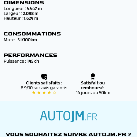
✔️
Neufs* ou 0 km
, livrés avec
certificat de
DIMENSIONS
conformité européen (COC)
Longueur :
4.447 m
Largeur :
2.098 m
✔️ Couvert par la
garantie PEUGEOT d’origine
, valable
Hauteur :
1.624 m
dans tout le réseau PEUGEOT officiel
✔️ Éligibles au
financement
et aux
aides à l’achat
CONSOMMATIONS
(bonus écologique, reprise, etc.)
Mixte :
5 l/100km
✔️ Accompagnés d’un
suivi personnalisé
par nos
conseillers, de la commande jusqu’à l’immatriculation
PERFORMANCES
définitive
Puissance :
145 ch
Clients satisfaits :
Satisfait ou
8.9/10 sur avis garantis
remboursé
:
★ ★ ★ ★ ☆
14 jours ou 50km
autojm.fr
VOUS SOUHAITEZ SUIVRE AUTOJM.FR ?