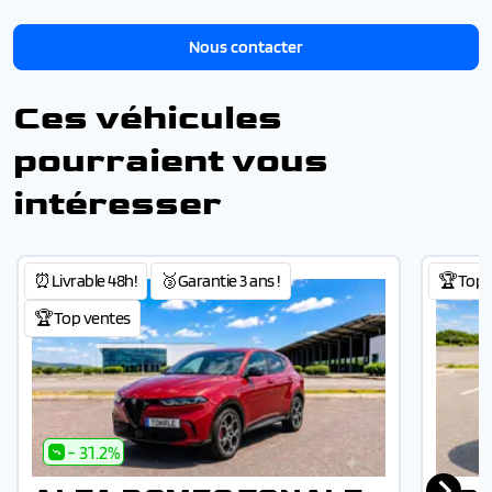
Nous contacter
Ces véhicules
pourraient vous
intéresser
⏰Livrable 48h!
🥉Garantie 3 ans !
🏆Top 
🏆Top ventes
- 31.2%