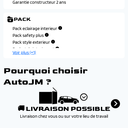
Volant compact, cuir fleur lisse et perfore avec
eblouissement et boost
Garantie constructeur 2 ans
commandes integrees noir laque, decors cast iron,
Toit et becquet arriere black diamond
surpiqures iced clay, insert noir laque avec badge 'gt'
Vitres arriere, vitres de custode et lunette arriere
PACK
surteintees
Pack eclairage interieur
Pack safety plus
Pack style exterieur
Pack style interieur gt
Voir plus (+1)
Pourquoi choisir
AutoJM ?
🚚 LIVRAISON POSSIBLE
Livraison chez vous ou sur votre lieu de travail