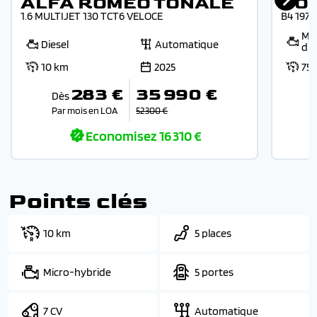
ALFA ROMEO TONALE
VO
1.6 MULTIJET 130 TCT6 VELOCE
B4 197
Mic
Diesel
Automatique
die
10 km
2025
75
283 €
35 990 €
Dès
Par mois en LOA
52 300 €
Economisez
16 310 €
Points clés
10 km
5 places
Micro-hybride
5 portes
7 CV
Automatique