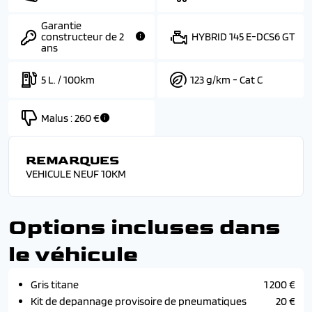
Garantie
constructeur de 2
HYBRID 145 E-DCS6 GT
ans
5 L. / 100km
123 g/km - Cat C
Malus :
260 €
REMARQUES
VEHICULE NEUF 10KM
Options incluses dans
le véhicule
Gris titane
1 200 €
Kit de depannage provisoire de pneumatiques
20 €