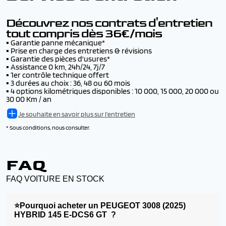
▪️ Livraison dans notre concession de Morvillars -
jusqu’à 500€ par accident, avec ou sans tiers identifié
gratuit
▪️ L'inscription au fichier Argos pendant 6 ans
Voir les conditions
Découvrez nos contrats d'entretien
tout compris dès 36€/mois
▪️
Garantie panne mécanique*
▪️
Prise en charge des entretiens & révisions
▪️
Garantie des pièces d'usures*
▪️
Assistance 0 km, 24h/24, 7j/7
▪️
1er contrôle technique offert
▪️
3 durées au choix : 36, 48 ou 60 mois
▪️
4 options kilométriques disponibles : 10 000, 15 000, 20 000 ou
30 00 Km / an
Je souhaite en savoir plus sur l'entretien
* Sous conditions, nous consulter.
FAQ
FAQ VOITURE EN STOCK
⭐Pourquoi acheter un PEUGEOT 3008 (2025)
HYBRID 145 E-DCS6 GT ?