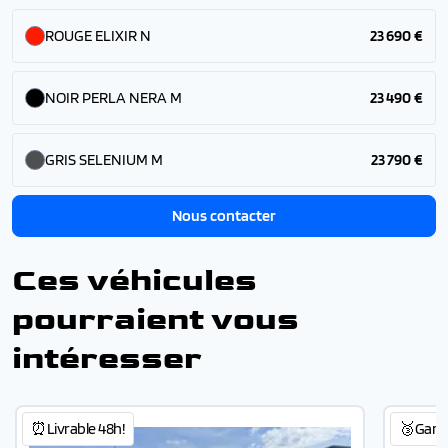
ROUGE ELIXIR N
23 690 €
NOIR PERLA NERA M
23 490 €
GRIS SELENIUM M
23 790 €
Nous contacter
Ces véhicules
pourraient vous
intéresser
⏰Livrable 48h!
🥉Garant