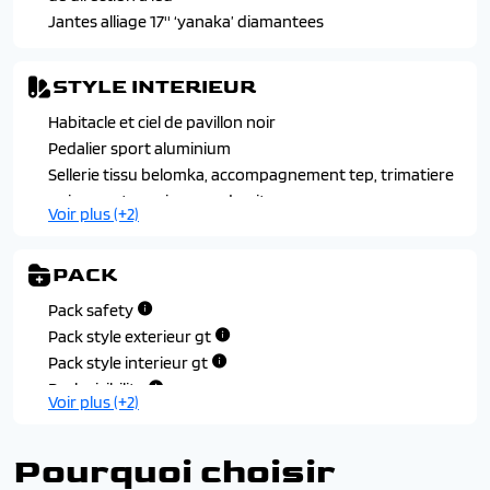
Verrouillage automatique de tous les ouvrants en
Jantes alliage 17'' ‘yanaka’ diamantees
roulant
STYLE INTERIEUR
Habitacle et ciel de pavillon noir
Pedalier sport aluminium
Sellerie tissu belomka, accompagnement tep, trimatiere
uni capy et surpiqures adamite
Voir plus (+2)
Surtapis avant et arriere
Volant compact cuir fleur avec commandes multimedia
PACK
integrees et badge gt
Pack safety
Pack style exterieur gt
Pack style interieur gt
Pack visibilite
Voir plus (+2)
Pack visiopark 1 (camera de recul)
Pourquoi choisir