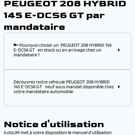
PEUGEOT 208 HYBRID
145 E-DCS6 GT par
mandataire
🔑 Pourquoi choisir un PEUGEOT 208 HYBRID 145
E-DCS6 GT en stock ou en arrivage chez un
mandataire ?
Choisir ce modèle
en stock
ou
en arrivage
chez un
mandataire automobile, c’est l’assurance :
Découvrez notre véhicule PEUGEOT 208 HYBRID
✔️ D’obtenir un
modèle disponible immédiatement
,
145 E-DCS6 GT neuf sous mandat disponible chez
sans attendre plusieurs mois de délai usine
votre mandataire automobile
✔️ De profiter d’un véhicule PEUGEOT à p
rix remisé
attractif
, négocié directement auprès des
Découvrez notre véhicule PEUGEOT 208 HYBRID 145
distributeurs européens
E-DCS6 GT
neuf sous mandat
disponible chez votre
mandataire automobile
. Profitez de
prix remisés sur
✔️ De bénéficier d’une
livraison rapide
et d’une
prise
Notice d'utilisation
votre PEUGEOT
par rapport au tarif catalogue
en main simplifiée
constructeur, tout en bénéficiant de la
garantie
AutoJM met à votre disposition le manuel d'utilisation
constructeur
et d’un service de
livraison rapide
✔️ D’accéder à des
PEUGEOT récents
avec options et