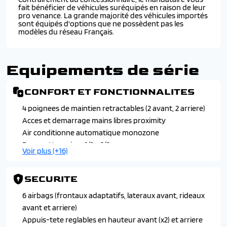
fait bénéficier de véhicules suréquipés en raison de leur
pro venance. La grande majorité des véhicules importés
sont équipés d'options que ne possèdent pas les
modèles du réseau Français.
Equipements de série
CONFORT ET FONCTIONNALITES
4 poignees de maintien retractables (2 avant, 2 arriere)
Acces et demarrage mains libres proximity
Air conditionne automatique monozone
Banquette arriere 1/3 - 2/3
Voir plus (+16)
Console haute avec accoudoir et frein de stationnement
electrique, 1 prise usb-c, 1 pris usb-a pour les passagers
SECURITE
arriere et selecteur de mode de conduite (normal/eco et
sport selon motorisation)
6 airbags (frontaux adaptatifs, lateraux avant, rideaux
Direction assistee electrique
avant et arriere)
Eclairage interieur
Appuis-tete reglables en hauteur avant (x2) et arriere