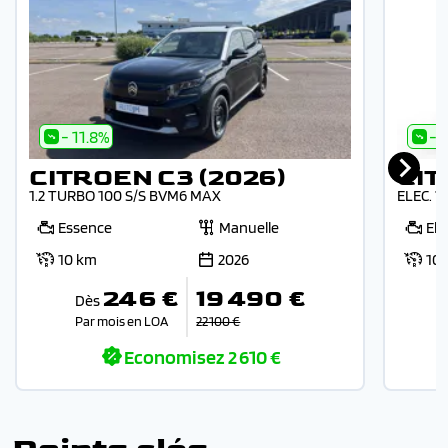
- 11.8%
- 
CITROEN C3 (2026)
CIT
1.2 TURBO 100 S/S BVM6 MAX
ELEC. 
Essence
Manuelle
Ele
10 km
2026
10
246 €
19 490 €
Dès
Par mois en LOA
22 100 €
Economisez
2 610 €