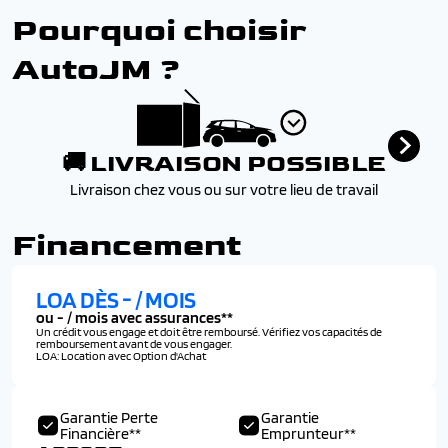
Vide-poches dans portes avant/arriere
intersection (fca)
Pourquoi choisir
Vitres electriques sequentielles avant/arriere
Freinage d'urgence autonome avec reconnaissance
(sequentielles a l'avant uniquement sur intuitive)
pieton et cycliste (fca)
AutoJM ?
Volant chauffant
Reconnaissance des panneaux de limitation de vitesse
Volant reglable en hauteur et en profondeur
(isla)
Retroviseur interieur jour/nuit automatique
Retroviseurs electriques degivrants, rabattables
🚚 LIVRAISON POSSIBLE
electriquement avec clignotants integres
Livraison chez vous ou sur votre lieu de travail
Surveillance des angles morts avec assistance active au
changement de voie (bca)
Financement
Systeme d'acces mains-libres et demarrage sans cle
Systeme isofix pour siege enfant aux places laterales
LOA DÈS
-
/ MOIS
arriere
ou
-
/ mois avec assurances**
Verrouillage automatique des portes en roulant
Un crédit vous engage et doit être remboursé. Vérifiez vos capacités de
Verrouillage centralise a distance avec cle retractable
remboursement avant de vous engager.
LOA: Location avec Option d'Achat
Garantie Perte
Garantie
Financière**
Emprunteur**