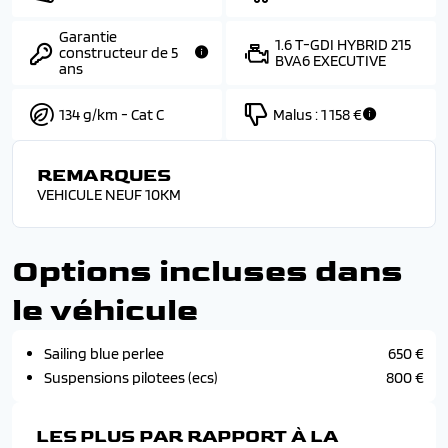
Garantie
1.6 T-GDI HYBRID 215
constructeur de 5
BVA6 EXECUTIVE
ans
134 g/km - Cat C
Malus :
1 158 €
REMARQUES
VEHICULE NEUF 10KM
Options incluses dans
le véhicule
Sailing blue perlee
650 €
Suspensions pilotees (ecs)
800 €
LES PLUS PAR RAPPORT À LA