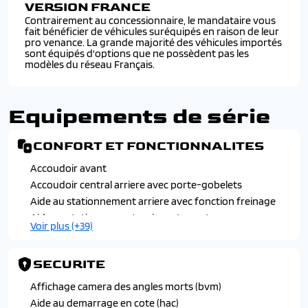
VERSION FRANCE
Contrairement au concessionnaire, le mandataire vous
fait bénéficier de véhicules suréquipés en raison de leur
pro venance. La grande majorité des véhicules importés
sont équipés d'options que ne possèdent pas les
modèles du réseau Français.
Equipements de série
CONFORT ET FONCTIONNALITES
Accoudoir avant
Accoudoir central arriere avec porte-gobelets
Aide au stationnement arriere avec fonction freinage
Aide au stationnement arriere et avant
Voir plus (+39)
Cable de recharge pour prise domestique (sur plug-in
265 htrac)
SECURITE
Cache-bagages a enrouleur
Camera 360° (svm)
Affichage camera des angles morts (bvm)
Camera de recul avec lignes de guidage dynamiques
Aide au demarrage en cote (hac)