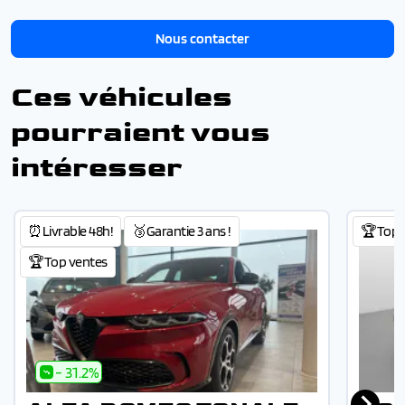
Nous contacter
Ces véhicules
pourraient vous
intéresser
⏰Livrable 48h!
🥉Garantie 3 ans !
🏆Top 
🏆Top ventes
- 31.2%