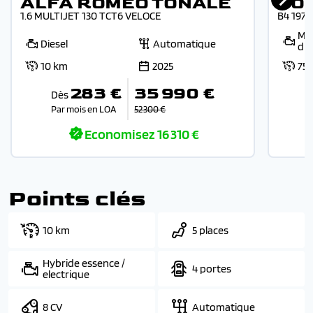
ALFA ROMEO TONALE
VO
1.6 MULTIJET 130 TCT6 VELOCE
B4 197
Mic
Diesel
Automatique
die
10 km
2025
75
283 €
35 990 €
Dès
Par mois en LOA
52 300 €
Economisez
16 310 €
Points clés
10 km
5 places
Hybride essence /
4 portes
electrique
8 CV
Automatique