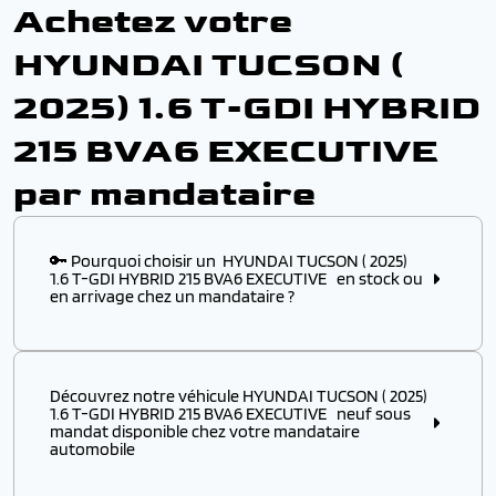
Achetez votre
HYUNDAI TUCSON (
2025) 1.6 T-GDI HYBRID
215 BVA6 EXECUTIVE
par mandataire
🔑 Pourquoi choisir un HYUNDAI TUCSON ( 2025)
1.6 T-GDI HYBRID 215 BVA6 EXECUTIVE en stock ou
en arrivage chez un mandataire ?
Choisir ce modèle
en stock
ou
en arrivage
chez un
mandataire automobile, c’est l’assurance :
Découvrez notre véhicule HYUNDAI TUCSON ( 2025)
✔️ D’obtenir un
modèle disponible immédiatement
,
1.6 T-GDI HYBRID 215 BVA6 EXECUTIVE neuf sous
sans attendre plusieurs mois de délai usine
mandat disponible chez votre mandataire
automobile
✔️ De profiter d’un véhicule HYUNDAI à p
rix remisé
attractif
, négocié directement auprès des