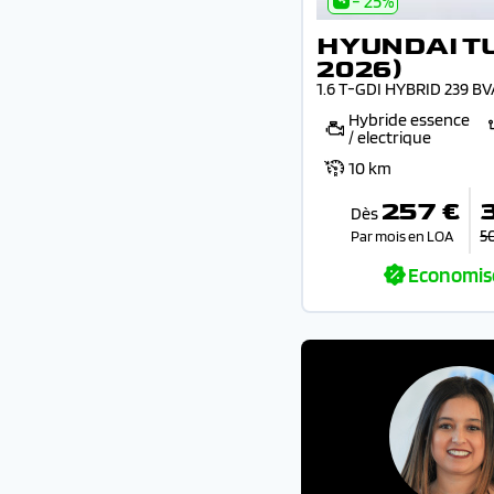
- 25%
HYUNDAI T
2026)
1.6 T-GDI HYBRID 239 B
Hybride essence
/ electrique
10 km
257 €
Dès
5
Par mois en LOA
Economis