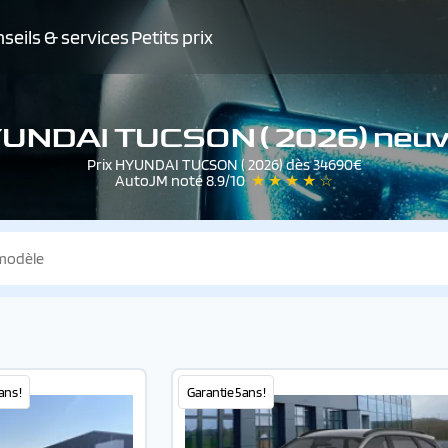
seils & services
Petits prix
UNDAI TUCSON ( 2026) neuve
Prix HYUNDAI TUCSON ( 2026) dès 34690€
AutoJM noté 8.9/10
★ ★ ★ ★ ☆
ans !
Garantie 5 ans !