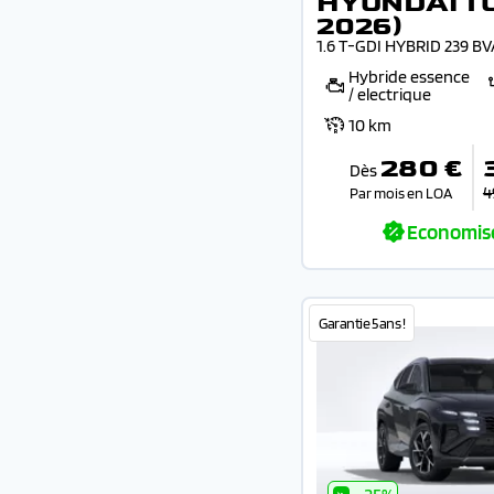
HYUNDAI T
2026)
1.6 T-GDI HYBRID 239 B
Hybride essence
/ electrique
10 km
280 €
Dès
4
Par mois en LOA
Economis
Garantie 5 ans !