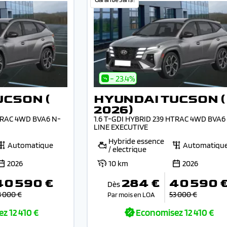
- 23.4%
UCSON (
HYUNDAI TUCSON (
2026)
HTRAC 4WD BVA6 N-
1.6 T-GDI HYBRID 239 HTRAC 4WD BVA6
LINE EXECUTIVE
Hybride essence
Automatique
Automatiqu
/ electrique
2026
10 km
2026
40 590 €
284 €
40 590 
Dès
3 000 €
53 000 €
Par mois en LOA
ez
12 410 €
Economisez
12 410 €