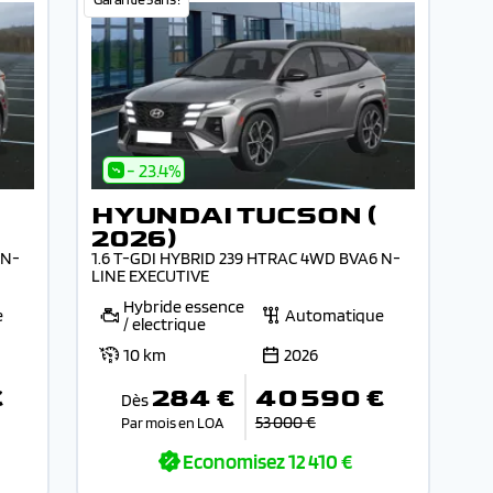
- 23.4%
HYUNDAI TUCSON (
2026)
 N-
1.6 T-GDI HYBRID 239 HTRAC 4WD BVA6 N-
LINE EXECUTIVE
Hybride essence
e
Automatique
/ electrique
10 km
2026
€
284 €
40 590 €
Dès
53 000 €
Par mois en LOA
Economisez
12 410 €