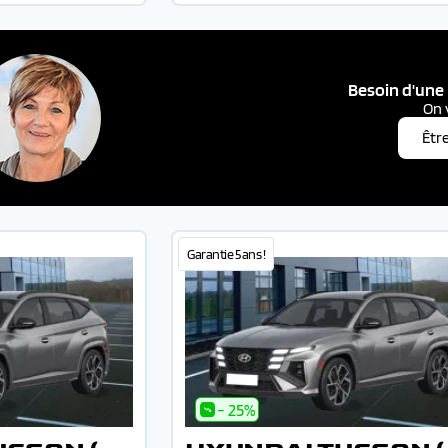
Besoin d'une 
On 
Êtr
Garantie 5 ans !
- 25%