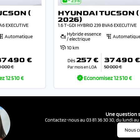
- 25%
UCSON (
HYUNDAI TUCSON (
2026)
VA6 EXECUTIVE
1.6 T-GDI HYBRID 239 BVA6 EXECUTIVE
Hybride essence
Automatique
Automatiqu
/ electrique
10 km
37 490 €
257 €
37 490 
Dès
0 000 €
50 000 €
Par mois en LOA
ez
12 510 €
Economisez
12 510 €
Une question s
Contactez-nous au 03 81 36 30 30, du lundi au
Nous c