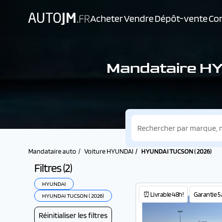
Acheter
Vendre
Dépôt-vente
Con
Mandataire HY
Mandataire auto
Voiture HYUNDAI
HYUNDAI TUCSON ( 2026)
Filtres (
2
)
HYUNDAI
⏰Livrable 48h!
Garantie 5 
HYUNDAI TUCSON ( 2026)
Réinitialiser les filtres