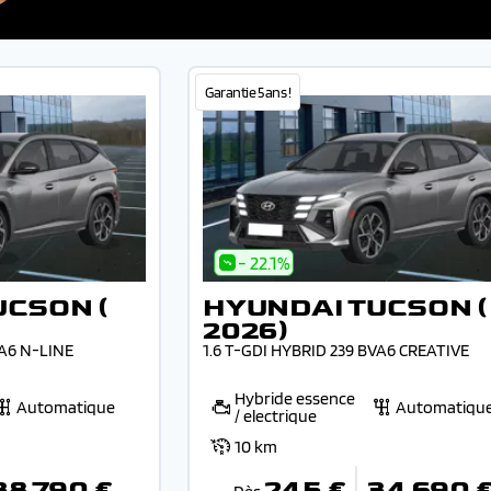
Garantie 5 ans !
- 22.1%
UCSON (
HYUNDAI TUCSON (
2026)
VA6 N-LINE
1.6 T-GDI HYBRID 239 BVA6 CREATIVE
Hybride essence
Automatique
Automatiqu
/ electrique
10 km
38 790 €
245 €
34 690 