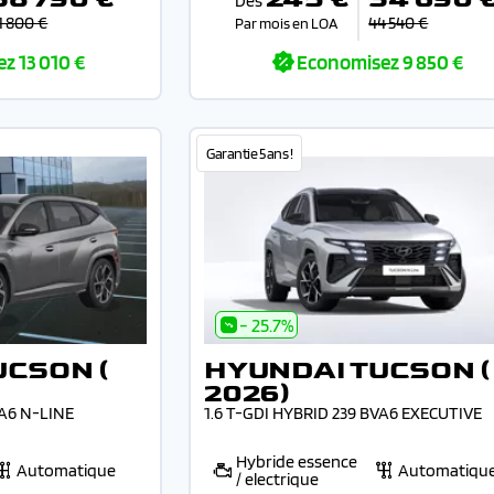
Dès
1 800 €
44 540 €
Par mois en LOA
ez
13 010 €
Economisez
9 850 €
Garantie 5 ans !
- 25.7%
UCSON (
HYUNDAI TUCSON (
2026)
VA6 N-LINE
1.6 T-GDI HYBRID 239 BVA6 EXECUTIVE
Hybride essence
Automatique
Automatiqu
/ electrique