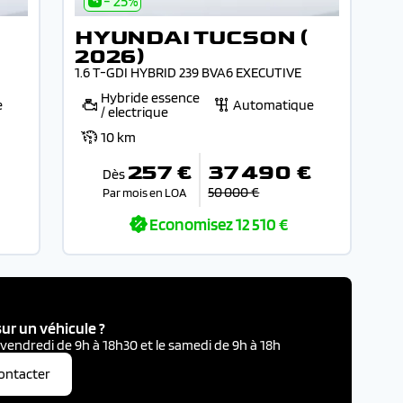
- 25%
HYUNDAI TUCSON (
2026)
1.6 T-GDI HYBRID 239 BVA6 EXECUTIVE
Hybride essence
e
Automatique
/ electrique
10 km
€
257 €
37 490 €
Dès
50 000 €
Par mois en LOA
Economisez
12 510 €
ur un véhicule ?
 vendredi de 9h à 18h30 et le samedi de 9h à 18h
ontacter