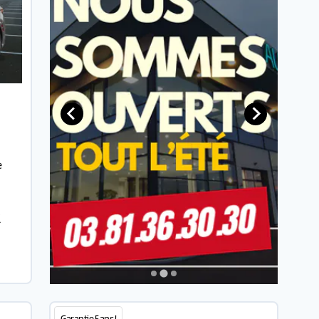
e
€
Garantie 5 ans !