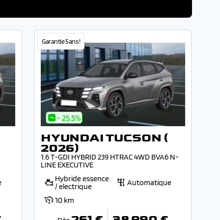
Garantie 5 ans !
- 25.5%
HYUNDAI TUCSON (
2026)
1.6 T-GDI HYBRID 239 HTRAC 4WD BVA6 N-
LINE EXECUTIVE
Hybride essence
e
Automatique
/ electrique
10 km
€
261 €
38 990 €