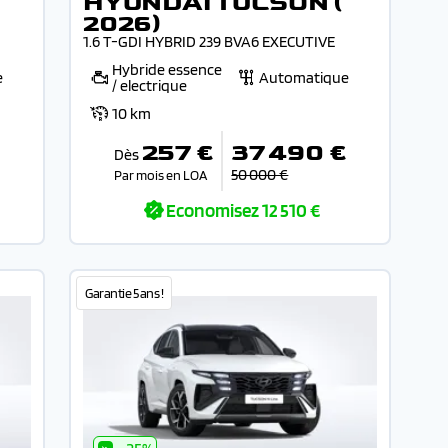
HYUNDAI TUCSON (
2026)
1.6 T-GDI HYBRID 239 BVA6 EXECUTIVE
Hybride essence
e
Automatique
/ electrique
10 km
€
257 €
37 490 €
Dès
50 000 €
Par mois en LOA
Economisez
12 510 €
Garantie 5 ans !