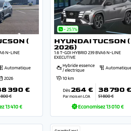
- 25.1%
UCSON (
HYUNDAI TUCSON (
2026)
VA6 N-LINE
1.6 T-GDI HYBRID 239 BVA6 N-LINE
EXECUTIVE
Hybride essence
Automatique
Automatiqu
/ electrique
2026
10 km
38 390 €
264 €
38 790 
Dès
1 800 €
51 800 €
Par mois en LOA
ez
13 410 €
Economisez
13 010 €
Garantie 5 ans !