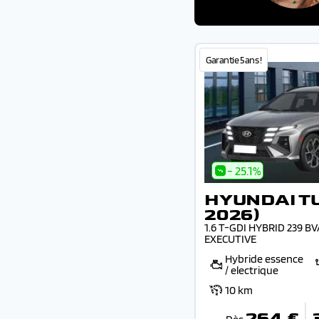
Garantie 5 ans !
- 25.1%
HYUNDAI T
2026)
1.6 T-GDI HYBRID 239 B
EXECUTIVE
Hybride essence
/ electrique
10 km
264 €