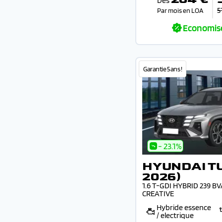
Dès
5
Par mois en LOA
Economis
Garantie 5 ans !
- 23.1%
HYUNDAI T
2026)
1.6 T-GDI HYBRID 239 B
CREATIVE
Hybride essence
/ electrique