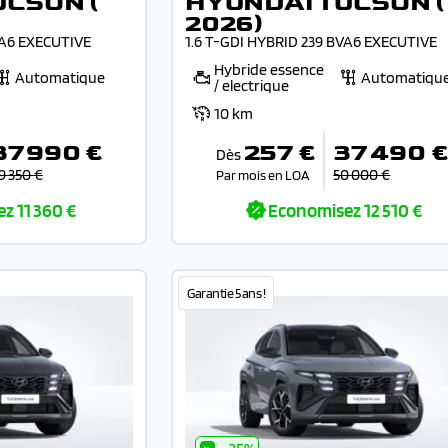
UCSON (
HYUNDAI TUCSON (
2026)
VA6 EXECUTIVE
1.6 T-GDI HYBRID 239 BVA6 EXECUTIVE
Hybride essence
Automatique
Automatiqu
/ electrique
10 km
37 990 €
257 €
37 490 
Dès
9 350 €
50 000 €
Par mois en LOA
ez
11 360 €
Economisez
12 510 €
Garantie 5 ans !