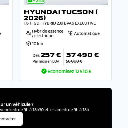
- 25%
HYUNDAI TUCSON (
2026)
1.6 T-GDI HYBRID 239 BVA6 EXECUTIVE
Hybride essence
e
Automatique
/ electrique
10 km
€
257 €
37 490 €
Dès
50 000 €
Par mois en LOA
Economisez
12 510 €
ur un véhicule ?
 vendredi de 9h à 18h30 et le samedi de 9h à 18h
ontacter