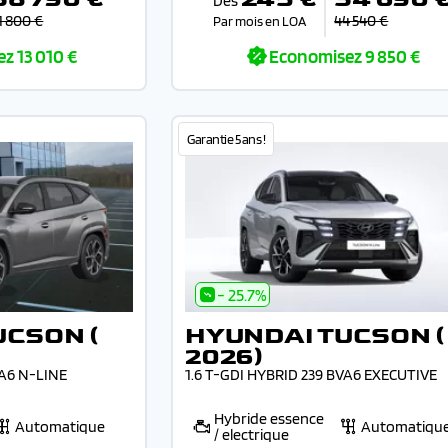
Dès
1 800 €
44 540 €
Par mois en LOA
ez
13 010 €
Economisez
9 850 €
Garantie 5 ans !
- 25.7%
UCSON (
HYUNDAI TUCSON (
2026)
VA6 N-LINE
1.6 T-GDI HYBRID 239 BVA6 EXECUTIVE
Hybride essence
Automatique
Automatiqu
/ electrique