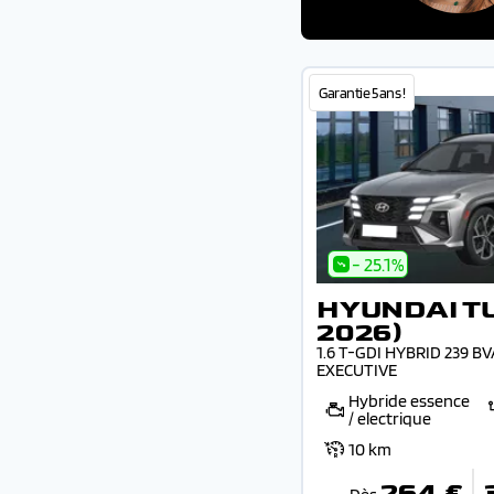
Garantie 5 ans !
- 25.1%
HYUNDAI T
2026)
1.6 T-GDI HYBRID 239 B
EXECUTIVE
Hybride essence
/ electrique
10 km
264 €