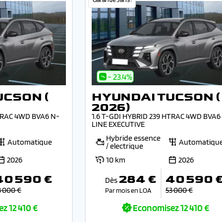
- 23.4%
UCSON (
HYUNDAI TUCSON (
2026)
HTRAC 4WD BVA6 N-
1.6 T-GDI HYBRID 239 HTRAC 4WD BVA6
LINE EXECUTIVE
Hybride essence
Automatique
Automatiqu
/ electrique
2026
10 km
2026
40 590 €
284 €
40 590 
Dès
3 000 €
53 000 €
Par mois en LOA
ez
12 410 €
Economisez
12 410 €