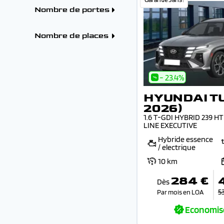
-
RENAULT (92)
HYUNDAI SANTA FE
Hybride (17)
Nombre de portes
TOYOTA (3)
(2026) (3)
Boîtes
VOLKSWAGEN (1)
HYUNDAI TUCSON (
Automatique (17)
4 portes (17)
VOLVO (1)
2026) (17)
Nombre de places
4 - 5 places (17)
- 23.4%
HYUNDAI T
2026)
1.6 T-GDI HYBRID 239 
LINE EXECUTIVE
Hybride essence
/ electrique
10 km
284 €
Dès
5
Par mois en LOA
Economis