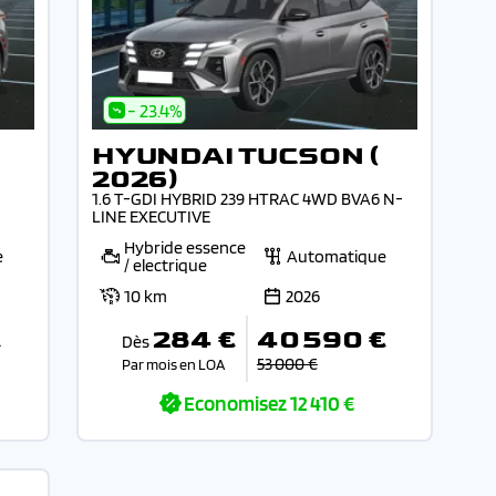
- 23.4%
HYUNDAI TUCSON (
2026)
1.6 T-GDI HYBRID 239 HTRAC 4WD BVA6 N-
LINE EXECUTIVE
Hybride essence
e
Automatique
/ electrique
10 km
2026
€
284 €
40 590 €
Dès
53 000 €
Par mois en LOA
Economisez
12 410 €