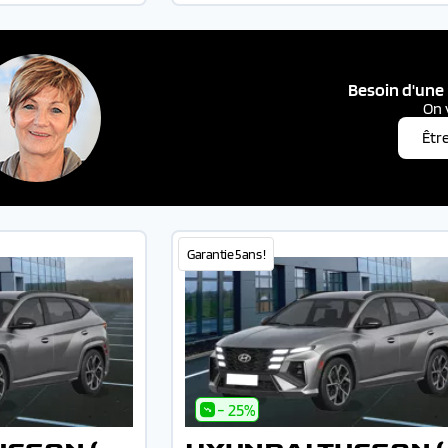
Besoin d'une 
On 
Êtr
Garantie 5 ans !
- 25%