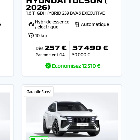
HYUNDAI TUCSON (
2026)
1.6 T-GDI HYBRID 239 BVA6 EXECUTIVE
Hybride essence
e
Automatique
/ electrique
10 km
€
257 €
37 490 €
Dès
50 000 €
Par mois en LOA
Economisez
12 510 €
Garantie 5 ans !