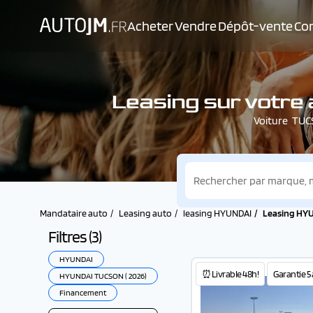
Acheter
Vendre
Dépôt-vente
Con
Leasing sur votr
Voiture TUCS
Mandataire auto
Leasing auto
leasing HYUNDAI
Leasing HYU
Filtres (
3
)
HYUNDAI
⏰Livrable 48h!
Garantie 5 
HYUNDAI TUCSON ( 2026)
Financement