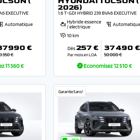
UCSON (
HYUNDAI TUCSON (
2026)
VA6 EXECUTIVE
1.6 T-GDI HYBRID 239 BVA6 EXECUTIVE
Hybride essence
Automatique
Automatiqu
/ electrique
10 km
37 990 €
257 €
37 490 
Dès
9 350 €
50 000 €
Par mois en LOA
ez
11 360 €
Economisez
12 510 €
Garantie 5 ans !