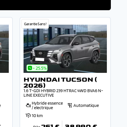
Garantie 5 ans !
- 25.5%
HYUNDAI TUCSON (
2026)
1.6 T-GDI HYBRID 239 HTRAC 4WD BVA6 N-
LINE EXECUTIVE
Hybride essence
e
Automatique
/ electrique
10 km
€
261 €
38 990 €