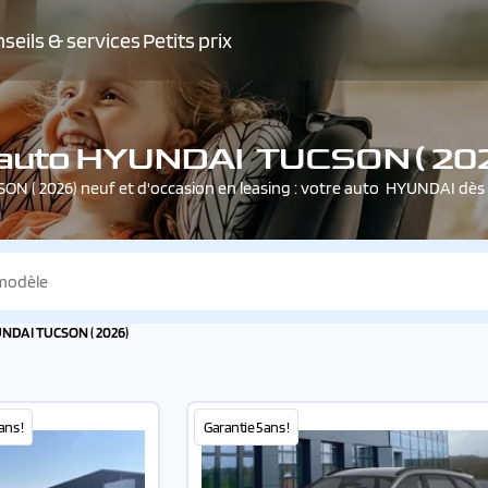
seils & services
Petits prix
e auto HYUNDAI TUCSON ( 202
ON ( 2026) neuf et d'occasion en leasing : votre auto HYUNDAI dès
NDAI TUCSON ( 2026)
ans !
Garantie 5 ans !