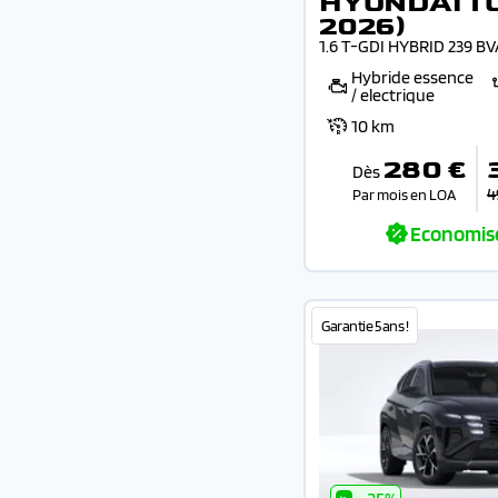
HYUNDAI T
2026)
1.6 T-GDI HYBRID 239 B
Hybride essence
/ electrique
10 km
280 €
Dès
4
Par mois en LOA
Economis
Garantie 5 ans !