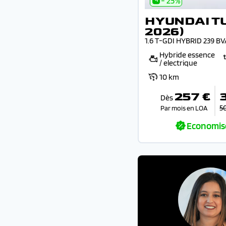
- 25%
HYUNDAI T
2026)
1.6 T-GDI HYBRID 239 B
Hybride essence
/ electrique
10 km
257 €
Dès
5
Par mois en LOA
Economis