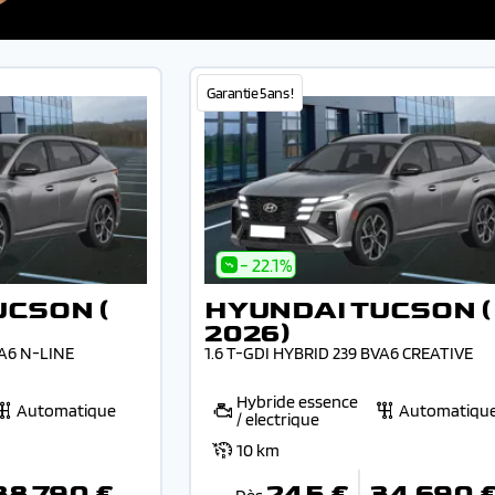
Garantie 5 ans !
- 22.1%
UCSON (
HYUNDAI TUCSON (
2026)
VA6 N-LINE
1.6 T-GDI HYBRID 239 BVA6 CREATIVE
Hybride essence
Automatique
Automatiqu
/ electrique
10 km
38 790 €
245 €
34 690 