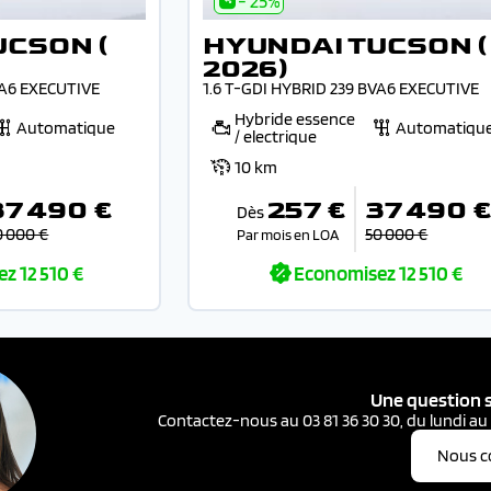
- 25%
UCSON (
HYUNDAI TUCSON (
2026)
VA6 EXECUTIVE
1.6 T-GDI HYBRID 239 BVA6 EXECUTIVE
Hybride essence
Automatique
Automatiqu
/ electrique
10 km
37 490 €
257 €
37 490 
Dès
0 000 €
50 000 €
Par mois en LOA
ez
12 510 €
Economisez
12 510 €
Une question s
Contactez-nous au 03 81 36 30 30, du lundi au
Nous c