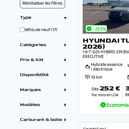
Réinitialiser les filtres
Type
- 25.5%
Véhicule neuf (17)
HYUNDAI T
Catégories
2026)
1.6 T-GDI HYBRID 239 B
Crossover / SUV (17)
EXECUTIVE
Prix & KM
Hybride essence
Prix
/ electrique
Disponibilité
10 km
En arrivage (11)
252 €
Sur commande (5)
Dès
Marques
Tarif mensuel
Sur parc (1)
5
Par mois en LOA
ALFA ROMEO (6)
CITROEN (76)
Economis
Modèles
DS (18)
FORD (29)
Remise
HYUNDAI (23)
HYUNDAI
Carburant & boîte
OMODA (1)
HYUNDAI KONA (2026)
PEUGEOT (158)
(3)
Carburants
Garantie 5 ans !