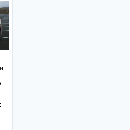
 N-
e
€