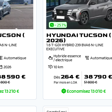
- 25.1%
UCSON (
HYUNDAI TUCSON (
2026)
VA6 N-LINE
1.6 T-GDI HYBRID 239 BVA6 N-LINE
EXECUTIVE
Hybride essence
Automatique
Automatiqu
/ electrique
2026
10 km
38 590 €
264 €
38 790 
Dès
1 800 €
51 800 €
Par mois en LOA
ez
13 210 €
Economisez
13 010 €
Garantie 5 ans !