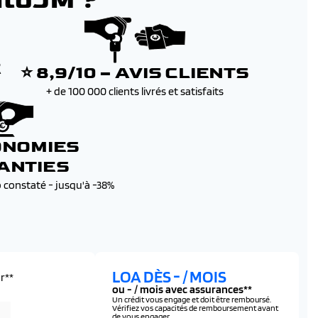
utoJM ?
E
⭐ 8,9/10 – AVIS CLIENTS
+ de 100 000 clients livrés et satisfaits
ONOMIES
ANTIES
b constaté - jusqu'à -38%
LOA DÈS
-
/ MOIS
r**
ou
-
/ mois avec assurances**
Un crédit vous engage et doit être remboursé.
Vérifiez vos capacités de remboursement avant
de vous engager.