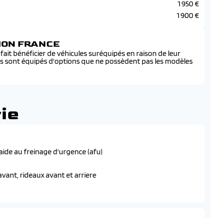
1 950 €
1 900 €
SION FRANCE
ait bénéficier de véhicules suréquipés en raison de leur
és sont équipés d'options que ne possèdent pas les modèles
ie
 aide au freinage d'urgence (afu)
vant, rideaux avant et arriere
commutation automatique des feux de route