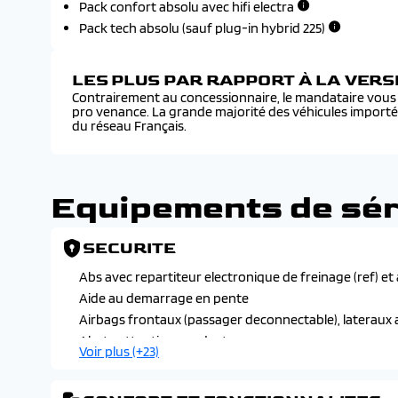
Pack confort absolu avec hifi electra
Pack tech absolu (sauf plug-in hybrid 225)
LES PLUS PAR RAPPORT À LA VER
Contrairement au concessionnaire, le mandataire vous f
pro venance. La grande majorité des véhicules import
du réseau Français.
Equipements de sér
SECURITE
Abs avec repartiteur electronique de freinage (ref) et
Aide au demarrage en pente
Airbags frontaux (passager deconnectable), lateraux a
Alerte attention conducteur
Voir plus (+23)
Alerte de franchissement involontaire de ligne
Allumage automatique des feux de croisement avec 