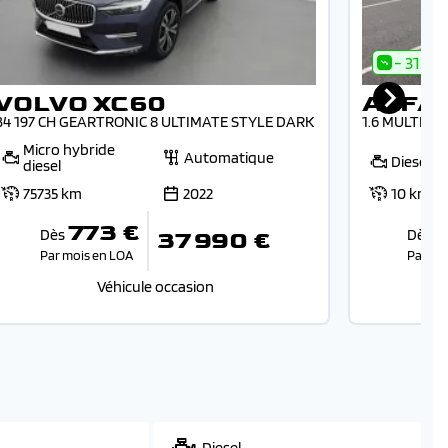
- 31.1%
VOLVO XC60
ALFA
B4 197 CH GEARTRONIC 8 ULTIMATE STYLE DARK
1.6 MULTIJE
Micro hybride
Automatique
Diesel
diesel
75735 km
2022
10 km
773 €
Dès
Dès
37 990 €
Par mois en LOA
Par mo
Véhicule occasion
Diesel