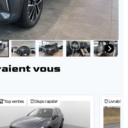
raient vous
🏆Top ventes
⏰Dispo rapide!
⏰Livrable 48