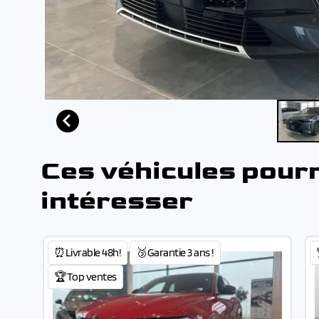
Ces véhicules pour
intéresser
⏰Livrable 48h!
🥉Garantie 3 ans !
🏆Top ventes