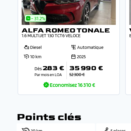
- 31.2%
ALFA ROMEO TONALE
1.6 MULTIJET 130 TCT6 VELOCE
Diesel
Automatique
10 km
2025
283 €
35 990 €
Dès
52 300 €
Par mois en LOA
Economisez
16 310 €
Points clés
10 km
5 places