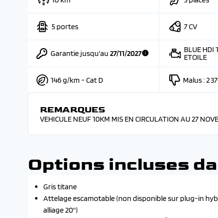
5 portes
7 CV
BLUE HDI
Garantie jusqu'au
27/11/2027
ETOILE
146 g/km - Cat D
Malus :
2 3
REMARQUES
VEHICULE NEUF 10KM MIS EN CIRCULATION AU 27 NOVE
Options incluses da
Gris titane
Attelage escamotable (non disponible sur plug-in hybr
alliage 20'')