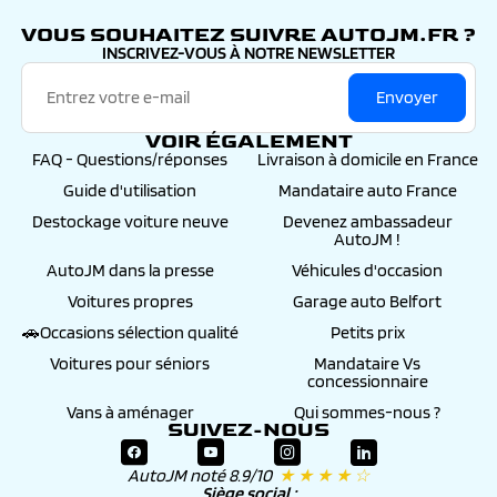
autojm.fr
VOUS SOUHAITEZ SUIVRE AUTOJM.FR ?
INSCRIVEZ-VOUS À NOTRE NEWSLETTER
Envoyer
VOIR ÉGALEMENT
FAQ - Questions/réponses
Livraison à domicile en France
Guide d'utilisation
Mandataire auto France
Destockage voiture neuve
Devenez ambassadeur
AutoJM !
AutoJM dans la presse
Véhicules d'occasion
Voitures propres
Garage auto Belfort
🚗Occasions sélection qualité
Petits prix
Voitures pour séniors
Mandataire Vs
concessionnaire
Vans à aménager
Qui sommes-nous ?
SUIVEZ-NOUS
AutoJM noté 8.9/10
★ ★ ★ ★ ☆
Siège social :