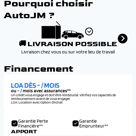
Pourquoi choisir
console centrale, 2 prises usb type a pour les passagers
ar)
AutoJM ?
Radio numerique terrestre (dab)
🚚 LIVRAISON POSSIBLE
Livraison chez vous ou sur votre lieu de travail
Financement
LOA DÈS
-
/ MOIS
ou
-
/ mois avec assurances**
Un crédit vous engage et doit être remboursé. Vérifiez vos capacités de
remboursement avant de vous engager.
LOA: Location avec Option d'Achat
Garantie Perte
Garantie
Financière**
Emprunteur**
APPORT