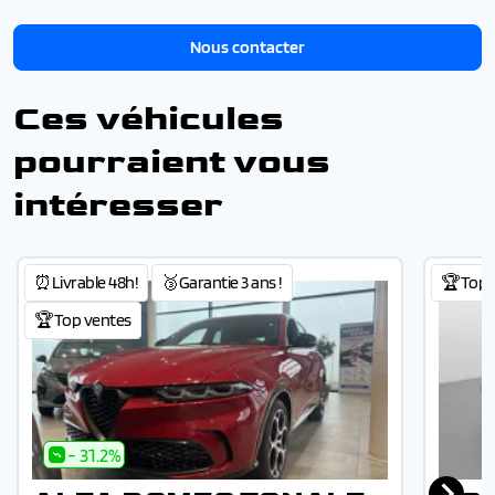
Nous contacter
Ces véhicules
pourraient vous
intéresser
⏰Livrable 48h!
🥉Garantie 3 ans !
🏆Top 
🏆Top ventes
- 31.2%