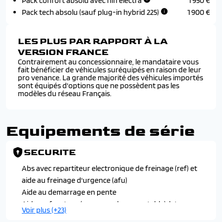
Pack confort absolu avec hifi electra
1 950 €
Pack tech absolu (sauf plug-in hybrid 225)
1 900 €
LES PLUS PAR RAPPORT À LA
VERSION FRANCE
Contrairement au concessionnaire, le mandataire vous
fait bénéficier de véhicules suréquipés en raison de leur
pro venance. La grande majorité des véhicules importés
sont équipés d'options que ne possèdent pas les
modèles du réseau Français.
Equipements de série
SECURITE
Abs avec repartiteur electronique de freinage (ref) et
aide au freinage d'urgence (afu)
Aide au demarrage en pente
Airbags frontaux (passager deconnectable), lateraux
Voir plus (+23)
avant, rideaux avant et arriere