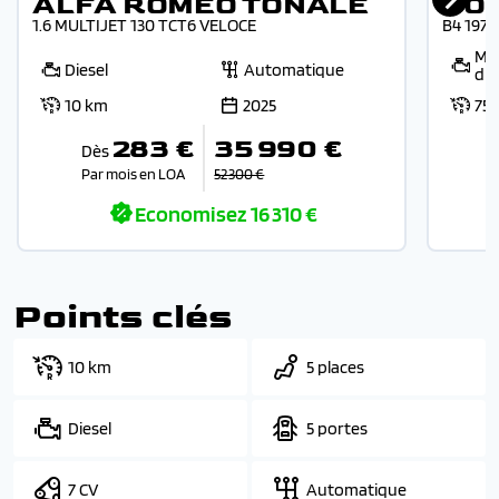
ALFA ROMEO TONALE
VO
1.6 MULTIJET 130 TCT6 VELOCE
B4 197
Mic
Diesel
Automatique
die
10 km
2025
75
283 €
35 990 €
Dès
Par mois en LOA
52 300 €
Economisez
16 310 €
Points clés
10 km
5 places
Diesel
5 portes
7 CV
Automatique