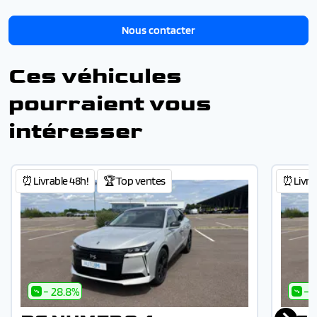
Nous contacter
Ces véhicules
pourraient vous
intéresser
⏰Livrable 48h!
🏆Top ventes
⏰Livrab
- 28.8%
- 