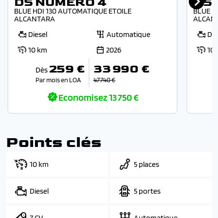
DS NUMERO 4
DS
BLUE HDI 130 AUTOMATIQUE ETOILE
BLUE H
ALCANTARA
ALCAN
Diesel
Automatique
Die
10 km
2026
10
259 €
33 990 €
Dès
Par mois en LOA
47 740 €
Economisez
13 750 €
Points clés
10 km
5 places
Diesel
5 portes
7 CV
Automatique