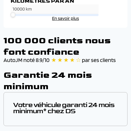
KILOMÈTRES PAR AN
En savoir plus
100 000 clients nous
font confiance
AutoJM noté 8.9/10
★ ★ ★ ★ ☆
par ses clients
Garantie 24 mois
minimum
Votre véhicule garanti 24 mois
minimum* chez DS
En achetant un vehicule sous garantie chez AutoJM,