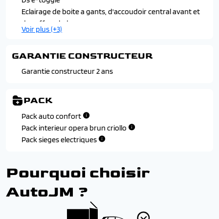
Systeme d'infotainment ecran 10" tactile
Verins d'ouverture et de maintien du capot moteur
Volant reglable en hauteur et en profondeur
Pieds de retroviseurs exterieurs couleur carosserie
Eclairage de boite a gants, d'accoudoir central avant et
Poignees de portes affleurantes chromees
de coffre a led
Voir plus (+3)
Vitres laterales arriere et lunette arriere surteintees
Pedalier et repose-pied en aluminium
Seuils de portes en metal trame ds
GARANTIE CONSTRUCTEUR
Surtapis avant et arriere
Garantie constructeur 2 ans
PACK
Pack auto confort
Pack interieur opera brun criollo
Pack sieges electriques
Pourquoi choisir
AutoJM ?