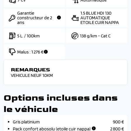
Garantie
1.5 BLUE HDI 130
constructeur de 2
AUTOMATIQUE
ans
ETOILE CUIR NAPPA
5 L. / 100km
138 g/km - Cat C
Malus :
1 276 €
REMARQUES
VEHICULE NEUF 10KM
Options incluses dans
le véhicule
Gris platinium
900 €
Pack confort abosolu (etoile cuir nappa)
2 800 €