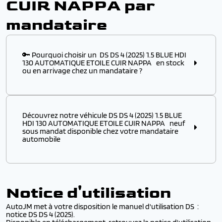
CUIR NAPPA par
mandataire
🔑 Pourquoi choisir un DS DS 4 (2025) 1.5 BLUE HDI
130 AUTOMATIQUE ETOILE CUIR NAPPA en stock
ou en arrivage chez un mandataire ?
Choisir ce modèle
en stock
ou
en arrivage
chez un
mandataire automobile, c’est l’assurance :
Découvrez notre véhicule DS DS 4 (2025) 1.5 BLUE
✔️ D’obtenir un
modèle disponible immédiatement
,
HDI 130 AUTOMATIQUE ETOILE CUIR NAPPA neuf
sans attendre plusieurs mois de délai usine
sous mandat disponible chez votre mandataire
automobile
✔️ De profiter d’un véhicule DS à p
rix remisé
attractif
, négocié directement auprès des
distributeurs européens
Découvrez notre véhicule DS DS 4 (2025) 1.5 BLUE HDI
130 AUTOMATIQUE ETOILE CUIR NAPPA
neuf sous
✔️ De bénéficier d’une
livraison rapide
et d’une
prise
mandat
disponible chez votre
mandataire
en main simplifiée
Notice d'utilisation
automobile
. Profitez de
prix remisés sur votre DS
par
rapport au tarif catalogue constructeur, tout en
✔️ D’accéder à des
DS récents
avec options et
AutoJM met à votre disposition le manuel d'utilisation DS :
bénéficiant de la
garantie constructeur
et d’un
finitions populaires
notice DS DS 4 (2025).
service de
livraison rapide
partout en France.