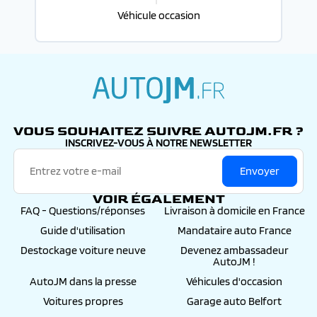
Surtapis avant/arrière noirs avec simple surpiqûre gris
Véhicule occasion
béton
Système d'infotainment et navigation peugeot connect
avec écran tactile capacitif 10'' hd, 1 prise jack, 2 prises
usb
Toggle switches' chromés (touches 'piano' d'activation
des fonctions de l'écran tactile)
autojm.fr
Verrouillage à distance
VOUS SOUHAITEZ SUIVRE AUTOJM.FR ?
INSCRIVEZ-VOUS À NOTRE NEWSLETTER
Verrouillage automatique de tous les ouvrants en
roulant
Envoyer
Vitres latérales et lunette arrière surteintées
Volant cuir pleine fleur
VOIR ÉGALEMENT
FAQ - Questions/réponses
Livraison à domicile en France
Guide d'utilisation
Mandataire auto France
Destockage voiture neuve
Devenez ambassadeur
AutoJM !
AutoJM dans la presse
Véhicules d'occasion
Voitures propres
Garage auto Belfort