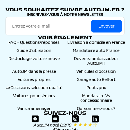
autojm.fr
VOUS SOUHAITEZ SUIVRE AUTOJM.FR ?
INSCRIVEZ-VOUS À NOTRE NEWSLETTER
Envoyer
VOIR ÉGALEMENT
FAQ - Questions/réponses
Livraison à domicile en France
Guide d'utilisation
Mandataire auto France
Destockage voiture neuve
Devenez ambassadeur
AutoJM !
AutoJM dans la presse
Véhicules d'occasion
Voitures propres
Garage auto Belfort
🚗Occasions sélection qualité
Petits prix
Voitures pour séniors
Mandataire Vs
concessionnaire
Vans à aménager
Qui sommes-nous ?
SUIVEZ-NOUS
AutoJM noté 8.9/10
★ ★ ★ ★ ☆
Siège social :