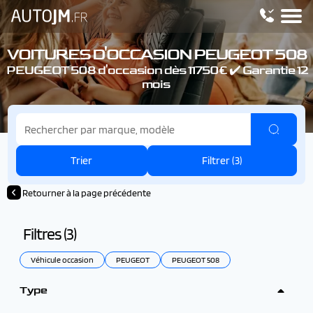
VOITURES D'OCCASION PEUGEOT 508
PEUGEOT 508 d'occasion dès 11750€ ✔️ Garantie 12
mois
Trier
Filtrer (
3
)
Retourner à la page précédente
Filtres (
3
)
Véhicule occasion
PEUGEOT
PEUGEOT 508
Type