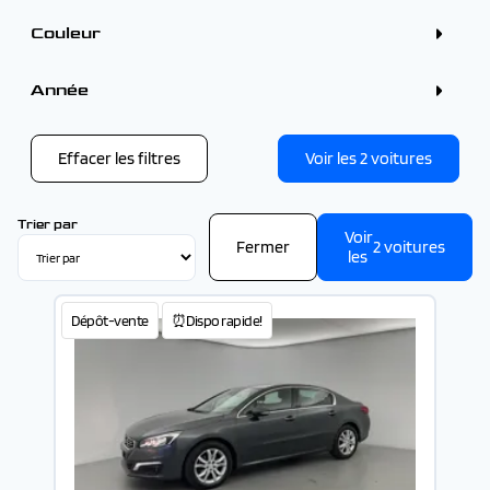
4 - 5 places (2)
Couleur
Couleur
Bleu (1)
Année
Gris (1)
Année
Effacer les filtres
Voir les
2
voitures
-
Trier par
Voir
Fermer
2
voitures
les
Dépôt-vente
⏰Dispo rapide!