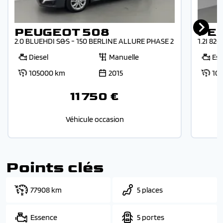
PEUGEOT 508
PE
2.0 BLUEHDI S&S - 150 BERLINE ALLURE PHASE 2
1.2I 82
Diesel
Manuelle
Es
105000 km
2015
10
11 750 €
Véhicule occasion
Points clés
77908 km
5 places
Essence
5 portes