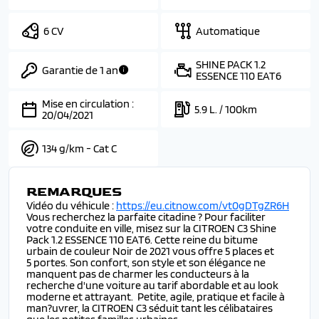
6 CV
Automatique
SHINE PACK 1.2
Garantie de 1 an
ESSENCE 110 EAT6
Mise en circulation :
5.9 L. / 100km
20/04/2021
134 g/km - Cat C
REMARQUES
Vidéo du véhicule :
https://eu.citnow.com/vt0gDTgZR6H
Vous recherchez la parfaite citadine ? Pour faciliter
votre conduite en ville, misez sur la CITROEN C3 Shine
Pack 1.2 ESSENCE 110 EAT6. Cette reine du bitume
urbain de couleur Noir de 2021 vous offre 5 places et
5 portes. Son confort, son style et son élégance ne
manquent pas de charmer les conducteurs à la
recherche d'une voiture au tarif abordable et au look
moderne et attrayant. Petite, agile, pratique et facile à
man?uvrer, la CITROEN C3 séduit tant les célibataires