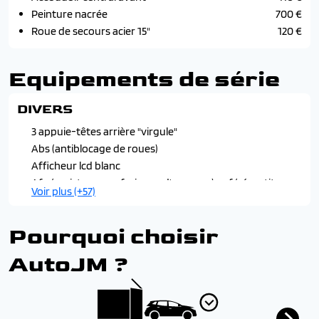
Peinture nacrée
700 €
Roue de secours acier 15"
120 €
Equipements de série
DIVERS
3 appuie-têtes arrière "virgule"
Abs (antiblocage de roues)
Afficheur lcd blanc
Afu (assistance au freinage d'urgence), ref (répartiteur
Voir plus (+57)
electronique de freinage)
Aide au stationnement arrière
Pourquoi choisir
Air conditionné automatique avec filtre combiné
pollen/charbon actif
AutoJM ?
Airbags frontaux (passager déconnectable), latéraux et
rideaux
Allumage automatique des feux de détresse