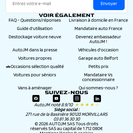
Sièges confort
Envoyer
Sièges cran, surpiqûres gris zephyr
Tablette cache-bagages
VOIR ÉGALEMENT
FAQ - Questions/réponses
Livraison à domicile en France
Teinte de caisse gris hurricane
Guide d'utilisation
Mandataire auto France
Témoin de non bouclage de la ceinture de sécurité
conducteur et passager
Destockage voiture neuve
Devenez ambassadeur
AutoJM !
Verrouillage automatique des ouvrants en roulant
AutoJM dans la presse
Véhicules d'occasion
Verrouillage centralisé des portes et du coffre par
télécommande hf
Voitures propres
Garage auto Belfort
Volant compact 3 branches cuir pleine fleur
🚗Occasions sélection qualité
Petits prix
multifonction
Voitures pour séniors
Mandataire Vs
Volant compact multifonction réglable en hauteur et en
concessionnaire
profondeur
Vans à aménager
Qui sommes-nous ?
SUIVEZ-NOUS
AutoJM noté 8.9/10
★ ★ ★ ★ ☆
Siège social :
271 rue de la Basinière 90120 MORVILLARS
03 81 36 30 30
© 2026 AUTOJM SAS Tous droits
réservés SAS au capital de 1 712 080€