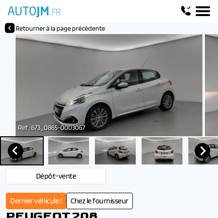
Retourner à la page précédente
Ref : 673_0865-0003067
Dépôt-vente
Dernier véhicule !
Chez le fournisseur
PEUGEOT 208