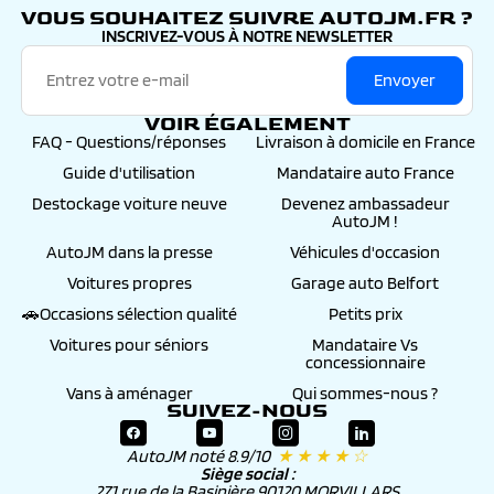
VOUS SOUHAITEZ SUIVRE AUTOJM.FR ?
INSCRIVEZ-VOUS À NOTRE NEWSLETTER
Envoyer
VOIR ÉGALEMENT
FAQ - Questions/réponses
Livraison à domicile en France
Guide d'utilisation
Mandataire auto France
Destockage voiture neuve
Devenez ambassadeur
AutoJM !
AutoJM dans la presse
Véhicules d'occasion
Voitures propres
Garage auto Belfort
🚗Occasions sélection qualité
Petits prix
Voitures pour séniors
Mandataire Vs
concessionnaire
Vans à aménager
Qui sommes-nous ?
SUIVEZ-NOUS
AutoJM noté 8.9/10
★ ★ ★ ★ ☆
Siège social :
271 rue de la Basinière 90120 MORVILLARS