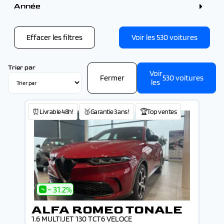
TOYOTA (3)
Gris (81)
Année
VOLKSWAGEN (2)
Blanc (52)
VOLVO (1)
Noir (48)
Année
Bleu (47)
Vert (13)
Effacer les filtres
Voir les
530
voitures
Rouge (12)
-
Trier par
Voir
Fermer
530
voitures
les
⏰Livrable 48h!
🥉Garantie 3 ans !
🏆Top ventes
- 31.2%
ALFA ROMEO TONALE
1.6 MULTIJET 130 TCT6 VELOCE