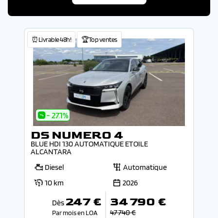
⏰Livrable 48h!
🏆Top ventes
- 27.1%
DS NUMERO 4
BLUE HDI 130 AUTOMATIQUE ETOILE
ALCANTARA
Diesel
Automatique
10 km
2026
247 €
34 790 €
Dès
47 740 €
Par mois en LOA