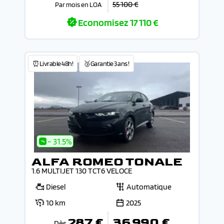
55 100 €
Par mois en LOA
Economisez
17 110 €
⏰Livrable 48h!
🥉Garantie 3 ans !
- 31.5%
ALFA ROMEO TONALE
1.6 MULTIJET 130 TCT6 VELOCE
Diesel
Automatique
10 km
2025
287 €
36 990 €
Dès