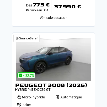
773 €
Dès
37 990 €
Par mois en LOA
Véhicule occasion
🥉Garantie 3 ans !
- 32.7%
PEUGEOT 3008 (2026)
HYBRID 145 E-DCS6 GT
Micro-hybride
Automatique
10 km