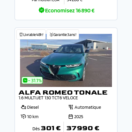
Economisez
16 890 €
⏰Livrable 48h!
🥉Garantie 3 ans !
- 31.1%
ALFA ROMEO TONALE
1.6 MULTIJET 130 TCT6 VELOCE
Diesel
Automatique
10 km
2025
301 €
37 990 €
Dès