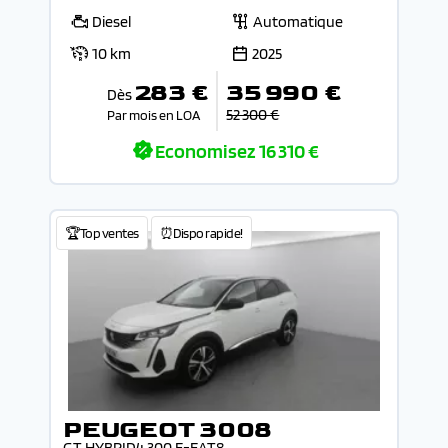
Diesel
Automatique
10 km
2025
283 €
35 990 €
Dès
52 300 €
Par mois en LOA
Economisez
16 310 €
🏆Top ventes
⏰Dispo rapide!
PEUGEOT 3008
GT HYBRID4 300 E-EAT8