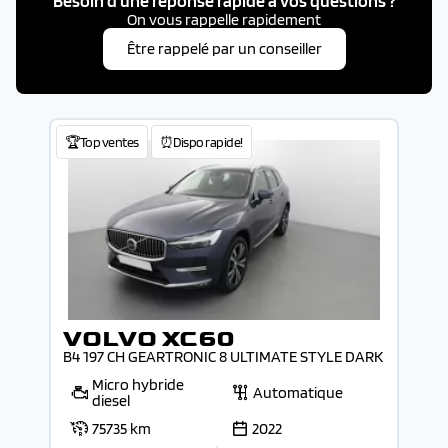
Besoin d'une réponse rapide à vos questions ?
On vous rappelle rapidement
Être rappelé par un conseiller
🏆Top ventes
⏰Dispo rapide!
VOLVO XC60
B4 197 CH GEARTRONIC 8 ULTIMATE STYLE DARK
Micro hybride
Automatique
diesel
75735 km
2022