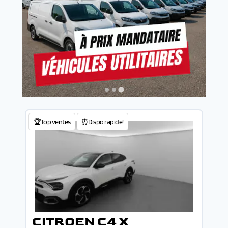
🏆Top ventes
⏰Dispo rapide!
CITROEN C4 X