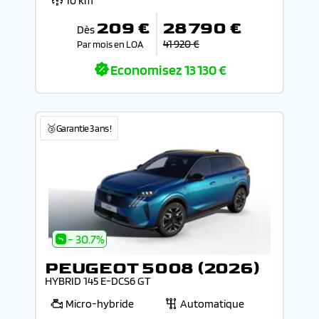
10 km
209 €
28 790 €
Dès
41 920 €
Par mois en LOA
Economisez
13 130 €
🥉Garantie 3 ans !
- 30.7%
PEUGEOT 5008 (2026)
HYBRID 145 E-DCS6 GT
Micro-hybride
Automatique