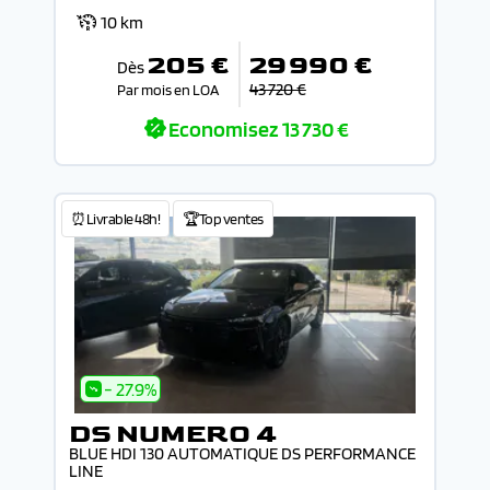
10 km
205 €
29 990 €
Dès
43 720 €
Par mois en LOA
Economisez
13 730 €
⏰Livrable 48h!
🏆Top ventes
- 27.9%
DS NUMERO 4
BLUE HDI 130 AUTOMATIQUE DS PERFORMANCE
LINE