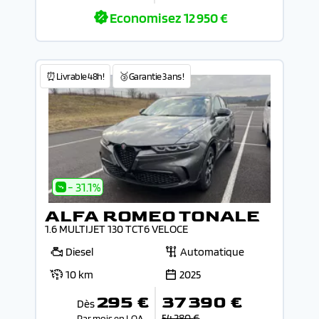
Economisez
12 950 €
⏰Livrable 48h!
🥉Garantie 3 ans !
- 31.1%
ALFA ROMEO TONALE
1.6 MULTIJET 130 TCT6 VELOCE
Diesel
Automatique
10 km
2025
295 €
37 390 €
Dès
54 280 €
Par mois en LOA