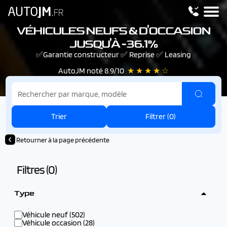
VÉHICULES NEUFS & D'OCCASION
JUSQU'À -36.1%
✅Garantie constructeur ✅ Reprise ✅ Leasing
AutoJM noté 8.9/10
★ ★ ★ ★ ☆
Trier
Filtrer (
0
)
Retourner à la page précédente
Filtres (
0
)
Type
Véhicule neuf (502)
Véhicule occasion (28)