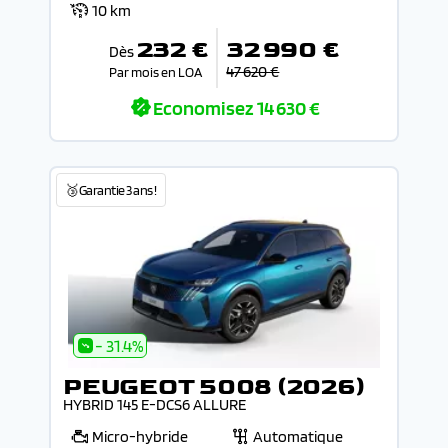
10 km
232 €
32 990 €
Dès
47 620 €
Par mois en LOA
Economisez
14 630 €
🥉Garantie 3 ans !
- 31.4%
PEUGEOT 5008 (2026)
HYBRID 145 E-DCS6 ALLURE
Micro-hybride
Automatique