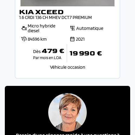
KIA XCEED
1.6 CRDI 136 CH MHEV DCT7 PREMIUM
Micro hybride
Automatique
diesel
84596 km
2021
479 €
Dès
19 990 €
Par mois en LOA
Véhicule occasion