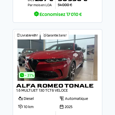
54 000 €
Par mois en LOA
Economisez
17 010 €
⏰Livrable 48h!
🥉Garantie 3 ans !
- 31%
ALFA ROMEO TONALE
1.6 MULTIJET 130 TCT6 VELOCE
Diesel
Automatique
10 km
2025