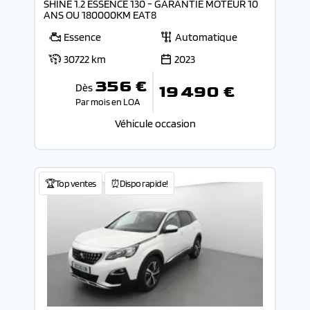
SHINE 1.2 ESSENCE 130 - GARANTIE MOTEUR 10
ANS OU 180000KM EAT8
Essence
Automatique
30722 km
2023
356 €
Dès
19 490 €
Par mois en LOA
Véhicule occasion
🏆Top ventes
⏰Dispo rapide!