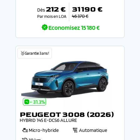
212 €
31 190 €
Dès
46 370 €
Par mois en LOA
Economisez
15 180 €
🥉Garantie 3 ans !
- 31.3%
PEUGEOT 3008 (2026)
HYBRID 145 E-DCS6 ALLURE
Micro-hybride
Automatique