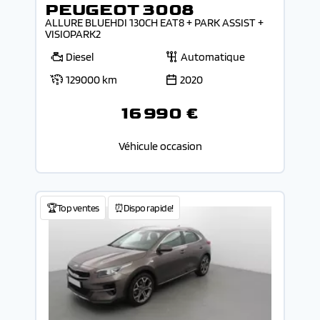
PEUGEOT 3008
ALLURE BLUEHDI 130CH EAT8 + PARK ASSIST +
VISIOPARK2
Diesel
Automatique
129000 km
2020
16 990 €
Véhicule occasion
🏆Top ventes
⏰Dispo rapide!