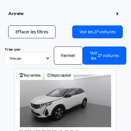
Couleur
Gris (9)
Année
Blanc (6)
Bleu (5)
Année
Noir (4)
Rouge (2)
Effacer les filtres
Voir les
27
voitures
Vert (1)
-
Trier par
Voir
Fermer
27
voitures
les
🏆Top ventes
⏰Dispo rapide!