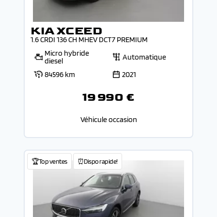
KIA XCEED
1.6 CRDI 136 CH MHEV DCT7 PREMIUM
Micro hybride
Automatique
diesel
84596 km
2021
19 990 €
Véhicule occasion
🏆Top ventes
⏰Dispo rapide!