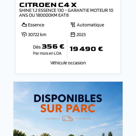
CITROEN C4 X
SHINE 1.2 ESSENCE 130 - GARANTIE MOTEUR 10
ANS OU 180000KM EAT8
Essence
Automatique
30722 km
2023
356 €
Dès
19 490 €
Par mois en LOA
Véhicule occasion