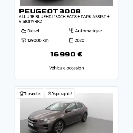
PEUGEOT 3008
ALLURE BLUEHDI 130CH EAT8 + PARK ASSIST +
VISIOPARK2
Diesel
Automatique
129000 km
2020
16 990 €
Véhicule occasion
🏆Top ventes
⏰Dispo rapide!