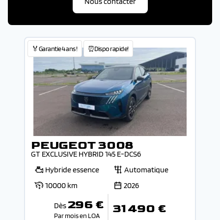
Nous contacter
🏅Garantie 4 ans !
⏰Dispo rapide!
PEUGEOT 3008
GT EXCLUSIVE HYBRID 145 E-DCS6
Hybride essence
Automatique
10000 km
2026
296 €
Dès
31 490 €
Par mois en LOA