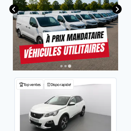
🏆Top ventes
⏰Dispo rapide!