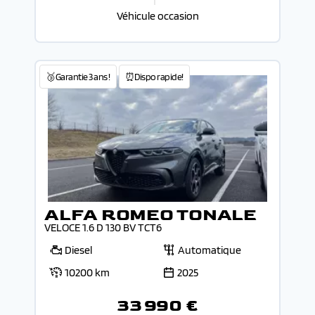
Véhicule occasion
🥉Garantie 3 ans !
⏰Dispo rapide!
ALFA ROMEO TONALE
VELOCE 1.6 D 130 BV TCT6
Diesel
Automatique
10200 km
2025
33 990 €