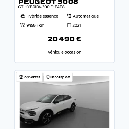
PEUGEOT 3008
GT HYBRID4 300 E-EAT8
Hybride essence
Automatique
94584 km
2021
20 490 €
Véhicule occasion
🏆Top ventes
⏰Dispo rapide!