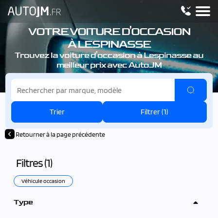
VOTRE VOITURE D'OCCASION
À LESPINASSE
Trouvez la voiture d'occasion à Lespinasse au
meilleur prix avec AutoJM
Trier
Filtrer (
1
)
Retourner à la page précédente
Filtres (
1
)
Véhicule occasion
Type