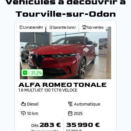
Véhicules à découvrir à
Tourville-sur-Odon
⏰Livrable 48h!
🥉Garantie 3 ans !
🏆Top ventes
- 31.2%
ALFA ROMEO TONALE
1.6 MULTIJET 130 TCT6 VELOCE
Diesel
Automatique
10 km
2025
283 €
35 990 €
Dès