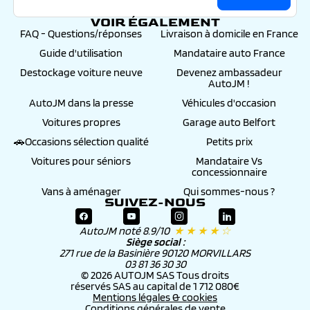
VOIR ÉGALEMENT
FAQ - Questions/réponses
Livraison à domicile en France
Guide d'utilisation
Mandataire auto France
Destockage voiture neuve
Devenez ambassadeur
AutoJM !
AutoJM dans la presse
Véhicules d'occasion
Voitures propres
Garage auto Belfort
🚗Occasions sélection qualité
Petits prix
Voitures pour séniors
Mandataire Vs
concessionnaire
Vans à aménager
Qui sommes-nous ?
SUIVEZ-NOUS
AutoJM noté 8.9/10
★ ★ ★ ★ ☆
Siège social :
271 rue de la Basinière 90120 MORVILLARS
03 81 36 30 30
© 2026 AUTOJM SAS Tous droits
réservés SAS au capital de 1 712 080€
Mentions légales & cookies
Conditions générales de vente