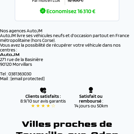
52 300 €
Par mois en LOA
Economisez
16 310 €
Nos agences AutoJM
AutoJM livre ses véhicules neufs et d'occasion partout en France
métropolitaine (hors Corse).
Vous avez la possibilité de récupérer votre véhicule dans nos
centres :
AutoJM
271 rue de la Basinière
90120 Morvillars
Tel : 0381363030
Mail :
[email protected]
Clients satisfaits :
Satisfait ou
8.9/10 sur avis garantis
remboursé
:
★ ★ ★ ★ ☆
14 jours ou 50km
Villes proches de