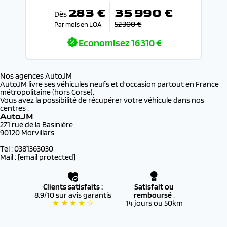
283 €
35 990 €
Dès
52 300 €
Par mois en LOA
Economisez
16 310 €
Nos agences AutoJM
AutoJM livre ses véhicules neufs et d'occasion partout en France
métropolitaine (hors Corse).
Vous avez la possibilité de récupérer votre véhicule dans nos
centres :
AutoJM
271 rue de la Basinière
90120 Morvillars
Tel : 0381363030
Mail :
[email protected]
Clients satisfaits :
Satisfait ou
8.9/10 sur avis garantis
remboursé
:
★ ★ ★ ★ ☆
14 jours ou 50km