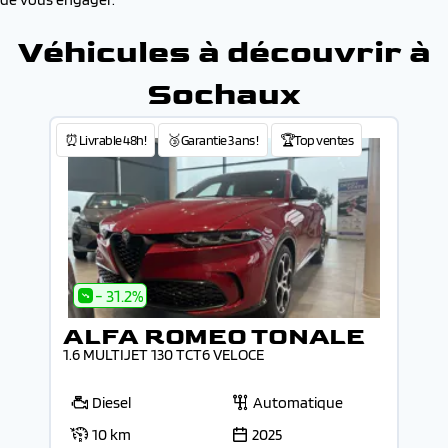
Véhicules à découvrir à
Sochaux
⏰Livrable 48h!
🥉Garantie 3 ans !
🏆Top ventes
- 31.2%
ALFA ROMEO TONALE
1.6 MULTIJET 130 TCT6 VELOCE
Diesel
Automatique
10 km
2025