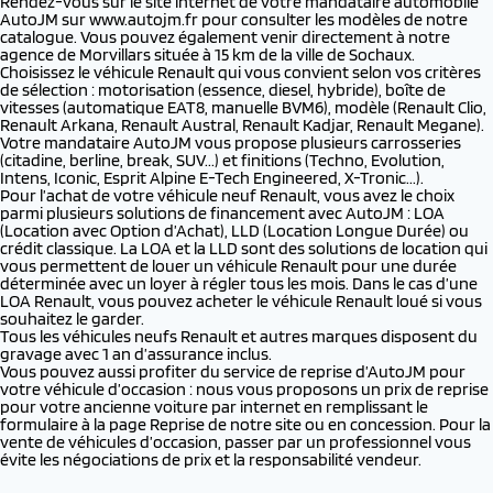
Rendez-vous sur le site internet de votre mandataire automobile
AutoJM sur
www.autojm.fr
pour consulter les modèles de notre
catalogue. Vous pouvez également venir directement à notre
agence de Morvillars située à 15 km de la ville de Sochaux.
Choisissez le véhicule Renault qui vous convient selon vos critères
de sélection : motorisation (essence, diesel, hybride), boîte de
vitesses (automatique EAT8, manuelle BVM6), modèle (Renault Clio,
Renault Arkana, Renault Austral, Renault Kadjar, Renault Megane).
Votre mandataire AutoJM vous propose plusieurs carrosseries
(citadine, berline, break, SUV...) et finitions (Techno, Evolution,
Intens, Iconic, Esprit Alpine E-Tech Engineered, X-Tronic...).
Pour l’achat de votre véhicule neuf Renault, vous avez le choix
parmi plusieurs solutions de financement avec AutoJM : LOA
(Location avec Option d’Achat), LLD (Location Longue Durée) ou
crédit classique. La LOA et la LLD sont des solutions de location qui
vous permettent de louer un véhicule Renault pour une durée
déterminée avec un loyer à régler tous les mois. Dans le cas d’une
LOA Renault, vous pouvez acheter le véhicule Renault loué si vous
souhaitez le garder.
Tous les véhicules neufs Renault et autres marques disposent du
gravage avec 1 an d’assurance inclus.
Vous pouvez aussi profiter du service de reprise d’AutoJM pour
votre véhicule d’occasion : nous vous proposons un prix de reprise
pour votre ancienne voiture par internet en remplissant le
formulaire à la page Reprise de notre site ou en concession. Pour la
vente de véhicules d’occasion, passer par un professionnel vous
évite les négociations de prix et la responsabilité vendeur.