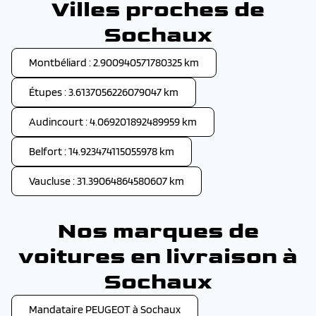
Villes proches de
Sochaux
Montbéliard : 2.900940571780325 km
Étupes : 3.6137056226079047 km
Audincourt : 4.069201892489959 km
Belfort : 14.923474115055978 km
Vaucluse : 31.39064864580607 km
Nos marques de
voitures en livraison à
Sochaux
Mandataire PEUGEOT à Sochaux