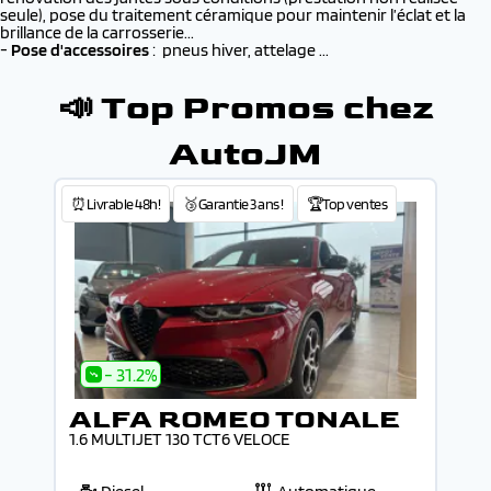
seule), pose du traitement céramique pour maintenir l’éclat et la
brillance de la carrosserie...
-
Pose d'accessoires
: pneus hiver, attelage ...
📣 Top Promos chez
AutoJM
⏰Livrable 48h!
🥉Garantie 3 ans !
🏆Top ventes
- 31.2%
ALFA ROMEO TONALE
1.6 MULTIJET 130 TCT6 VELOCE