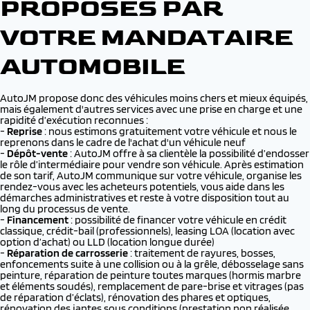
PROPOSÉS PAR
VOTRE MANDATAIRE
AUTOMOBILE
AutoJM propose donc des véhicules moins chers et mieux équipés,
mais également d'autres services avec une prise en charge et une
rapidité d’exécution reconnues :
-
Reprise
: nous estimons gratuitement votre véhicule et nous le
reprenons dans le cadre de l'achat d'un véhicule neuf
-
Dépôt-vente
: AutoJM offre à sa clientèle la possibilité d’endosser
le rôle d’intermédiaire pour vendre son véhicule. Après estimation
de son tarif, AutoJM communique sur votre véhicule, organise les
rendez-vous avec les acheteurs potentiels, vous aide dans les
démarches administratives et reste à votre disposition tout au
long du processus de vente.
-
Financement
: possibilité de financer votre véhicule en crédit
classique, crédit-bail (professionnels), leasing LOA (location avec
option d’achat) ou LLD (location longue durée)
-
Réparation de carrosserie
: traitement de rayures, bosses,
enfoncements suite à une collision ou à la grêle, débosselage sans
peinture, réparation de peinture toutes marques (hormis marbre
et éléments soudés), remplacement de pare-brise et vitrages (pas
de réparation d’éclats), rénovation des phares et optiques,
rénovation des jantes sous conditions (prestation non réalisée