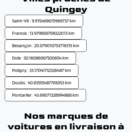
Quingey
Saint-Vit : 9.915469670969737 km
Franois : 13.979858759022013 km
Besançon : 20.079010753718315 km
Dole : 30.16086067500654 km
Poligny : 33.17041732326487 km
Doubs : 40.83555487765053 km
Pontarlier : 43.69071328994868 km
Nos marques de
voitures en livraison à