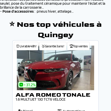
seule), pose du traitement céramique pour maintenir l’éclat et la
brillance de la carrosserie...
-
Pose d'accessoires
: pneus hiver, attelage...
⭐ Nos top véhicules à
Quingey
⏰Livrable 48h!
🥉Garantie 3 ans !
🏆Top ventes
- 31.2%
ALFA ROMEO TONALE
1.6 MULTIJET 130 TCT6 VELOCE