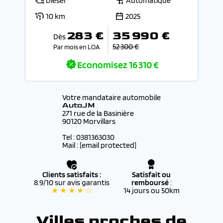
Diesel
Automatique
10 km
2025
283 €
35 990 €
Dès
52 300 €
Par mois en LOA
Economisez
16 310 €
Votre mandataire automobile
AutoJM
271 rue de la Basinière
90120 Morvillars
Tel : 0381363030
Mail :
[email protected]
Clients satisfaits :
Satisfait ou
8.9/10 sur avis garantis
remboursé
:
★ ★ ★ ★ ☆
14 jours ou 50km
Villes proches de