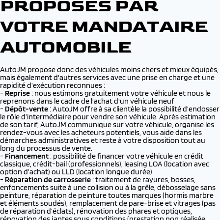
PROPOSÉS PAR
VOTRE MANDATAIRE
AUTOMOBILE
AutoJM propose donc des véhicules moins chers et mieux équipés,
mais également d'autres services avec une prise en charge et une
rapidité d’exécution reconnues :
-
Reprise
: nous estimons gratuitement votre véhicule et nous le
reprenons dans le cadre de l'achat d'un véhicule neuf
-
Dépôt-vente
: AutoJM offre à sa clientèle la possibilité d’endosser
le rôle d’intermédiaire pour vendre son véhicule. Après estimation
de son tarif, AutoJM communique sur votre véhicule, organise les
rendez-vous avec les acheteurs potentiels, vous aide dans les
démarches administratives et reste à votre disposition tout au
long du processus de vente.
-
Financement
: possibilité de financer votre véhicule en crédit
classique, crédit-bail (professionnels), leasing LOA (location avec
option d’achat) ou LLD (location longue durée)
-
Réparation de carrosserie
: traitement de rayures, bosses,
enfoncements suite à une collision ou à la grêle, débosselage sans
peinture, réparation de peinture toutes marques (hormis marbre
et éléments soudés), remplacement de pare-brise et vitrages (pas
de réparation d’éclats), rénovation des phares et optiques,
rénovation des jantes sous conditions (prestation non réalisée