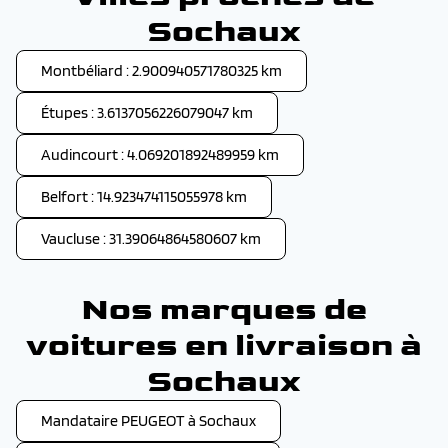
Sochaux
Montbéliard : 2.900940571780325 km
Étupes : 3.6137056226079047 km
Audincourt : 4.069201892489959 km
Belfort : 14.923474115055978 km
Vaucluse : 31.39064864580607 km
Nos marques de
voitures en livraison à
Sochaux
Mandataire PEUGEOT à Sochaux