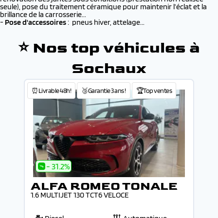
seule), pose du traitement céramique pour maintenir l’éclat et la
brillance de la carrosserie...
-
Pose d'accessoires
: pneus hiver, attelage...
⭐ Nos top véhicules à
Sochaux
⏰Livrable 48h!
🥉Garantie 3 ans !
🏆Top ventes
- 31.2%
ALFA ROMEO TONALE
1.6 MULTIJET 130 TCT6 VELOCE