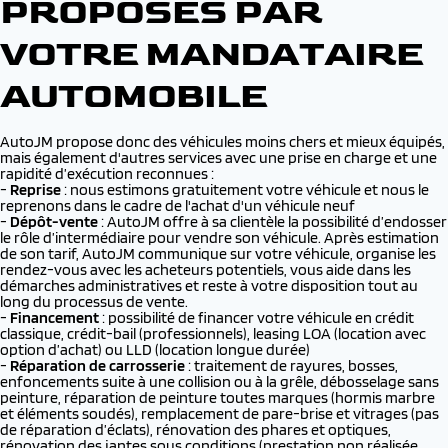
PROPOSÉS PAR
VOTRE MANDATAIRE
AUTOMOBILE
AutoJM propose donc des véhicules moins chers et mieux équipés,
mais également d'autres services avec une prise en charge et une
rapidité d’exécution reconnues :
-
Reprise
: nous estimons gratuitement votre véhicule et nous le
reprenons dans le cadre de l'achat d'un véhicule neuf
-
Dépôt-vente
: AutoJM offre à sa clientèle la possibilité d’endosser
le rôle d’intermédiaire pour vendre son véhicule. Après estimation
de son tarif, AutoJM communique sur votre véhicule, organise les
rendez-vous avec les acheteurs potentiels, vous aide dans les
démarches administratives et reste à votre disposition tout au
long du processus de vente.
-
Financement
: possibilité de financer votre véhicule en crédit
classique, crédit-bail (professionnels), leasing LOA (location avec
option d’achat) ou LLD (location longue durée)
-
Réparation de carrosserie
: traitement de rayures, bosses,
enfoncements suite à une collision ou à la grêle, débosselage sans
peinture, réparation de peinture toutes marques (hormis marbre
et éléments soudés), remplacement de pare-brise et vitrages (pas
de réparation d’éclats), rénovation des phares et optiques,
rénovation des jantes sous conditions (prestation non réalisée