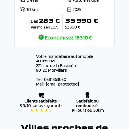
Diesel
Automatique
10 km
2025
283 €
35 990 €
Dès
52 300 €
Par mois en LOA
Economisez
16 310 €
Votre mandataire automobile
AutoJM
271 rue de la Basinière
90120 Morvillars
Tel : 0381363030
Mail :
[email protected]
Clients satisfaits :
Satisfait ou
8.9/10 sur avis garantis
remboursé
:
★ ★ ★ ★ ☆
14 jours ou 50km
Villes proches de