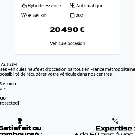
Hybride essence
Automatique
94584 km
2021
20 490 €
Véhicule occasion
s AutoJM
 ses véhicules neufs et d'occasion partout en France métropolitaine 
possibilité de récupérer votre véhicule dans nos centres :
 Basinière
lars
030
protected]
Satisfait ou
Expertise
remboursé
:
+ de 50 ans à vos