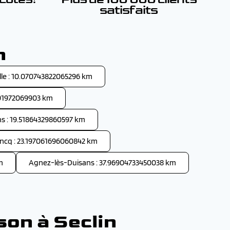
satisfaits
n
ille : 10.070743822065296 km
01972069903 km
s : 19.51864329860597 km
ncq : 23.197061696060842 km
m
Agnez-lès-Duisans : 37.96904733450038 km
son à Seclin