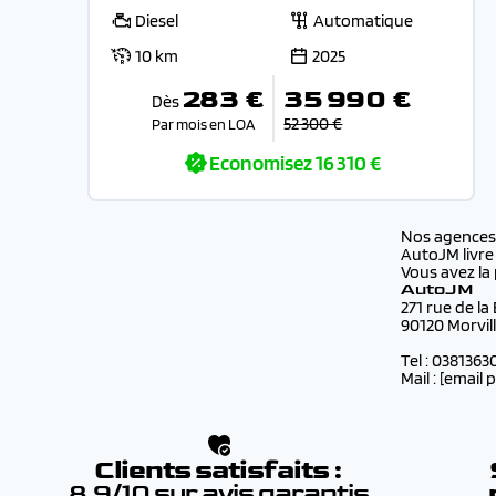
Diesel
Automatique
10 km
2025
283 €
35 990 €
Dès
52 300 €
Par mois en LOA
Economisez
16 310 €
Nos agence
AutoJM livre
Vous avez la 
AutoJM
271 rue de la
90120 Morvil
Tel : 0381363
Mail :
[email 
Clients satisfaits :
8.9/10 sur avis garantis