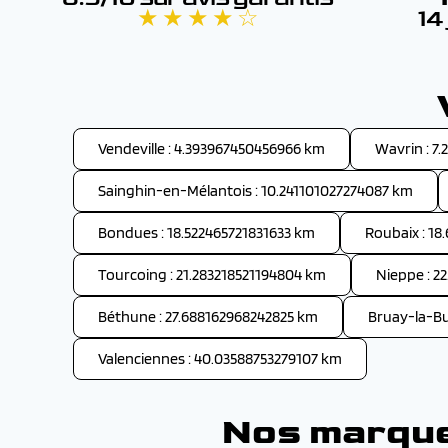
★ ★ ★ ★ ☆
14
Vendeville : 4.393967450456966 km
Wavrin : 7
Sainghin-en-Mélantois : 10.241101027274087 km
Bondues : 18.522465721831633 km
Roubaix : 18
Tourcoing : 21.283218521194804 km
Nieppe : 2
Béthune : 27.688162968242825 km
Bruay-la-Bu
Valenciennes : 40.03588753279107 km
Nos marques