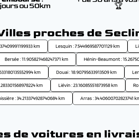
 jours ou 50km
🏆
Villes proches de Secli
.237409991199933 km
Lesquin : 7.544969587701129 km
L
Bersée : 11.905821468247371 km
Hénin-Beaumont : 15.2675
.633180135552994 km
Douai : 18.90795633913509 km
Len
2.283301568978224 km
Liévin : 23.16085551873958 km
Ro
issière : 34.213374928740684 km
Arras : 34.40600702823741 k
 de voitures en livrai