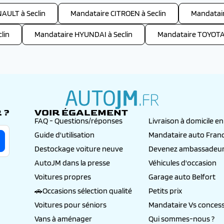
AULT à Seclin
Mandataire CITROEN à Seclin
Mandatair
lin
Mandataire HYUNDAI à Seclin
Mandataire TOYOTA 
 ?
VOIR ÉGALEMENT
autojm.fr
FAQ - Questions/réponses
Livraison à domicile e
Guide d'utilisation
Mandataire auto Fran
Destockage voiture neuve
Devenez ambassadeur
AutoJM dans la presse
Véhicules d'occasion
Voitures propres
Garage auto Belfort
🚗Occasions sélection qualité
Petits prix
Voitures pour séniors
Mandataire Vs concess
Vans à aménager
Qui sommes-nous ?