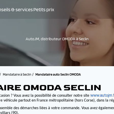
seils & services
Petits prix
AutoJM, distributeur OMODA à Seclin
Mandataire à Seclin
Mandataire auto Seclin OMODA
AIRE OMODA SECLIN
www.autojm.
asion ? Vous avez la possibilité de consulter notre site
e véhicule partout en France métropolitaine (hors Corse), dans la r
nsemble des démarches liées à votre commande. Vous avez également la
illars (90).