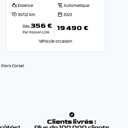
Essence
Automatique
30722 km
2023
356 €
Dès
19 490 €
Par mois en LOA
Véhicule occasion
(hors Corse).
:
Clients livrés :
 côtés!
Plus de 100 000 clients