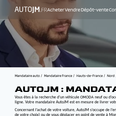
Acheter
Vendre
Dépôt-vente
Con
Mandataire auto
Mandataire France
Hauts-de-France
Nord
AUTOJM : MANDAT
OMODA
Vous êtes à la recherche d’un véhicule
neuf ou d’occ
ligne. Votre mandataire AutoJM est en mesure de livrer votr
Concernant l’achat de votre voiture, AutoJM s’occupe de l’e
de votre choix) ou de vous déplacer en point de vente à Morv