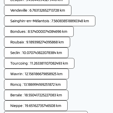
Vendeville : 6.763132652713728 km
Sainghin-en-Mélantois : 7.560838518890348 km
Bondues : 8.574000074084696 km
Roubaix : 9.189398274095868 km
Seclin : 10.070743822078384 km
Tourcoing : 11.263381107082493 km
Wavrin : 12.156186679858925 km
Roncq : 13.186994169251872 km
Bersée : 18.550417225227083 km
Nieppe : 19.65162735746508 km