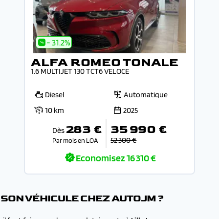
- 31.2%
ALFA ROMEO TONALE
1.6 MULTIJET 130 TCT6 VELOCE
Diesel
Automatique
10 km
2025
283 €
35 990 €
Dès
52 300 €
Par mois en LOA
Economisez
16 310 €
SON VÉHICULE CHEZ AUTOJM ?