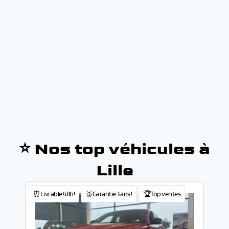
⭐ Nos top véhicules à
Lille
⏰Livrable 48h!
🥉Garantie 3 ans !
🏆Top ventes