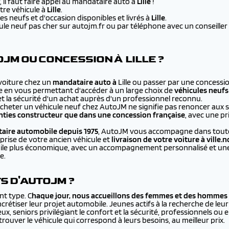
 il faut faire appel au mandataire auto à
Lille
!
re véhicule à
Lille
.
s neufs et d'occasion disponibles et livrés à
Lille
.
e neuf pas cher sur autojm.fr ou par téléphone avec un conseiller au
JM OU CONCESSION À LILLE ?
 voiture chez un
mandataire auto à
Lille ou passer par une concessi
e en vous permettant d'accéder à un large choix de
véhicules neufs
et la sécurité d'un achat auprès d'un professionnel reconnu.
cheter un véhicule neuf chez AutoJM ne signifie pas renoncer aux 
ties constructeur que dans une concession française
, avec une p
aire automobile depuis 1975
, AutoJM vous accompagne dans toutes
prise de votre ancien véhicule et
livraison de votre voiture à
ville.
bile plus économique, avec un accompagnement personnalisé et une 
e.
TS D'AUTOJM ?
nt type. C
haque jour, nous accueillons des femmes et des hommes 
rétiser leur projet automobile. Jeunes actifs à la recherche de leur
ux, seniors privilégiant le confort et la sécurité, professionnels ou
ouver le véhicule qui correspond à leurs besoins, au meilleur prix.