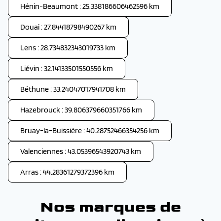
Hénin-Beaumont : 25.338186606462596 km
Douai : 27.84418798490267 km
Lens : 28.734832343019733 km
Liévin : 32.14133501550556 km
Béthune : 33.24047017941708 km
Hazebrouck : 39.806379660351766 km
Bruay-la-Buissière : 40.28752466354256 km
Valenciennes : 43.05396543920743 km
Arras : 44.28361279372396 km
Nos marques de