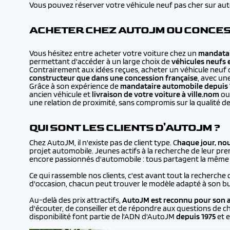
Vous pouvez réserver votre véhicule neuf pas cher sur autojm
ACHETER CHEZ AUTOJM OU CONCES
Vous hésitez entre acheter votre voiture chez un
mandatai
permettant d'accéder à un large choix de
véhicules neufs 
Contrairement aux idées reçues, acheter un véhicule neuf 
constructeur que dans une concession française
, avec un
Grâce à son expérience de
mandataire automobile depuis 
ancien véhicule et
livraison de votre voiture à
ville.nom
ou 
une relation de proximité, sans compromis sur la qualité de
QUI SONT LES CLIENTS D'AUTOJM ?
Chez AutoJM, il n'existe pas de client type. C
haque jour, no
projet automobile. Jeunes actifs à la recherche de leur prem
encore passionnés d'automobile : tous partagent la même en
Ce qui rassemble nos clients, c'est avant tout la recherche 
d'occasion, chacun peut trouver le modèle adapté à son bu
Au-delà des prix attractifs,
AutoJM est reconnu pour son a
d'écouter, de conseiller et de répondre aux questions de ch
disponibilité font partie de l'ADN d'AutoJM
depuis 1975
et e