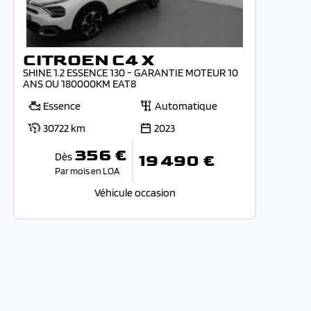
CITROEN C4 X
SHINE 1.2 ESSENCE 130 - GARANTIE MOTEUR 10
ANS OU 180000KM EAT8
Essence
Automatique
30722 km
2023
356 €
Dès
19 490 €
Par mois en LOA
Véhicule occasion