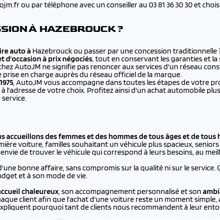
.fr ou par téléphone avec un conseiller au 03 81 36 30 30 et choisir 
SION À HAZEBROUCK ?
re auto à
Hazebrouck ou passer par une concession traditionnelle 
et d'occasion à prix négociés
, tout en conservant les garanties et l
chez AutoJM ne signifie pas renoncer aux services d'un réseau cons
e prise en charge auprès du réseau officiel de la marque.
1975
, AutoJM vous accompagne dans toutes les étapes de votre proje
à l'adresse de votre choix. Profitez ainsi d'un achat automobile 
 service.
us accueillons des femmes et des hommes de tous âges et de tous 
ière voiture, familles souhaitant un véhicule plus spacieux, seniors p
vie de trouver le véhicule qui correspond à leurs besoins, au meill
d'une bonne affaire, sans compromis sur la qualité ni sur le service.
dget et à son mode de vie.
ccueil chaleureux
, son accompagnement personnalisé et son
ambi
aque client afin que l'achat d'une voiture reste un moment simple, 
xpliquent pourquoi tant de clients nous recommandent à leur ento