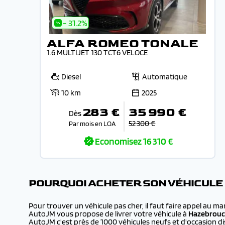
- 31.2%
ALFA ROMEO TONALE
1.6 MULTIJET 130 TCT6 VELOCE
Diesel
Automatique
10 km
2025
283 €
35 990 €
Dès
52 300 €
Par mois en LOA
Economisez
16 310 €
POURQUOI ACHETER SON VÉHICULE
Pour trouver un véhicule pas cher, il faut faire appel au m
AutoJM vous propose de livrer votre véhicule à
Hazebrouc
AutoJM c'est près de 1000 véhicules neufs et d'occasion dis