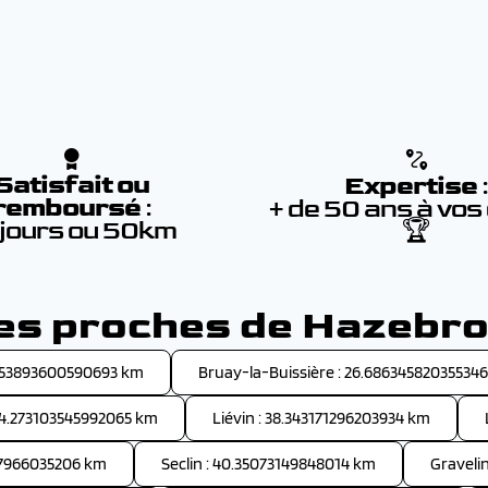
Satisfait ou
Expertise
remboursé
:
+ de 50 ans à vos
 jours ou 50km
🏆
les proches de Hazebr
.953893600590693 km
Bruay-la-Buissière : 26.68634582035534
34.273103545992065 km
Liévin : 38.343171296203934 km
637966035206 km
Seclin : 40.35073149848014 km
Graveli