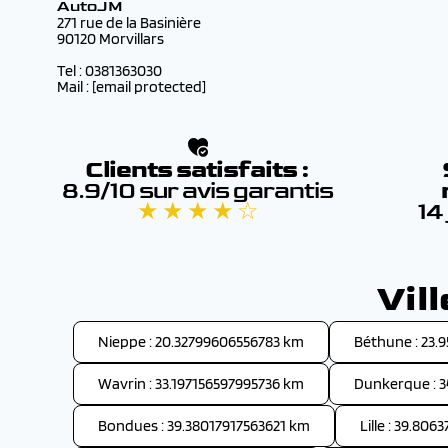
AutoJM
271 rue de la Basinière
90120 Morvillars
Tel : 0381363030
Mail :
[email protected]
Clients satisfaits :
8.9/10 sur avis garantis
★ ★ ★ ★ ☆
14
Vil
Nieppe : 20.32799606556783 km
Béthune : 23
Wavrin : 33.197156597995736 km
Dunkerque : 
Bondues : 39.38017917563621 km
Lille : 39.80