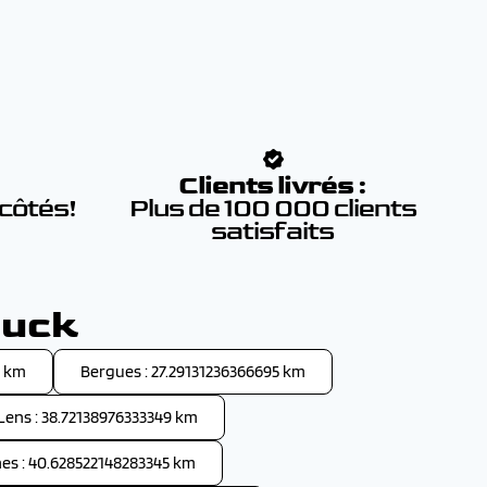
:
Clients livrés :
 côtés!
Plus de 100 000 clients
satisfaits
ouck
6 km
Bergues : 27.29131236366695 km
Lens : 38.72138976333349 km
nes : 40.628522148283345 km