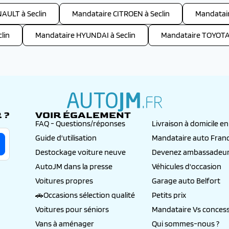
AULT à Seclin
Mandataire CITROEN à Seclin
Mandatair
lin
Mandataire HYUNDAI à Seclin
Mandataire TOYOTA 
 ?
VOIR ÉGALEMENT
autojm.fr
FAQ - Questions/réponses
Livraison à domicile e
Guide d'utilisation
Mandataire auto Fran
Destockage voiture neuve
Devenez ambassadeur
AutoJM dans la presse
Véhicules d'occasion
Voitures propres
Garage auto Belfort
🚗Occasions sélection qualité
Petits prix
Voitures pour séniors
Mandataire Vs concess
Vans à aménager
Qui sommes-nous ?