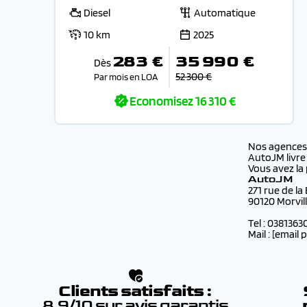
Diesel
Automatique
10 km
2025
283 €
35 990 €
Dès
52 300 €
Par mois en LOA
Economisez
16 310 €
Nos agence
AutoJM livre
Vous avez la 
AutoJM
271 rue de la
90120 Morvil
Tel : 0381363
Mail :
[email 
Clients satisfaits :
8.9/10 sur avis garantis