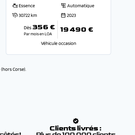
Essence
Automatique
30722 km
2023
356 €
Dès
19 490 €
Par mois en LOA
Véhicule occasion
(hors Corse).
:
Clients livrés :
 côtés!
Plus de 100 000 clients