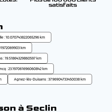
satisfaits
n
ille : 10.070743822065296 km
01972069903 km
s : 19.51864329860597 km
ncq : 23.197061696060842 km
m
Agnez-lès-Duisans : 37.96904733450038 km
son à Seclin