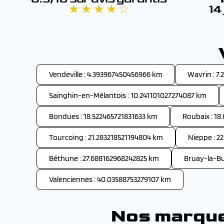
★ ★ ★ ★ ☆
14
Vendeville : 4.393967450456966 km
Wavrin : 7
Sainghin-en-Mélantois : 10.241101027274087 km
Bondues : 18.522465721831633 km
Roubaix : 18
Tourcoing : 21.283218521194804 km
Nieppe : 2
Béthune : 27.688162968242825 km
Bruay-la-Bu
Valenciennes : 40.03588753279107 km
Nos marques