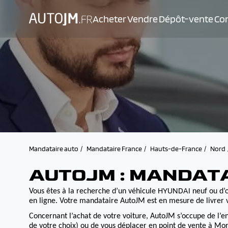
Acheter
Vendre
Dépôt-vente
Con
Mandataire auto
Mandataire France
Hauts-de-France
Nord
AUTOJM : MANDATA
HYUNDAI
Vous êtes à la recherche d’un véhicule
neuf ou d’o
en ligne. Votre mandataire AutoJM est en mesure de livrer v
Concernant l’achat de votre voiture, AutoJM s’occupe de l’e
de votre choix) ou de vous déplacer en point de vente à Morv