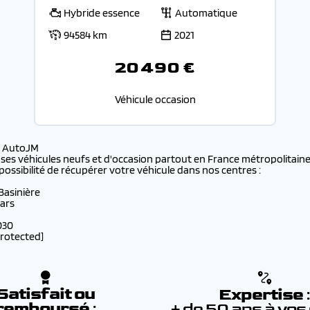
Hybride essence
Automatique
94584 km
2021
20 490 €
Véhicule occasion
s AutoJM
 ses véhicules neufs et d'occasion partout en France métropolitaine 
possibilité de récupérer votre véhicule dans nos centres :
 Basinière
lars
030
protected]
Satisfait ou
Expertise
remboursé
:
+ de 50 ans à vos