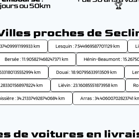
 jours ou 50km
🏆
Villes proches de Secli
.237409991199933 km
Lesquin : 7.544969587701129 km
L
Bersée : 11.905821468247371 km
Hénin-Beaumont : 15.2675
.633180135552994 km
Douai : 18.90795633913509 km
Len
2.283301568978224 km
Liévin : 23.16085551873958 km
Ro
issière : 34.213374928740684 km
Arras : 34.40600702823741 k
 de voitures en livrai