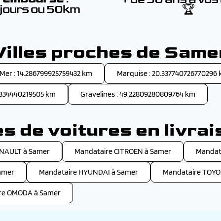
 jours ou 50km
🏆
Villes proches de Same
er : 14.286799925759432 km
Marquise : 20.337740726770296
51334440219505 km
Gravelines : 49.22809280809764 km
 de voitures en livra
ENAULT à Samer
Mandataire CITROEN à Samer
Mandat
amer
Mandataire HYUNDAI à Samer
Mandataire TOYO
re OMODA à Samer