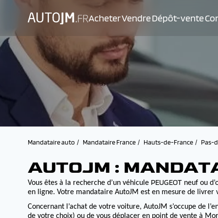
Acheter
Vendre
Dépôt-vente
Con
Mandataire auto
Mandataire France
Hauts-de-France
Pas-d
AUTOJM : MANDAT
PEUGEOT
Vous êtes à la recherche d’un véhicule
neuf ou d’o
en ligne. Votre mandataire AutoJM est en mesure de livrer v
Concernant l’achat de votre voiture, AutoJM s’occupe de l’e
de votre choix) ou de vous déplacer en point de vente à Morv