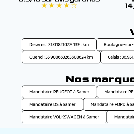
★ ★ ★ ★ ☆
14
Desvres : 7.151182107741334 km
Boulogne-sur-M
Quend : 35.908663263608624 km
Calais : 36.9
Nos marques
Mandataire PEUGEOT à Samer
Mandataire R
Mandataire DS à Samer
Mandataire FORD à S
Mandataire VOLKSWAGEN à Samer
Mandatai