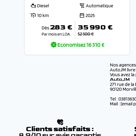
Diesel
Automatique
10 km
2025
283 €
35 990 €
Dès
52 300 €
Par mois en LOA
Economisez
16 310 €
Nos agence
AutoJM livre
Vous avez la 
AutoJM
271 rue de la
90120 Morvil
Tel : 0381363
Mail :
[email 
Clients satisfaits :
8.9/10 sur avis garantis