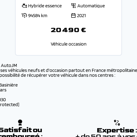
Hybride essence
Automatique
94584 km
2021
20 490 €
Véhicule occasion
s AutoJM
 ses véhicules neufs et d'occasion partout en France métropolitaine 
possibilité de récupérer votre véhicule dans nos centres :
 Basinière
lars
030
protected]
Satisfait ou
Expertise
remboursé
:
+ de 50 ans à vos