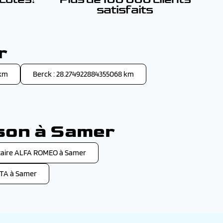
satisfaits
r
 km
Berck : 28.274922884355068 km
ison à Samer
aire ALFA ROMEO à Samer
TA à Samer