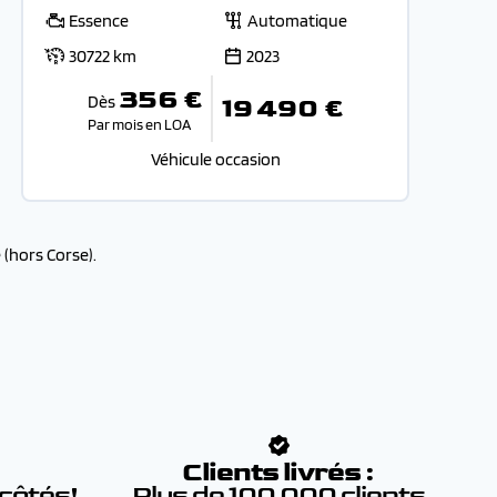
Essence
Automatique
30722 km
2023
356 €
Dès
19 490 €
Par mois en LOA
Véhicule occasion
(hors Corse).
:
Clients livrés :
 côtés!
Plus de 100 000 clients