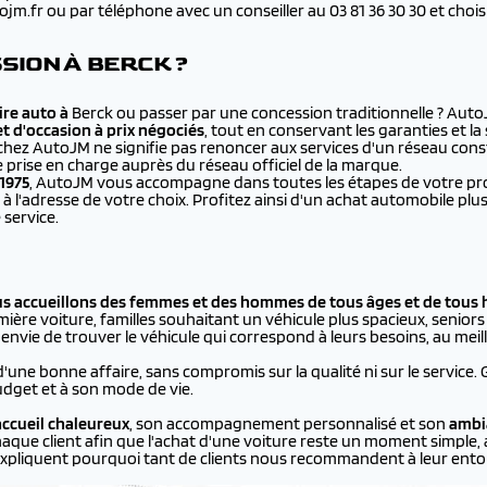
.fr ou par téléphone avec un conseiller au 03 81 36 30 30 et choisir 
SION À BERCK ?
re auto à
Berck ou passer par une concession traditionnelle ? Aut
et d'occasion à prix négociés
, tout en conservant les garanties et l
chez AutoJM ne signifie pas renoncer aux services d'un réseau cons
e prise en charge auprès du réseau officiel de la marque.
1975
, AutoJM vous accompagne dans toutes les étapes de votre proje
à l'adresse de votre choix. Profitez ainsi d'un achat automobile 
 service.
us accueillons des femmes et des hommes de tous âges et de tous 
ière voiture, familles souhaitant un véhicule plus spacieux, seniors p
vie de trouver le véhicule qui correspond à leurs besoins, au meill
d'une bonne affaire, sans compromis sur la qualité ni sur le service.
dget et à son mode de vie.
ccueil chaleureux
, son accompagnement personnalisé et son
ambi
aque client afin que l'achat d'une voiture reste un moment simple, 
xpliquent pourquoi tant de clients nous recommandent à leur ento