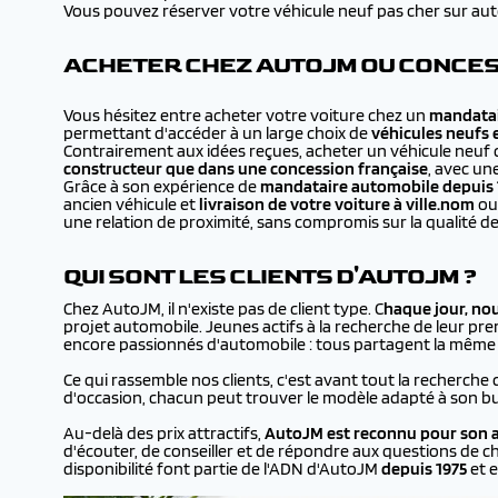
Vous pouvez réserver votre véhicule neuf pas cher sur autojm
ACHETER CHEZ AUTOJM OU CONCES
Vous hésitez entre acheter votre voiture chez un
mandatai
permettant d'accéder à un large choix de
véhicules neufs 
Contrairement aux idées reçues, acheter un véhicule neuf 
constructeur que dans une concession française
, avec un
Grâce à son expérience de
mandataire automobile depuis 
ancien véhicule et
livraison de votre voiture à
ville.nom
ou 
une relation de proximité, sans compromis sur la qualité de
QUI SONT LES CLIENTS D'AUTOJM ?
Chez AutoJM, il n'existe pas de client type. C
haque jour, no
projet automobile. Jeunes actifs à la recherche de leur prem
encore passionnés d'automobile : tous partagent la même en
Ce qui rassemble nos clients, c'est avant tout la recherche 
d'occasion, chacun peut trouver le modèle adapté à son bu
Au-delà des prix attractifs,
AutoJM est reconnu pour son a
d'écouter, de conseiller et de répondre aux questions de ch
disponibilité font partie de l'ADN d'AutoJM
depuis 1975
et e