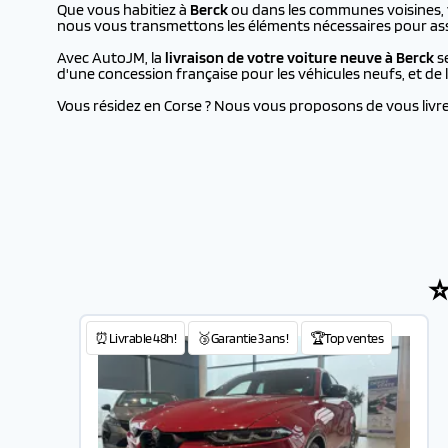
Que vous habitiez à
Berck
ou dans les communes voisines, v
nous vous transmettons les éléments nécessaires pour assu
Avec AutoJM, la
livraison de votre voiture neuve à
Berck
se
d'une concession française pour les véhicules neufs, et d
Vous résidez en Corse ? Nous vous proposons de vous livrer 
⭐
⏰Livrable 48h!
🥉Garantie 3 ans !
🏆Top ventes