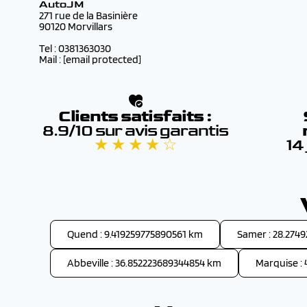
AutoJM
271 rue de la Basinière
90120 Morvillars
Tel : 0381363030
Mail :
[email protected]
Clients satisfaits :
8.9/10 sur avis garantis
★ ★ ★ ★ ☆
14
Quend : 9.419259775890561 km
Samer : 28.274
Abbeville : 36.852223689344854 km
Marquise :