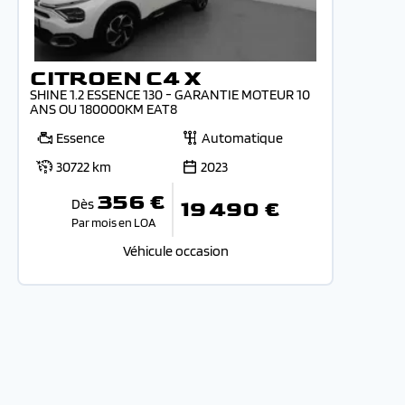
CITROEN C4 X
SHINE 1.2 ESSENCE 130 - GARANTIE MOTEUR 10
ANS OU 180000KM EAT8
Essence
Automatique
30722 km
2023
356 €
Dès
19 490 €
Par mois en LOA
Véhicule occasion