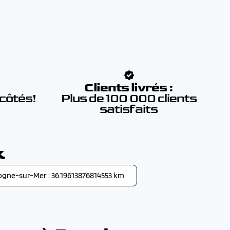
:
Clients livrés :
 côtés!
Plus de 100 000 clients
satisfaits
k
ogne-sur-Mer : 36.19613876814553 km