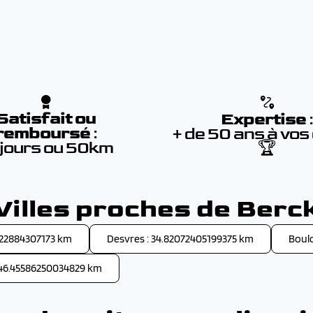
Satisfait ou
Expertise
remboursé
:
+ de 50 ans à vos
 jours ou 50km
🏆
Villes proches de Berc
922884307173 km
Desvres : 34.82072405199375 km
Boul
 46.45586250034829 km