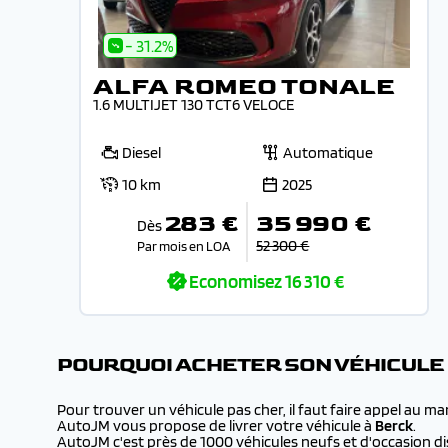
- 31.2%
ALFA ROMEO TONALE
1.6 MULTIJET 130 TCT6 VELOCE
Diesel
Automatique
10 km
2025
283 €
35 990 €
Dès
52 300 €
Par mois en LOA
Economisez
16 310 €
POURQUOI ACHETER SON VÉHICULE
Pour trouver un véhicule pas cher, il faut faire appel au m
AutoJM vous propose de livrer votre véhicule à
Berck
.
AutoJM c'est près de 1000 véhicules neufs et d'occasion dis